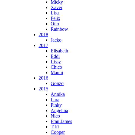
Micky
Xaver
Lisa
Felix
Otto
Rainbow
2018
Jacko
2017
Elisabeth
Eddi
Lissy
Chico
Manni
2016
Gonzo
2015
Annika
Lara
Pinky
Angelina
Nico
Frau James
Tiffi
Cooper