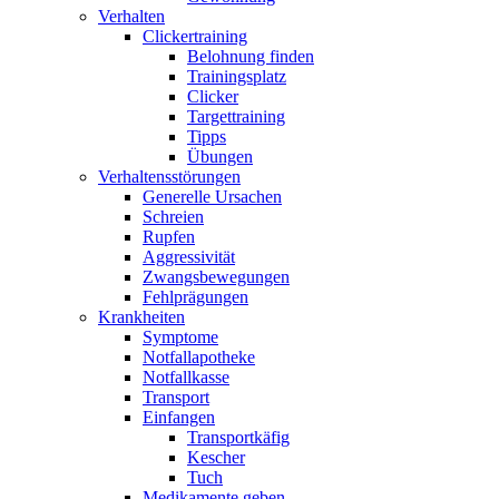
Verhalten
Clickertraining
Belohnung finden
Trainingsplatz
Clicker
Targettraining
Tipps
Übungen
Verhaltensstörungen
Generelle Ursachen
Schreien
Rupfen
Aggressivität
Zwangsbewegungen
Fehlprägungen
Krankheiten
Symptome
Notfallapotheke
Notfallkasse
Transport
Einfangen
Transportkäfig
Kescher
Tuch
Medikamente geben