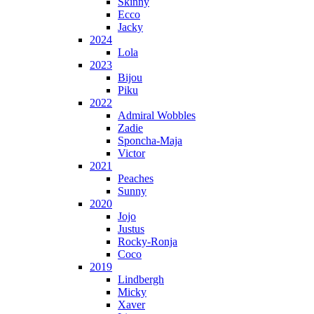
Skinny
Ecco
Jacky
2024
Lola
2023
Bijou
Piku
2022
Admiral Wobbles
Zadie
Sponcha-Maja
Victor
2021
Peaches
Sunny
2020
Jojo
Justus
Rocky-Ronja
Coco
2019
Lindbergh
Micky
Xaver