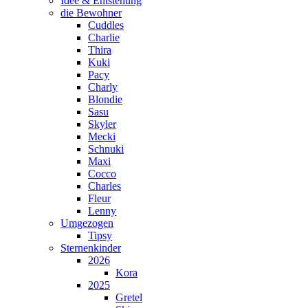
Idee & Entstehung
die Bewohner
Cuddles
Charlie
Thira
Kuki
Pacy
Charly
Blondie
Sasu
Skyler
Mecki
Schnuki
Maxi
Cocco
Charles
Fleur
Lenny
Umgezogen
Tipsy
Sternenkinder
2026
Kora
2025
Gretel