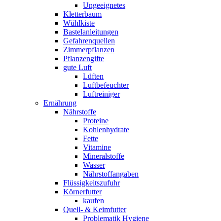
Ungeeignetes
Kletterbaum
Wühlkiste
Bastelanleitungen
Gefahrenquellen
Zimmerpflanzen
Pflanzengifte
gute Luft
Lüften
Luftbefeuchter
Luftreiniger
Ernährung
Nährstoffe
Proteine
Kohlenhydrate
Fette
Vitamine
Mineralstoffe
Wasser
Nährstoffangaben
Flüssigkeitszufuhr
Körnerfutter
kaufen
Quell- & Keimfutter
Problematik Hygiene