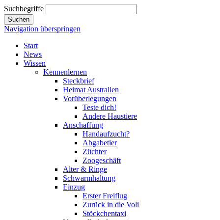
Suchbegriffe
Suchen
Navigation überspringen
Start
News
Wissen
Kennenlernen
Steckbrief
Heimat Australien
Vorüberlegungen
Teste dich!
Andere Haustiere
Anschaffung
Handaufzucht?
Abgabetier
Züchter
Zoogeschäft
Alter & Ringe
Schwarmhaltung
Einzug
Erster Freiflug
Zurück in die Voli
Stöckchentaxi