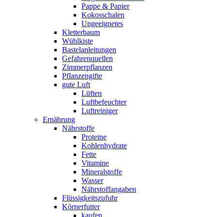
Pappe & Papier
Kokosschalen
Ungeeignetes
Kletterbaum
Wühlkiste
Bastelanleitungen
Gefahrenquellen
Zimmerpflanzen
Pflanzengifte
gute Luft
Lüften
Luftbefeuchter
Luftreiniger
Ernährung
Nährstoffe
Proteine
Kohlenhydrate
Fette
Vitamine
Mineralstoffe
Wasser
Nährstoffangaben
Flüssigkeitszufuhr
Körnerfutter
kaufen