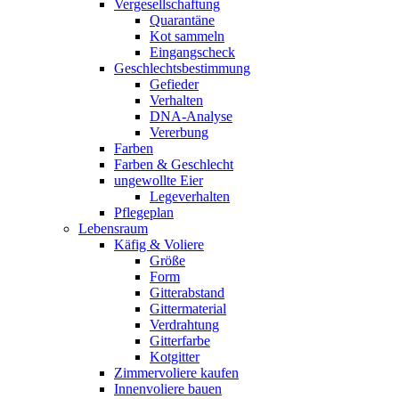
Vergesellschaftung
Quarantäne
Kot sammeln
Eingangscheck
Geschlechtsbestimmung
Gefieder
Verhalten
DNA-Analyse
Vererbung
Farben
Farben & Geschlecht
ungewollte Eier
Legeverhalten
Pflegeplan
Lebensraum
Käfig & Voliere
Größe
Form
Gitterabstand
Gittermaterial
Verdrahtung
Gitterfarbe
Kotgitter
Zimmervoliere kaufen
Innenvoliere bauen