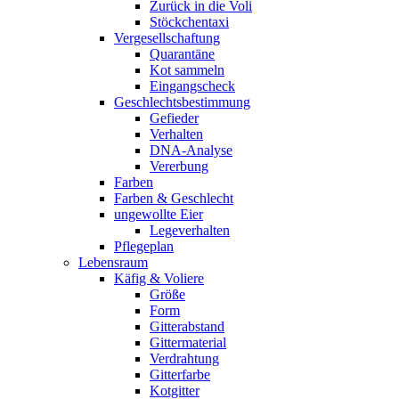
Zurück in die Voli
Stöckchentaxi
Vergesellschaftung
Quarantäne
Kot sammeln
Eingangscheck
Geschlechtsbestimmung
Gefieder
Verhalten
DNA-Analyse
Vererbung
Farben
Farben & Geschlecht
ungewollte Eier
Legeverhalten
Pflegeplan
Lebensraum
Käfig & Voliere
Größe
Form
Gitterabstand
Gittermaterial
Verdrahtung
Gitterfarbe
Kotgitter