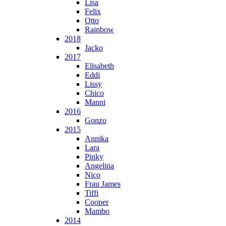
Lisa
Felix
Otto
Rainbow
2018
Jacko
2017
Elisabeth
Eddi
Lissy
Chico
Manni
2016
Gonzo
2015
Annika
Lara
Pinky
Angelina
Nico
Frau James
Tiffi
Cooper
Mambo
2014