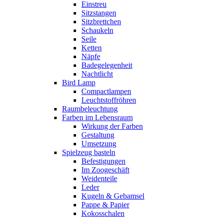
Einstreu
Sitzstangen
Sitzbrettchen
Schaukeln
Seile
Ketten
Näpfe
Badegelegenheit
Nachtlicht
Bird Lamp
Compactlampen
Leuchtstoffröhren
Raumbeleuchtung
Farben im Lebensraum
Wirkung der Farben
Gestaltung
Umsetzung
Spielzeug basteln
Befestigungen
Im Zoogeschäft
Weidenteile
Leder
Kugeln & Gebamsel
Pappe & Papier
Kokosschalen