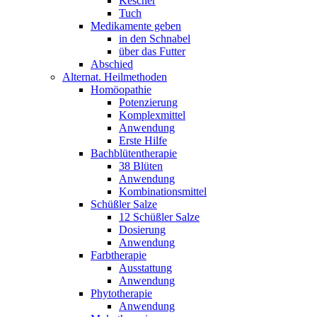
Kescher
Tuch
Medikamente geben
in den Schnabel
über das Futter
Abschied
Alternat. Heilmethoden
Homöopathie
Potenzierung
Komplexmittel
Anwendung
Erste Hilfe
Bachblütentherapie
38 Blüten
Anwendung
Kombinationsmittel
Schüßler Salze
12 Schüßler Salze
Dosierung
Anwendung
Farbtherapie
Ausstattung
Anwendung
Phytotherapie
Anwendung