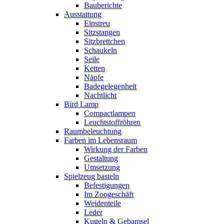
Bauberichte
Ausstattung
Einstreu
Sitzstangen
Sitzbrettchen
Schaukeln
Seile
Ketten
Näpfe
Badegelegenheit
Nachtlicht
Bird Lamp
Compactlampen
Leuchtstoffröhren
Raumbeleuchtung
Farben im Lebensraum
Wirkung der Farben
Gestaltung
Umsetzung
Spielzeug basteln
Befestigungen
Im Zoogeschäft
Weidenteile
Leder
Kugeln & Gebamsel