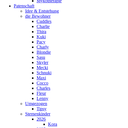
Mykotherapie
Patenschaft
Idee & Entstehung
die Bewohner
Cuddles
Charlie
Thira
Kuki
Pacy
Charly
Blondie
Sasu
Skyler
Mecki
Schnuki
Maxi
Cocco
Charles
Fleur
Lenny
Umgezogen
Tipsy
Sternenkinder
2026
Kora