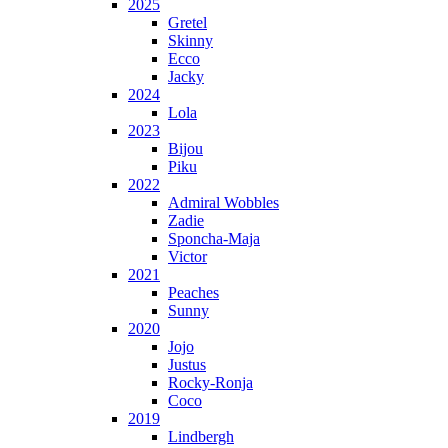
2025
Gretel
Skinny
Ecco
Jacky
2024
Lola
2023
Bijou
Piku
2022
Admiral Wobbles
Zadie
Sponcha-Maja
Victor
2021
Peaches
Sunny
2020
Jojo
Justus
Rocky-Ronja
Coco
2019
Lindbergh