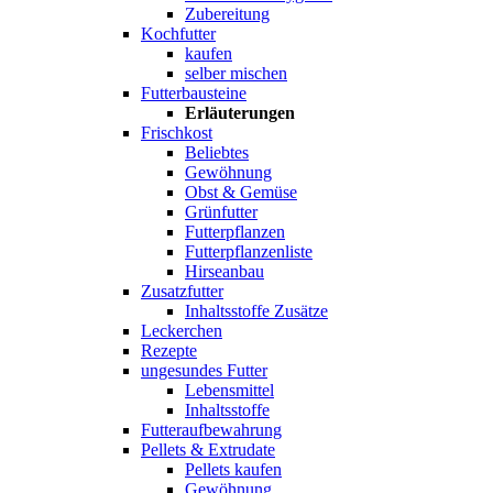
Zubereitung
Kochfutter
kaufen
selber mischen
Futterbausteine
Erläuterungen
Frischkost
Beliebtes
Gewöhnung
Obst & Gemüse
Grünfutter
Futterpflanzen
Futterpflanzenliste
Hirseanbau
Zusatzfutter
Inhaltsstoffe Zusätze
Leckerchen
Rezepte
ungesundes Futter
Lebensmittel
Inhaltsstoffe
Futteraufbewahrung
Pellets & Extrudate
Pellets kaufen
Gewöhnung