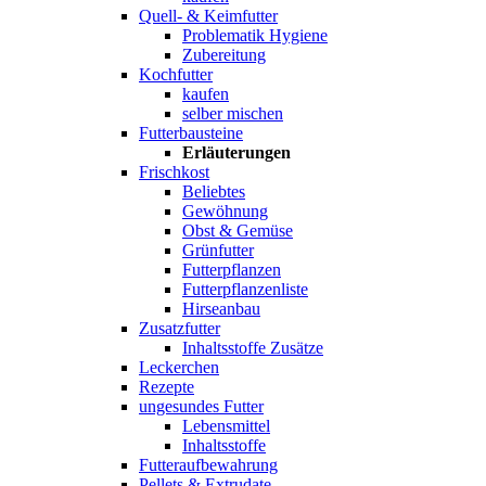
Quell- & Keimfutter
Problematik Hygiene
Zubereitung
Kochfutter
kaufen
selber mischen
Futterbausteine
Erläuterungen
Frischkost
Beliebtes
Gewöhnung
Obst & Gemüse
Grünfutter
Futterpflanzen
Futterpflanzenliste
Hirseanbau
Zusatzfutter
Inhaltsstoffe Zusätze
Leckerchen
Rezepte
ungesundes Futter
Lebensmittel
Inhaltsstoffe
Futteraufbewahrung
Pellets & Extrudate