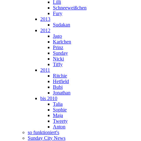
Lilli
Schneeweißchen
Fury
2013
Sudakan
2012
Jago
Karlchen
Prinz
Sunday
Nicki
Tiffy
2011
Ritchie
Hetfield
Bubi
Jonathan
bis 2010
Talia
Sophie
Maja
Tweety
Anton
so funktioniert's
Sunday City News