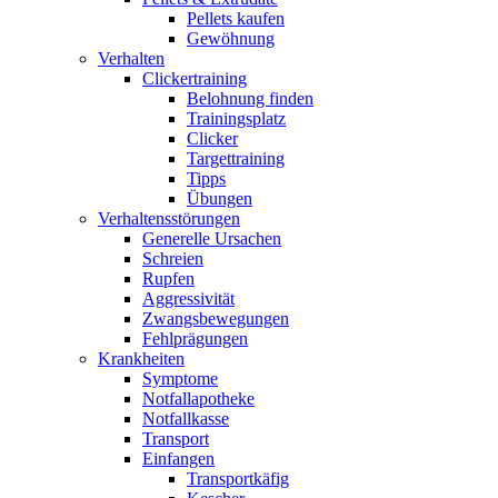
Pellets kaufen
Gewöhnung
Verhalten
Clickertraining
Belohnung finden
Trainingsplatz
Clicker
Targettraining
Tipps
Übungen
Verhaltensstörungen
Generelle Ursachen
Schreien
Rupfen
Aggressivität
Zwangsbewegungen
Fehlprägungen
Krankheiten
Symptome
Notfallapotheke
Notfallkasse
Transport
Einfangen
Transportkäfig