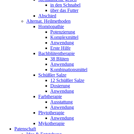
in den Schnabel
über das Futter
Abschied
Alternat. Heilmethoden
Homöopathie
Potenzierung
Komplexmittel
Anwendung
Erste Hilfe
Bachblütentherapie
38 Blüten
Anwendung
Kombinationsmittel
Schüßler Salze
12 Schüßler Salze
Dosierung
Anwendung
Farbtherapie
Ausstattung
Anwendung
Phytotherapie
Anwendung
Mykotherapie
Patenschaft