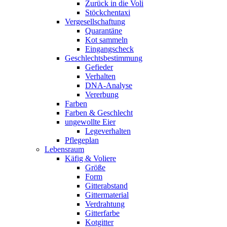
Zurück in die Voli
Stöckchentaxi
Vergesellschaftung
Quarantäne
Kot sammeln
Eingangscheck
Geschlechtsbestimmung
Gefieder
Verhalten
DNA-Analyse
Vererbung
Farben
Farben & Geschlecht
ungewollte Eier
Legeverhalten
Pflegeplan
Lebensraum
Käfig & Voliere
Größe
Form
Gitterabstand
Gittermaterial
Verdrahtung
Gitterfarbe
Kotgitter