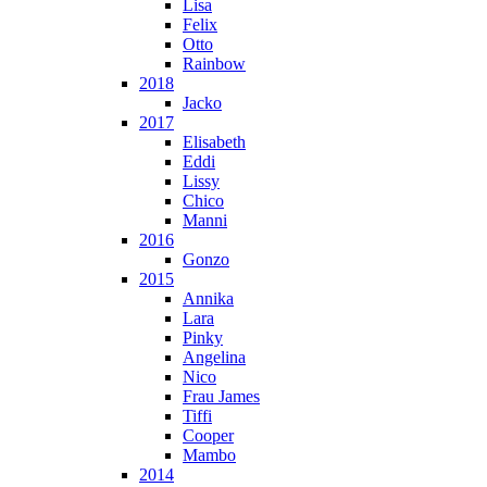
Lisa
Felix
Otto
Rainbow
2018
Jacko
2017
Elisabeth
Eddi
Lissy
Chico
Manni
2016
Gonzo
2015
Annika
Lara
Pinky
Angelina
Nico
Frau James
Tiffi
Cooper
Mambo
2014