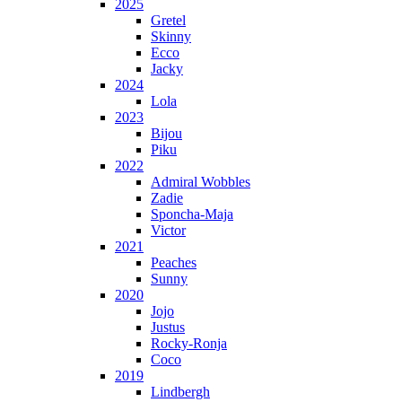
2025
Gretel
Skinny
Ecco
Jacky
2024
Lola
2023
Bijou
Piku
2022
Admiral Wobbles
Zadie
Sponcha-Maja
Victor
2021
Peaches
Sunny
2020
Jojo
Justus
Rocky-Ronja
Coco
2019
Lindbergh