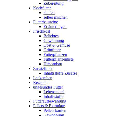
Zubereitung
Kochfutter
kaufen
selber mischen
Futterbausteine
Erläuterungen
Frischkost
Beliebtes
Gewöhnung
Obst & Gemüse
Grünfutter
Futterpflanzen
Futterpflanzenliste
Hirseanbau
Zusatzfutter
Inhaltsstoffe Zusätze
Leckerchen
Rezepte
ungesundes Futter
Lebensmittel
Inhaltsstoffe
Futteraufbewahrung
Pellets & Extrudate
Pellets kaufen
Gewöhnung