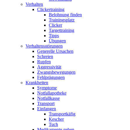
Verhalten
Clickertraining
Belohnung finden
Trainingsplatz
Clicker
Targettraining
Tipps
Übungen
Verhaltensstörungen
Generelle Ursachen
Schreien
Rupfen
Aggressivität
Zwangsbewegungen
Fehlprägungen
Krankheiten
Symptome
Notfallapotheke
Notfallkasse
Transport
Einfangen
Transportkäfig
Kescher
Tuch
Medikamente geben