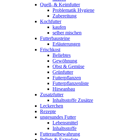
Quell- & Keimfutter
Problematik Hygiene
Zubereitung
Kochfutter
kaufen
selber mischen
Futterbausteine
Erläuterungen
Frischkost
Beliebtes
Gewöhnung
Obst & Gemüse
Grünfutter
Futterpflanzen
Futterpflanzenliste
Hirseanbau
Zusatzfutter
Inhaltsstoffe Zusätze
Leckerchen
Rezepte
ungesundes Futter
Lebensmittel
Inhaltsstoffe
Futteraufbewahrung
Pellets & Extrudate