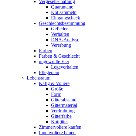
Vergesellschaftung
Quarantäne
Kot sammeln
Eingangscheck
Geschlechtsbestimmung
Gefieder
Verhalten
DNA-Analyse
Vererbung
Farben
Farben & Geschlecht
ungewollte Eier
Legeverhalten
Pflegeplan
Lebensraum
Käfig & Voliere
Größe
Form
Gitterabstand
Gittermaterial
Verdrahtung
Gitterfarbe
Kotgitter
Zimmervoliere kaufen
Innenvoliere bauen