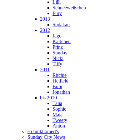
Lilli
Schneeweißchen
Fury
2013
Sudakan
2012
Jago
Karlchen
Prinz
Sunday
Nicki
Tiffy
2011
Ritchie
Hetfield
Bubi
Jonathan
bis 2010
Talia
Sophie
Maja
Tweety
Anton
so funktioniert's
Sunday City News