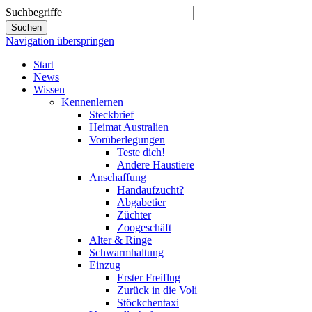
Suchbegriffe
Suchen
Navigation überspringen
Start
News
Wissen
Kennenlernen
Steckbrief
Heimat Australien
Vorüberlegungen
Teste dich!
Andere Haustiere
Anschaffung
Handaufzucht?
Abgabetier
Züchter
Zoogeschäft
Alter & Ringe
Schwarmhaltung
Einzug
Erster Freiflug
Zurück in die Voli
Stöckchentaxi