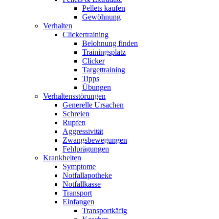
Pellets kaufen
Gewöhnung
Verhalten
Clickertraining
Belohnung finden
Trainingsplatz
Clicker
Targettraining
Tipps
Übungen
Verhaltensstörungen
Generelle Ursachen
Schreien
Rupfen
Aggressivität
Zwangsbewegungen
Fehlprägungen
Krankheiten
Symptome
Notfallapotheke
Notfallkasse
Transport
Einfangen
Transportkäfig