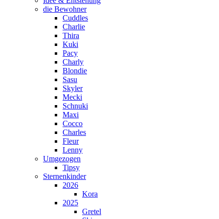
Idee & Entstehung
die Bewohner
Cuddles
Charlie
Thira
Kuki
Pacy
Charly
Blondie
Sasu
Skyler
Mecki
Schnuki
Maxi
Cocco
Charles
Fleur
Lenny
Umgezogen
Tipsy
Sternenkinder
2026
Kora
2025
Gretel