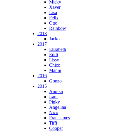
Micky
Xaver
Lisa
Felix
Otto
Rainbow
2018
Jacko
2017
Elisabeth
Eddi
Lissy
Chico
Manni
2016
Gonzo
2015
Annika
Lara
Pinky
Angelina
Nico
Frau James
Tiffi
Cooper