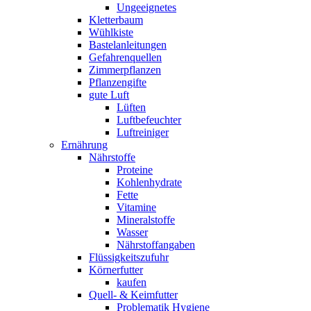
Ungeeignetes
Kletterbaum
Wühlkiste
Bastelanleitungen
Gefahrenquellen
Zimmerpflanzen
Pflanzengifte
gute Luft
Lüften
Luftbefeuchter
Luftreiniger
Ernährung
Nährstoffe
Proteine
Kohlenhydrate
Fette
Vitamine
Mineralstoffe
Wasser
Nährstoffangaben
Flüssigkeitszufuhr
Körnerfutter
kaufen
Quell- & Keimfutter
Problematik Hygiene