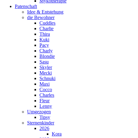
Mykotherapie
Patenschaft
Idee & Entstehung
die Bewohner
Cuddles
Charlie
Thira
Kuki
Pacy
Charly
Blondie
Sasu
Skyler
Mecki
Schnuki
Maxi
Cocco
Charles
Fleur
Lenny
Umgezogen
Tipsy
Sternenkinder
2026
Kora