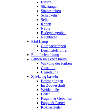
Einstreu
Sitzstangen
Sitzbrettchen
Schaukeln
Seile
Ketten
Näpfe
Badegelegenheit
Nachtlicht
Bird Lamp
Compactlampen
Leuchtstoffröhren
Raumbeleuchtung
Farben im Lebensraum
Wirkung der Farben
Gestaltung
Umsetzung
Spielzeug basteln
Befestigungen
Im Zoogeschäft
Weidenteile
Leder
Kugeln & Gebamsel
Pappe & Papier
Kokosschalen