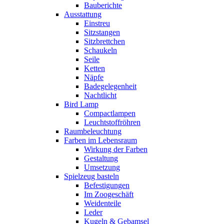
Bauberichte
Ausstattung
Einstreu
Sitzstangen
Sitzbrettchen
Schaukeln
Seile
Ketten
Näpfe
Badegelegenheit
Nachtlicht
Bird Lamp
Compactlampen
Leuchtstoffröhren
Raumbeleuchtung
Farben im Lebensraum
Wirkung der Farben
Gestaltung
Umsetzung
Spielzeug basteln
Befestigungen
Im Zoogeschäft
Weidenteile
Leder
Kugeln & Gebamsel