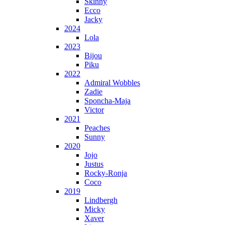
Skinny
Ecco
Jacky
2024
Lola
2023
Bijou
Piku
2022
Admiral Wobbles
Zadie
Sponcha-Maja
Victor
2021
Peaches
Sunny
2020
Jojo
Justus
Rocky-Ronja
Coco
2019
Lindbergh
Micky
Xaver