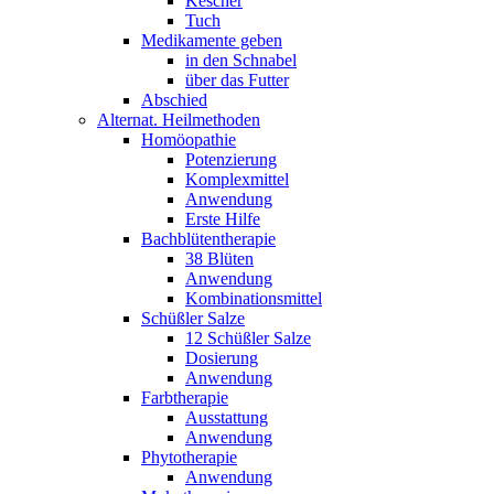
Kescher
Tuch
Medikamente geben
in den Schnabel
über das Futter
Abschied
Alternat. Heilmethoden
Homöopathie
Potenzierung
Komplexmittel
Anwendung
Erste Hilfe
Bachblütentherapie
38 Blüten
Anwendung
Kombinationsmittel
Schüßler Salze
12 Schüßler Salze
Dosierung
Anwendung
Farbtherapie
Ausstattung
Anwendung
Phytotherapie
Anwendung