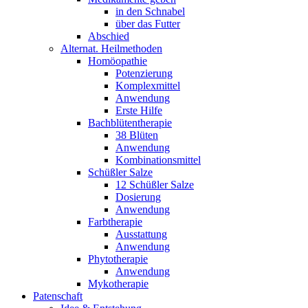
in den Schnabel
über das Futter
Abschied
Alternat. Heilmethoden
Homöopathie
Potenzierung
Komplexmittel
Anwendung
Erste Hilfe
Bachblütentherapie
38 Blüten
Anwendung
Kombinationsmittel
Schüßler Salze
12 Schüßler Salze
Dosierung
Anwendung
Farbtherapie
Ausstattung
Anwendung
Phytotherapie
Anwendung
Mykotherapie
Patenschaft