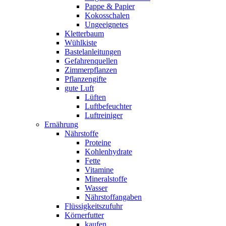
Pappe & Papier
Kokosschalen
Ungeeignetes
Kletterbaum
Wühlkiste
Bastelanleitungen
Gefahrenquellen
Zimmerpflanzen
Pflanzengifte
gute Luft
Lüften
Luftbefeuchter
Luftreiniger
Ernährung
Nährstoffe
Proteine
Kohlenhydrate
Fette
Vitamine
Mineralstoffe
Wasser
Nährstoffangaben
Flüssigkeitszufuhr
Körnerfutter
kaufen