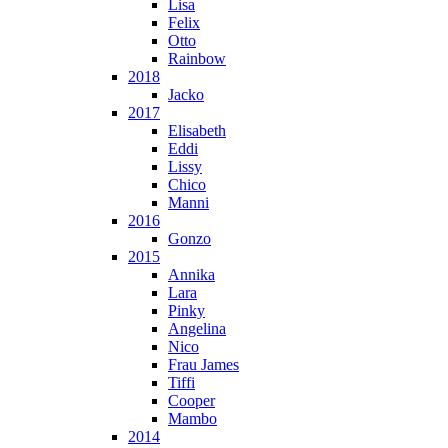
Lisa
Felix
Otto
Rainbow
2018
Jacko
2017
Elisabeth
Eddi
Lissy
Chico
Manni
2016
Gonzo
2015
Annika
Lara
Pinky
Angelina
Nico
Frau James
Tiffi
Cooper
Mambo
2014