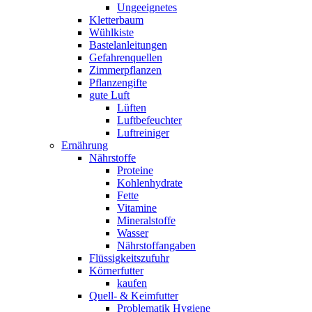
Ungeeignetes
Kletterbaum
Wühlkiste
Bastelanleitungen
Gefahrenquellen
Zimmerpflanzen
Pflanzengifte
gute Luft
Lüften
Luftbefeuchter
Luftreiniger
Ernährung
Nährstoffe
Proteine
Kohlenhydrate
Fette
Vitamine
Mineralstoffe
Wasser
Nährstoffangaben
Flüssigkeitszufuhr
Körnerfutter
kaufen
Quell- & Keimfutter
Problematik Hygiene