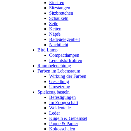
Einstreu
Sitzstangen
Sitzbrettchen
Schaukeln
Seile
Ketten
Näpfe
Badegelegenheit
Nachtlicht
Bird Lamp
Compactlampen
Leuchtstoffröhren
Raumbeleuchtung
Farben im Lebensraum
Wirkung der Farben
Gestaltung
Umsetzung
Spielzeug basteln
Befestigungen
Im Zoogeschäft
Weidenteile
Leder
Kugeln & Gebamsel
Pappe & Papier
Kokosschalen