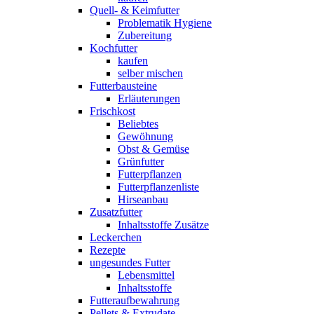
Quell- & Keimfutter
Problematik Hygiene
Zubereitung
Kochfutter
kaufen
selber mischen
Futterbausteine
Erläuterungen
Frischkost
Beliebtes
Gewöhnung
Obst & Gemüse
Grünfutter
Futterpflanzen
Futterpflanzenliste
Hirseanbau
Zusatzfutter
Inhaltsstoffe Zusätze
Leckerchen
Rezepte
ungesundes Futter
Lebensmittel
Inhaltsstoffe
Futteraufbewahrung
Pellets & Extrudate