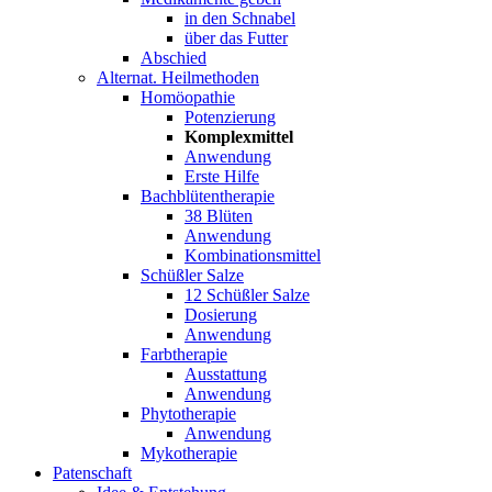
in den Schnabel
über das Futter
Abschied
Alternat. Heilmethoden
Homöopathie
Potenzierung
Komplexmittel
Anwendung
Erste Hilfe
Bachblütentherapie
38 Blüten
Anwendung
Kombinationsmittel
Schüßler Salze
12 Schüßler Salze
Dosierung
Anwendung
Farbtherapie
Ausstattung
Anwendung
Phytotherapie
Anwendung
Mykotherapie
Patenschaft