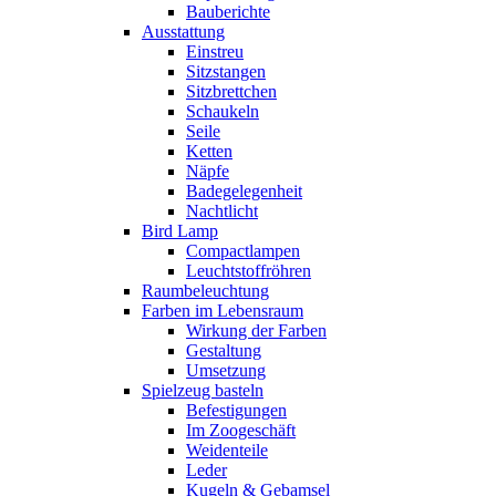
Bauberichte
Ausstattung
Einstreu
Sitzstangen
Sitzbrettchen
Schaukeln
Seile
Ketten
Näpfe
Badegelegenheit
Nachtlicht
Bird Lamp
Compactlampen
Leuchtstoffröhren
Raumbeleuchtung
Farben im Lebensraum
Wirkung der Farben
Gestaltung
Umsetzung
Spielzeug basteln
Befestigungen
Im Zoogeschäft
Weidenteile
Leder
Kugeln & Gebamsel