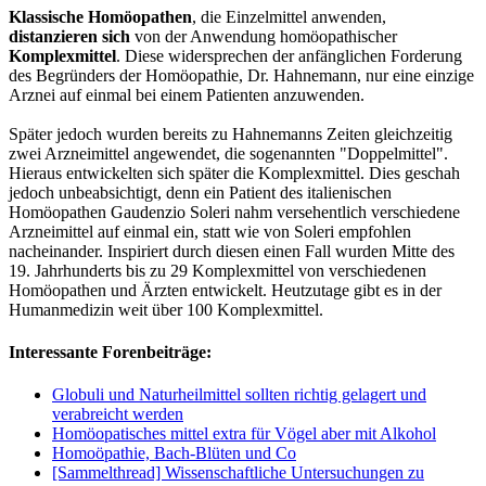
Klassische Homöopathen
, die Einzelmittel anwenden,
distanzieren sich
von der Anwendung homöopathischer
Komplexmittel
. Diese widersprechen der anfänglichen Forderung
des Begründers der Homöopathie, Dr. Hahnemann, nur eine einzige
Arznei auf einmal bei einem Patienten anzuwenden.
Später jedoch wurden bereits zu Hahnemanns Zeiten gleichzeitig
zwei Arzneimittel angewendet, die sogenannten "Doppelmittel".
Hieraus entwickelten sich später die Komplexmittel. Dies geschah
jedoch unbeabsichtigt, denn ein Patient des italienischen
Homöopathen Gaudenzio Soleri nahm versehentlich verschiedene
Arzneimittel auf einmal ein, statt wie von Soleri empfohlen
nacheinander. Inspiriert durch diesen einen Fall wurden Mitte des
19. Jahrhunderts bis zu 29 Komplexmittel von verschiedenen
Homöopathen und Ärzten entwickelt. Heutzutage gibt es in der
Humanmedizin weit über 100 Komplexmittel.
Interessante Forenbeiträge:
Globuli und Naturheilmittel sollten richtig gelagert und
verabreicht werden
Homöopatisches mittel extra für Vögel aber mit Alkohol
Homoöpathie, Bach-Blüten und Co
[Sammelthread] Wissenschaftliche Untersuchungen zu