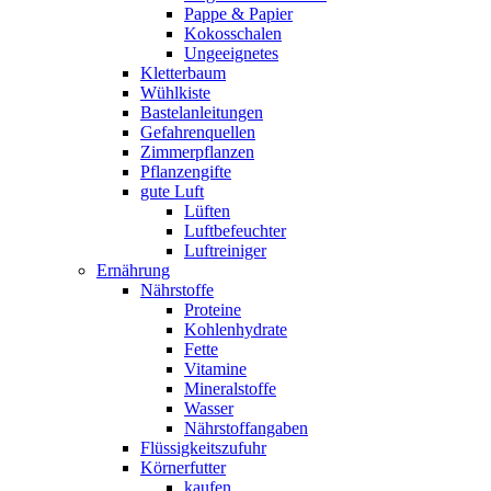
Pappe & Papier
Kokosschalen
Ungeeignetes
Kletterbaum
Wühlkiste
Bastelanleitungen
Gefahrenquellen
Zimmerpflanzen
Pflanzengifte
gute Luft
Lüften
Luftbefeuchter
Luftreiniger
Ernährung
Nährstoffe
Proteine
Kohlenhydrate
Fette
Vitamine
Mineralstoffe
Wasser
Nährstoffangaben
Flüssigkeitszufuhr
Körnerfutter
kaufen