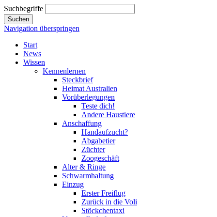
Suchbegriffe
Suchen
Navigation überspringen
Start
News
Wissen
Kennenlernen
Steckbrief
Heimat Australien
Vorüberlegungen
Teste dich!
Andere Haustiere
Anschaffung
Handaufzucht?
Abgabetier
Züchter
Zoogeschäft
Alter & Ringe
Schwarmhaltung
Einzug
Erster Freiflug
Zurück in die Voli
Stöckchentaxi