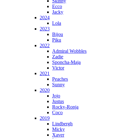
Skinny
Ecco
Jacky
2024
Lola
2023
Bijou
Piku
2022
Admiral Wobbles
Zadie
Sponcha-Maja
Victor
2021
Peaches
Sunny
2020
Jojo
Justus
Rocky-Ronja
Coco
2019
Lindbergh
Micky
Xaver