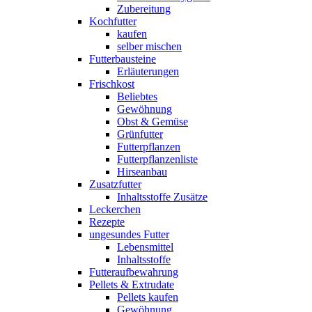
Zubereitung
Kochfutter
kaufen
selber mischen
Futterbausteine
Erläuterungen
Frischkost
Beliebtes
Gewöhnung
Obst & Gemüse
Grünfutter
Futterpflanzen
Futterpflanzenliste
Hirseanbau
Zusatzfutter
Inhaltsstoffe Zusätze
Leckerchen
Rezepte
ungesundes Futter
Lebensmittel
Inhaltsstoffe
Futteraufbewahrung
Pellets & Extrudate
Pellets kaufen
Gewöhnung