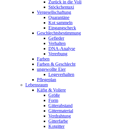
Zurück in die Voli
Stöckchentaxi
Vergesellschaftung
Quarantäne
Kot sammeln
Eingangscheck
Geschlechtsbestimmung
Gefieder
Verhalten
DNA-Analyse
Vererbung
Farben
Farben & Geschlecht
ungewollte Eier
Legeverhalten
Pflegeplan
Lebensraum
Käfig & Voliere
Größe
Form
Gitterabstand
Gittermaterial
Verdrahtung
Gitterfarbe
Kotgitter