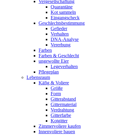
Vergesellschaftung
Quarantäne
Kot sammeln
Eingangscheck
Geschlechtsbestimmung
Gefieder
Verhalten
DNA-Analyse
Vererbung
Farben
Farben & Geschlecht
ungewollte Eier
Legeverhalten
Pflegeplan
Lebensraum
Käfig & Voliere
Größe
Form
Gitterabstand
Gittermaterial
Verdrahtung
Gitterfarbe
Kotgitter
Zimmervoliere kaufen
Innenvoliere bauen