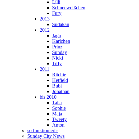
Lilli
Schneeweißchen
Fury
2013
Sudakan
2012
Jago
Karlchen
Prinz
Sunday
Nicki
Tiffy
2011
Ritchie
Hetfield
Bubi
Jonathan
bis 2010
Talia
Sophie
Maja
Tweety
Anton
so funktioniert's
Sunday City News