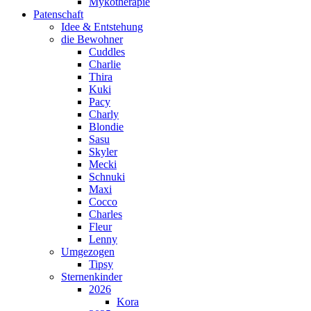
Mykotherapie
Patenschaft
Idee & Entstehung
die Bewohner
Cuddles
Charlie
Thira
Kuki
Pacy
Charly
Blondie
Sasu
Skyler
Mecki
Schnuki
Maxi
Cocco
Charles
Fleur
Lenny
Umgezogen
Tipsy
Sternenkinder
2026
Kora