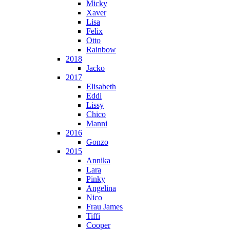
Micky
Xaver
Lisa
Felix
Otto
Rainbow
2018
Jacko
2017
Elisabeth
Eddi
Lissy
Chico
Manni
2016
Gonzo
2015
Annika
Lara
Pinky
Angelina
Nico
Frau James
Tiffi
Cooper