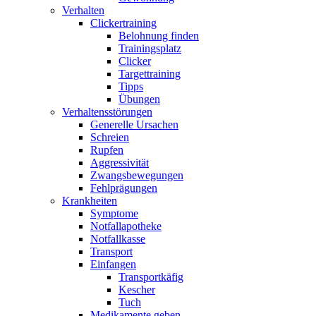
Verhalten
Clickertraining
Belohnung finden
Trainingsplatz
Clicker
Targettraining
Tipps
Übungen
Verhaltensstörungen
Generelle Ursachen
Schreien
Rupfen
Aggressivität
Zwangsbewegungen
Fehlprägungen
Krankheiten
Symptome
Notfallapotheke
Notfallkasse
Transport
Einfangen
Transportkäfig
Kescher
Tuch
Medikamente geben