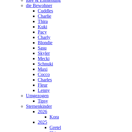
Idee & Entstehung
die Bewohner
Cuddles
Charlie
Thira
Kuki
Pacy
Charly
Blondie
Sasu
Skyler
Mecki
Schnuki
Maxi
Cocco
Charles
Fleur
Lenny
Umgezogen
Tipsy
Sternenkinder
2026
Kora
2025
Gretel