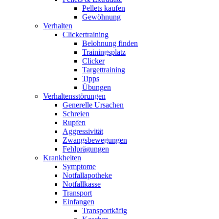
Pellets kaufen
Gewöhnung
Verhalten
Clickertraining
Belohnung finden
Trainingsplatz
Clicker
Targettraining
Tipps
Übungen
Verhaltensstörungen
Generelle Ursachen
Schreien
Rupfen
Aggressivität
Zwangsbewegungen
Fehlprägungen
Krankheiten
Symptome
Notfallapotheke
Notfallkasse
Transport
Einfangen
Transportkäfig