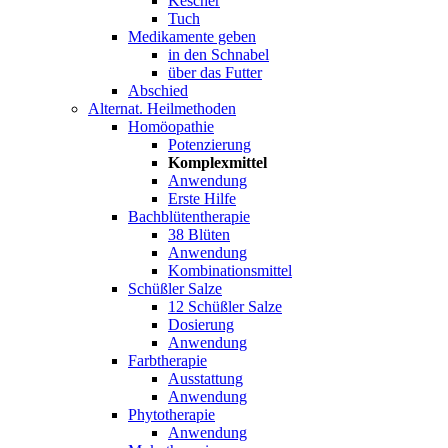
Kescher
Tuch
Medikamente geben
in den Schnabel
über das Futter
Abschied
Alternat. Heilmethoden
Homöopathie
Potenzierung
Komplexmittel
Anwendung
Erste Hilfe
Bachblütentherapie
38 Blüten
Anwendung
Kombinationsmittel
Schüßler Salze
12 Schüßler Salze
Dosierung
Anwendung
Farbtherapie
Ausstattung
Anwendung
Phytotherapie
Anwendung