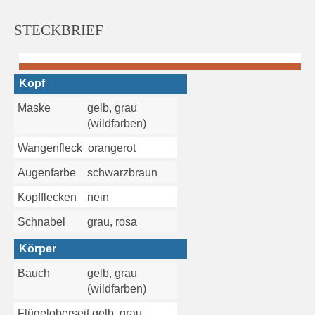
STECKBRIEF
Kopf
Maske
gelb, grau
(wildfarben)
Wangenfleck
orangerot
Augenfarbe
schwarzbraun
Kopfflecken
nein
Schnabel
grau, rosa
Körper
Bauch
gelb, grau
(wildfarben)
Flügeloberseite
gelb, grau