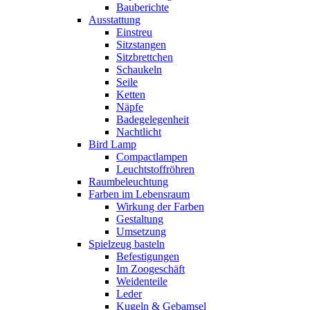
Bauberichte
Ausstattung
Einstreu
Sitzstangen
Sitzbrettchen
Schaukeln
Seile
Ketten
Näpfe
Badegelegenheit
Nachtlicht
Bird Lamp
Compactlampen
Leuchtstoffröhren
Raumbeleuchtung
Farben im Lebensraum
Wirkung der Farben
Gestaltung
Umsetzung
Spielzeug basteln
Befestigungen
Im Zoogeschäft
Weidenteile
Leder
Kugeln & Gebamsel