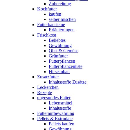
Zubereitung
Kochfutter
kaufen
selber mischen
Futterbausteine
Erläuterungen
Frischkost
Beliebtes
Gewöhnung
Obst & Gemüse
Grünfutter
Futterpflanzen
Futterpflanzenliste
Hirseanbau
Zusatzfutter
Inhaltsstoffe Zusätze
Leckerchen
Rezepte
ungesundes Futter
Lebensmittel
Inhaltsstoffe
Futteraufbewahrung
Pellets & Extrudate
Pellets kaufen
Gewöhnung