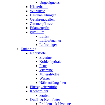
Ungeeignetes
Kletterbaum
Wühlkiste
Bastelanleitungen
Gefahrenquellen
Zimmerpflanzen
Pflanzengifte
gute Luft
Lüften
Luftbefeuchter
Luftreiniger
Ernährung
Nährstoffe
Proteine
Kohlenhydrate
Fette
Vitamine
Mineralstoffe
Wasser
Nährstoffangaben
Flüssigkeitszufuhr
Körnerfutter
kaufen
Quell- & Keimfutter
Problematik Hygiene