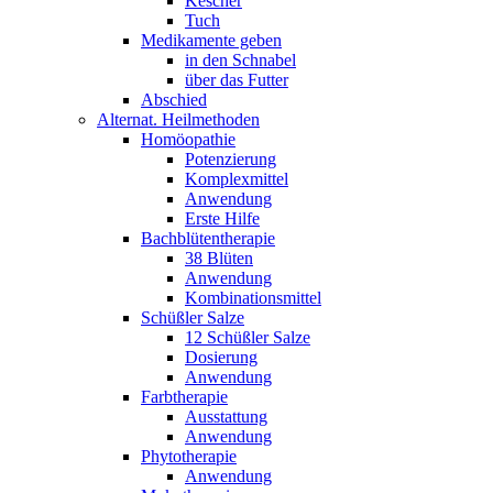
Kescher
Tuch
Medikamente geben
in den Schnabel
über das Futter
Abschied
Alternat. Heilmethoden
Homöopathie
Potenzierung
Komplexmittel
Anwendung
Erste Hilfe
Bachblütentherapie
38 Blüten
Anwendung
Kombinationsmittel
Schüßler Salze
12 Schüßler Salze
Dosierung
Anwendung
Farbtherapie
Ausstattung
Anwendung
Phytotherapie
Anwendung