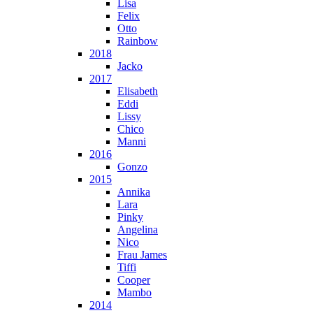
Lisa
Felix
Otto
Rainbow
2018
Jacko
2017
Elisabeth
Eddi
Lissy
Chico
Manni
2016
Gonzo
2015
Annika
Lara
Pinky
Angelina
Nico
Frau James
Tiffi
Cooper
Mambo
2014