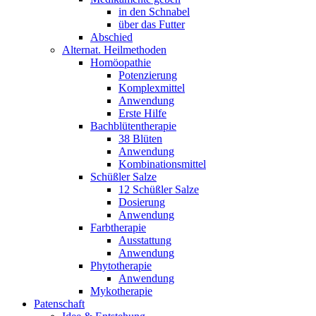
in den Schnabel
über das Futter
Abschied
Alternat. Heilmethoden
Homöopathie
Potenzierung
Komplexmittel
Anwendung
Erste Hilfe
Bachblütentherapie
38 Blüten
Anwendung
Kombinationsmittel
Schüßler Salze
12 Schüßler Salze
Dosierung
Anwendung
Farbtherapie
Ausstattung
Anwendung
Phytotherapie
Anwendung
Mykotherapie
Patenschaft