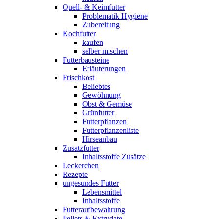
Quell- & Keimfutter
Problematik Hygiene
Zubereitung
Kochfutter
kaufen
selber mischen
Futterbausteine
Erläuterungen
Frischkost
Beliebtes
Gewöhnung
Obst & Gemüse
Grünfutter
Futterpflanzen
Futterpflanzenliste
Hirseanbau
Zusatzfutter
Inhaltsstoffe Zusätze
Leckerchen
Rezepte
ungesundes Futter
Lebensmittel
Inhaltsstoffe
Futteraufbewahrung
Pellets & Extrudate