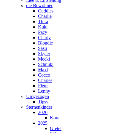
Idee & Entstehung
die Bewohner
Cuddles
Charlie
Thira
Kuki
Pacy
Charly
Blondie
Sasu
Skyler
Mecki
Schnuki
Maxi
Cocco
Charles
Fleur
Lenny
Umgezogen
Tipsy
Sternenkinder
2026
Kora
2025
Gretel