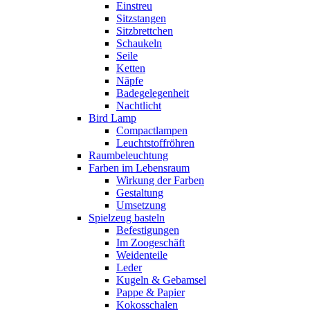
Einstreu
Sitzstangen
Sitzbrettchen
Schaukeln
Seile
Ketten
Näpfe
Badegelegenheit
Nachtlicht
Bird Lamp
Compactlampen
Leuchtstoffröhren
Raumbeleuchtung
Farben im Lebensraum
Wirkung der Farben
Gestaltung
Umsetzung
Spielzeug basteln
Befestigungen
Im Zoogeschäft
Weidenteile
Leder
Kugeln & Gebamsel
Pappe & Papier
Kokosschalen