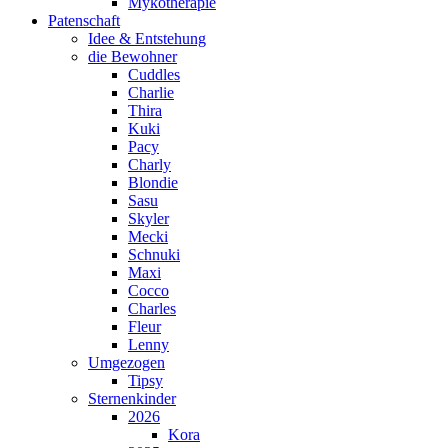
Mykotherapie
Patenschaft
Idee & Entstehung
die Bewohner
Cuddles
Charlie
Thira
Kuki
Pacy
Charly
Blondie
Sasu
Skyler
Mecki
Schnuki
Maxi
Cocco
Charles
Fleur
Lenny
Umgezogen
Tipsy
Sternenkinder
2026
Kora