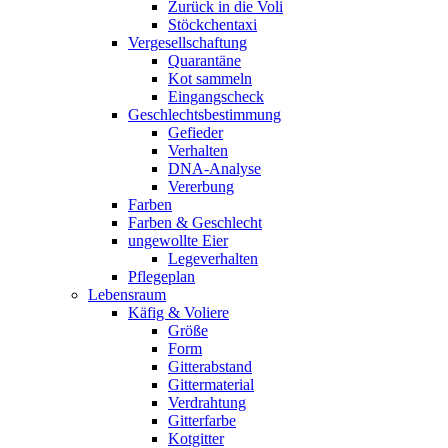
Zurück in die Voli
Stöckchentaxi
Vergesellschaftung
Quarantäne
Kot sammeln
Eingangscheck
Geschlechtsbestimmung
Gefieder
Verhalten
DNA-Analyse
Vererbung
Farben
Farben & Geschlecht
ungewollte Eier
Legeverhalten
Pflegeplan
Lebensraum
Käfig & Voliere
Größe
Form
Gitterabstand
Gittermaterial
Verdrahtung
Gitterfarbe
Kotgitter