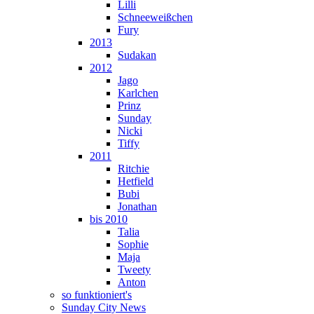
Lilli
Schneeweißchen
Fury
2013
Sudakan
2012
Jago
Karlchen
Prinz
Sunday
Nicki
Tiffy
2011
Ritchie
Hetfield
Bubi
Jonathan
bis 2010
Talia
Sophie
Maja
Tweety
Anton
so funktioniert's
Sunday City News