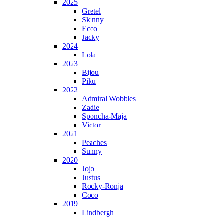
2025
Gretel
Skinny
Ecco
Jacky
2024
Lola
2023
Bijou
Piku
2022
Admiral Wobbles
Zadie
Sponcha-Maja
Victor
2021
Peaches
Sunny
2020
Jojo
Justus
Rocky-Ronja
Coco
2019
Lindbergh