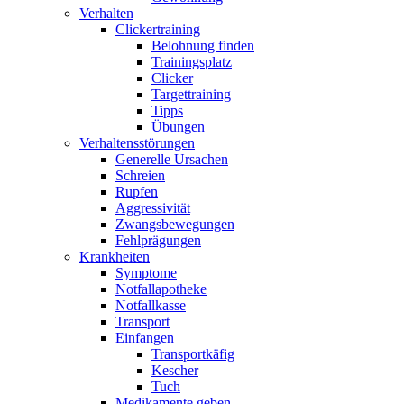
Verhalten
Clickertraining
Belohnung finden
Trainingsplatz
Clicker
Targettraining
Tipps
Übungen
Verhaltensstörungen
Generelle Ursachen
Schreien
Rupfen
Aggressivität
Zwangsbewegungen
Fehlprägungen
Krankheiten
Symptome
Notfallapotheke
Notfallkasse
Transport
Einfangen
Transportkäfig
Kescher
Tuch
Medikamente geben