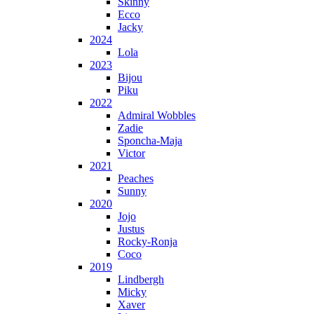
Skinny
Ecco
Jacky
2024
Lola
2023
Bijou
Piku
2022
Admiral Wobbles
Zadie
Sponcha-Maja
Victor
2021
Peaches
Sunny
2020
Jojo
Justus
Rocky-Ronja
Coco
2019
Lindbergh
Micky
Xaver