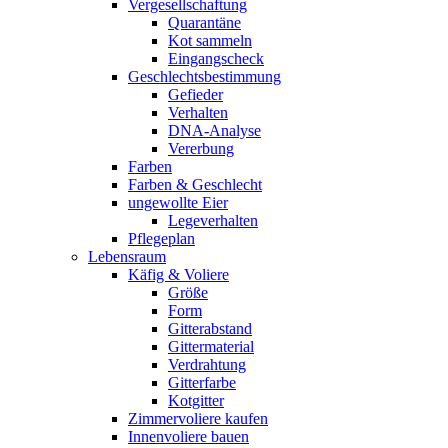
Vergesellschaftung
Quarantäne
Kot sammeln
Eingangscheck
Geschlechtsbestimmung
Gefieder
Verhalten
DNA-Analyse
Vererbung
Farben
Farben & Geschlecht
ungewollte Eier
Legeverhalten
Pflegeplan
Lebensraum
Käfig & Voliere
Größe
Form
Gitterabstand
Gittermaterial
Verdrahtung
Gitterfarbe
Kotgitter
Zimmervoliere kaufen
Innenvoliere bauen