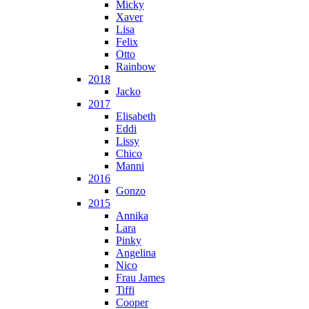
Micky
Xaver
Lisa
Felix
Otto
Rainbow
2018
Jacko
2017
Elisabeth
Eddi
Lissy
Chico
Manni
2016
Gonzo
2015
Annika
Lara
Pinky
Angelina
Nico
Frau James
Tiffi
Cooper