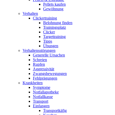
Pellets kaufen
Gewöhnung
Verhalten
Clickertraining
Belohnung finden
Trainingsplatz
Clicker
Targettraining
Tipps
Übungen
Verhaltensstörungen
Generelle Ursachen
Schreien
Rupfen
Aggressivität
Zwangsbewegungen
Fehlprägungen
Krankheiten
Symptome
Notfallapotheke
Notfallkasse
Transport
Einfangen
Transportkäfig