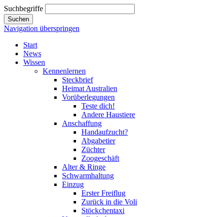
Suchbegriffe
Suchen
Navigation überspringen
Start
News
Wissen
Kennenlernen
Steckbrief
Heimat Australien
Vorüberlegungen
Teste dich!
Andere Haustiere
Anschaffung
Handaufzucht?
Abgabetier
Züchter
Zoogeschäft
Alter & Ringe
Schwarmhaltung
Einzug
Erster Freiflug
Zurück in die Voli
Stöckchentaxi