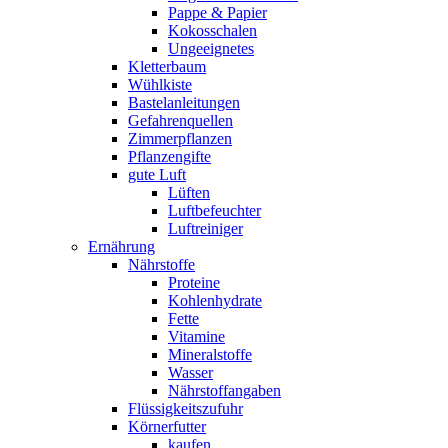
Pappe & Papier
Kokosschalen
Ungeeignetes
Kletterbaum
Wühlkiste
Bastelanleitungen
Gefahrenquellen
Zimmerpflanzen
Pflanzengifte
gute Luft
Lüften
Luftbefeuchter
Luftreiniger
Ernährung
Nährstoffe
Proteine
Kohlenhydrate
Fette
Vitamine
Mineralstoffe
Wasser
Nährstoffangaben
Flüssigkeitszufuhr
Körnerfutter
kaufen