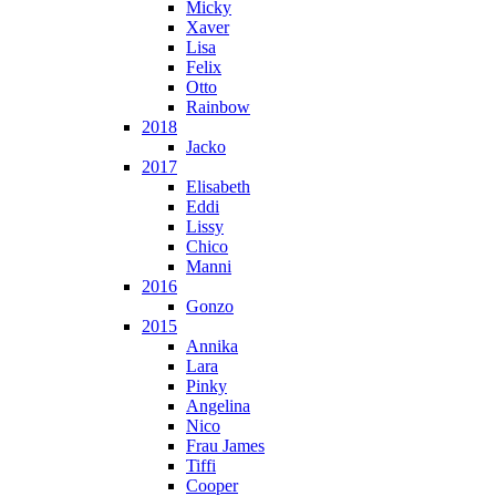
Micky
Xaver
Lisa
Felix
Otto
Rainbow
2018
Jacko
2017
Elisabeth
Eddi
Lissy
Chico
Manni
2016
Gonzo
2015
Annika
Lara
Pinky
Angelina
Nico
Frau James
Tiffi
Cooper