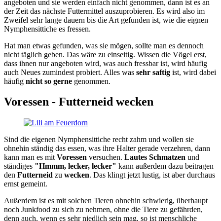
angeboten und sie werden einfach nicht genommen, dann ist es an
der Zeit das nächste Futtermittel auszuprobieren. Es wird also im
Zweifel sehr lange dauern bis die Art gefunden ist, wie die eignen
Nymphensittiche es fressen.
Hat man etwas gefunden, was sie mögen, sollte man es dennoch
nicht täglich geben. Das wäre zu einseitig. Wissen die Vögel erst,
dass ihnen nur angeboten wird, was auch fressbar ist, wird häufig
auch Neues zumindest probiert. Alles was
sehr saftig
ist, wird dabei
häufig
nicht so gerne
genommen.
Voressen - Futterneid wecken
Sind die eigenen Nymphensittiche recht zahm und wollen sie
ohnehin ständig das essen, was ihre Halter gerade verzehren, dann
kann man es mit
Voressen
versuchen.
Lautes Schmatzen
und
ständiges
"Hmmm, lecker, lecker"
kann außerdem dazu beitragen
den
Futterneid
zu
wecken
. Das klingt jetzt lustig, ist aber durchaus
ernst gemeint.
Außerdem ist es mit solchen Tieren ohnehin schwierig, überhaupt
noch Junkfood zu sich zu nehmen, ohne die Tiere zu gefährden,
denn auch, wenn es sehr niedlich sein mag, so ist menschliche