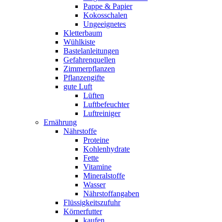
Pappe & Papier
Kokosschalen
Ungeeignetes
Kletterbaum
Wühlkiste
Bastelanleitungen
Gefahrenquellen
Zimmerpflanzen
Pflanzengifte
gute Luft
Lüften
Luftbefeuchter
Luftreiniger
Ernährung
Nährstoffe
Proteine
Kohlenhydrate
Fette
Vitamine
Mineralstoffe
Wasser
Nährstoffangaben
Flüssigkeitszufuhr
Körnerfutter
kaufen