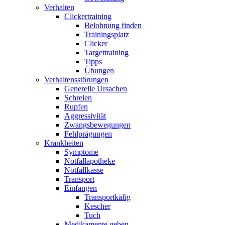
Verhalten
Clickertraining
Belohnung finden
Trainingsplatz
Clicker
Targettraining
Tipps
Übungen
Verhaltensstörungen
Generelle Ursachen
Schreien
Rupfen
Aggressivität
Zwangsbewegungen
Fehlprägungen
Krankheiten
Symptome
Notfallapotheke
Notfallkasse
Transport
Einfangen
Transportkäfig
Kescher
Tuch
Medikamente geben