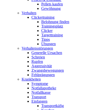
Pellets kaufen
Gewöhnung
Verhalten
Clickertraining
Belohnung finden
Trainingsplatz
Clicker
Targettraining
Tipps
Übungen
Verhaltensstörungen
Generelle Ursachen
Schreien
Rupfen
Aggressivität
Zwangsbewegungen
Fehlprägungen
Krankheiten
Symptome
Notfallapotheke
Notfallkasse
Transport
Einfangen
Transportkäfig