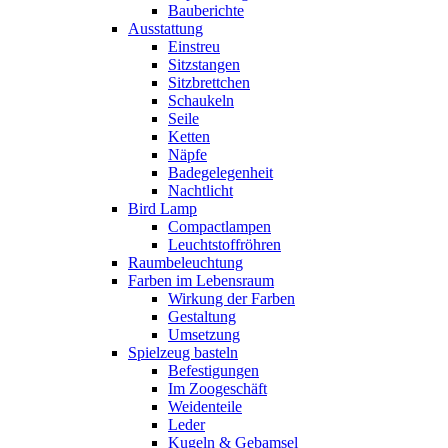
Bauberichte
Ausstattung
Einstreu
Sitzstangen
Sitzbrettchen
Schaukeln
Seile
Ketten
Näpfe
Badegelegenheit
Nachtlicht
Bird Lamp
Compactlampen
Leuchtstoffröhren
Raumbeleuchtung
Farben im Lebensraum
Wirkung der Farben
Gestaltung
Umsetzung
Spielzeug basteln
Befestigungen
Im Zoogeschäft
Weidenteile
Leder
Kugeln & Gebamsel