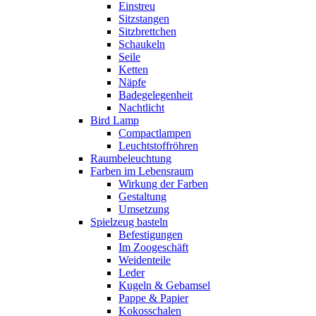
Einstreu
Sitzstangen
Sitzbrettchen
Schaukeln
Seile
Ketten
Näpfe
Badegelegenheit
Nachtlicht
Bird Lamp
Compactlampen
Leuchtstoffröhren
Raumbeleuchtung
Farben im Lebensraum
Wirkung der Farben
Gestaltung
Umsetzung
Spielzeug basteln
Befestigungen
Im Zoogeschäft
Weidenteile
Leder
Kugeln & Gebamsel
Pappe & Papier
Kokosschalen