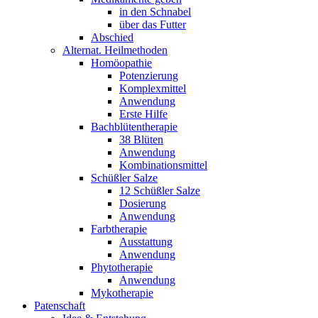
in den Schnabel
über das Futter
Abschied
Alternat. Heilmethoden
Homöopathie
Potenzierung
Komplexmittel
Anwendung
Erste Hilfe
Bachblütentherapie
38 Blüten
Anwendung
Kombinationsmittel
Schüßler Salze
12 Schüßler Salze
Dosierung
Anwendung
Farbtherapie
Ausstattung
Anwendung
Phytotherapie
Anwendung
Mykotherapie
Patenschaft