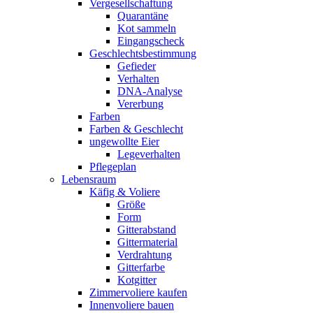
Vergesellschaftung
Quarantäne
Kot sammeln
Eingangscheck
Geschlechtsbestimmung
Gefieder
Verhalten
DNA-Analyse
Vererbung
Farben
Farben & Geschlecht
ungewollte Eier
Legeverhalten
Pflegeplan
Lebensraum
Käfig & Voliere
Größe
Form
Gitterabstand
Gittermaterial
Verdrahtung
Gitterfarbe
Kotgitter
Zimmervoliere kaufen
Innenvoliere bauen