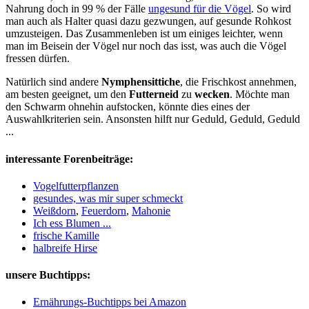
Nahrung doch in 99 % der Fälle
ungesund für die Vögel
. So wird
man auch als Halter quasi dazu gezwungen, auf gesunde Rohkost
umzusteigen. Das Zusammenleben ist um einiges leichter, wenn
man im Beisein der Vögel nur noch das isst, was auch die Vögel
fressen dürfen.
Natürlich sind andere
Nymphensittiche
, die Frischkost annehmen,
am besten geeignet, um den
Futterneid
zu
wecken
. Möchte man
den Schwarm ohnehin aufstocken, könnte dies eines der
Auswahlkriterien sein. Ansonsten hilft nur Geduld, Geduld, Geduld
...
interessante Forenbeiträge:
Vogelfutterpflanzen
gesundes, was mir super schmeckt
Weißdorn
,
Feuerdorn
,
Mahonie
Ich ess Blumen ...
frische Kamille
halbreife Hirse
unsere Buchtipps:
Ernährungs-Buchtipps bei Amazon