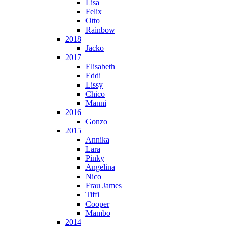
Lisa
Felix
Otto
Rainbow
2018
Jacko
2017
Elisabeth
Eddi
Lissy
Chico
Manni
2016
Gonzo
2015
Annika
Lara
Pinky
Angelina
Nico
Frau James
Tiffi
Cooper
Mambo
2014