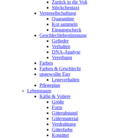
Zurück in die Voli
Stöckchentaxi
Vergesellschaftung
Quarantäne
Kot sammeln
Eingangscheck
Geschlechtsbestimmung
Gefieder
Verhalten
DNA-Analyse
Vererbung
Farben
Farben & Geschlecht
ungewollte Eier
Legeverhalten
Pflegeplan
Lebensraum
Käfig & Voliere
Größe
Form
Gitterabstand
Gittermaterial
Verdrahtung
Gitterfarbe
Kotgitter