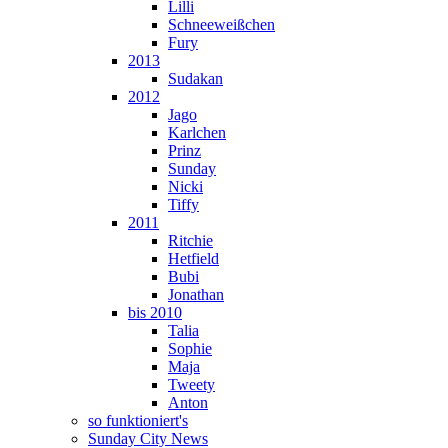
Lilli
Schneeweißchen
Fury
2013
Sudakan
2012
Jago
Karlchen
Prinz
Sunday
Nicki
Tiffy
2011
Ritchie
Hetfield
Bubi
Jonathan
bis 2010
Talia
Sophie
Maja
Tweety
Anton
so funktioniert's
Sunday City News