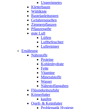
Ungeeignetes
Kletterbaum
Wühlkiste
Bastelanleitungen
Gefahrenquellen
Zimmerpflanzen
Pflanzengifte
gute Luft
Lüften
Luftbefeuchter
Luftreiniger
Ernährung
Nährstoffe
Proteine
Kohlenhydrate
Fette
Vitamine
Mineralstoffe
Wasser
Nährstoffangaben
Flüssigkeitszufuhr
Körnerfutter
kaufen
Quell- & Keimfutter
Problematik Hygiene