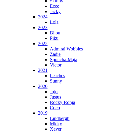
Skinny
Ecco
Jacky
2024
Lola
2023
Bijou
Piku
2022
Admiral Wobbles
Zadie
Sponcha-Maja
Victor
2021
Peaches
Sunny
2020
Jojo
Justus
Rocky-Ronja
Coco
2019
Lindbergh
Micky
Xaver