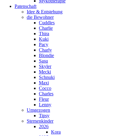
Mykotherapie
Patenschaft
Idee & Entstehung
die Bewohner
Cuddles
Charlie
Thira
Kuki
Pacy
Charly
Blondie
Sasu
Skyler
Mecki
Schnuki
Maxi
Cocco
Charles
Fleur
Lenny
Umgezogen
Tipsy
Sternenkinder
2026
Kora