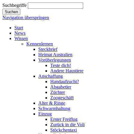
Suchbegriffe
Suchen
Navigation überspringen
Start
News
Wissen
Kennenlernen
Steckbrief
Heimat Australien
Vorüberlegungen
Teste dich!
Andere Haustiere
Anschaffung
Handaufzucht?
Abgabetier
Züchter
Zoogeschäft
Alter & Ringe
Schwarmhaltung
Einzug
Erster Freiflug
Zurück in die Voli
Stöckchentaxi