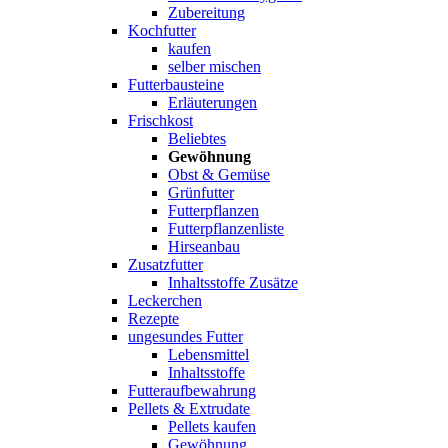
Zubereitung
Kochfutter
kaufen
selber mischen
Futterbausteine
Erläuterungen
Frischkost
Beliebtes
Gewöhnung
Obst & Gemüse
Grünfutter
Futterpflanzen
Futterpflanzenliste
Hirseanbau
Zusatzfutter
Inhaltsstoffe Zusätze
Leckerchen
Rezepte
ungesundes Futter
Lebensmittel
Inhaltsstoffe
Futteraufbewahrung
Pellets & Extrudate
Pellets kaufen
Gewöhnung