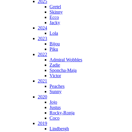
2025
Gretel
Skinny
Ecco
Jacky
2024
Lola
2023
Bijou
Piku
2022
Admiral Wobbles
Zadie
Sponcha-Maja
Victor
2021
Peaches
Sunny
2020
Jojo
Justus
Rocky-Ronja
Coco
2019
Lindbergh