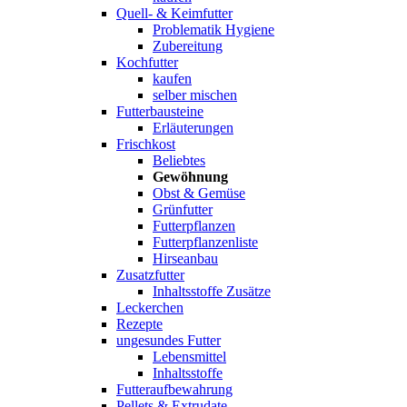
Quell- & Keimfutter
Problematik Hygiene
Zubereitung
Kochfutter
kaufen
selber mischen
Futterbausteine
Erläuterungen
Frischkost
Beliebtes
Gewöhnung
Obst & Gemüse
Grünfutter
Futterpflanzen
Futterpflanzenliste
Hirseanbau
Zusatzfutter
Inhaltsstoffe Zusätze
Leckerchen
Rezepte
ungesundes Futter
Lebensmittel
Inhaltsstoffe
Futteraufbewahrung
Pellets & Extrudate