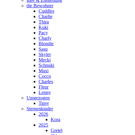
Idee & Entstehung
die Bewohner
Cuddles
Charlie
Thira
Kuki
Pacy
Charly
Blondie
Sasu
Skyler
Mecki
Schnuki
Maxi
Cocco
Charles
Fleur
Lenny
Umgezogen
Tipsy
Sternenkinder
2026
Kora
2025
Gretel