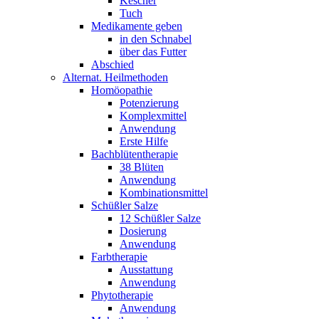
Kescher
Tuch
Medikamente geben
in den Schnabel
über das Futter
Abschied
Alternat. Heilmethoden
Homöopathie
Potenzierung
Komplexmittel
Anwendung
Erste Hilfe
Bachblütentherapie
38 Blüten
Anwendung
Kombinationsmittel
Schüßler Salze
12 Schüßler Salze
Dosierung
Anwendung
Farbtherapie
Ausstattung
Anwendung
Phytotherapie
Anwendung