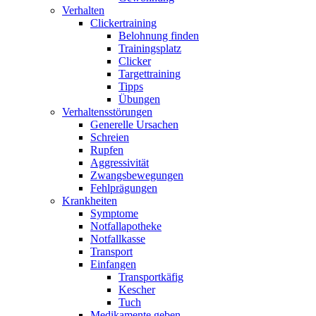
Verhalten
Clickertraining
Belohnung finden
Trainingsplatz
Clicker
Targettraining
Tipps
Übungen
Verhaltensstörungen
Generelle Ursachen
Schreien
Rupfen
Aggressivität
Zwangsbewegungen
Fehlprägungen
Krankheiten
Symptome
Notfallapotheke
Notfallkasse
Transport
Einfangen
Transportkäfig
Kescher
Tuch
Medikamente geben