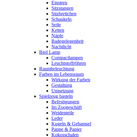
Einstreu
Sitzstangen
Sitzbrettchen
Schaukeln
Seile
Ketten
Näpfe
Badegelegenheit
Nachtlicht
Bird Lamp
Compactlampen
Leuchtstoffröhren
Raumbeleuchtung
Farben im Lebensraum
Wirkung der Farben
Gestaltung
Umsetzung
Spielzeug basteln
Befestigungen
Im Zoogeschäft
Weidenteile
Leder
Kugeln & Gebamsel
Pappe & Papier
Kokosschalen