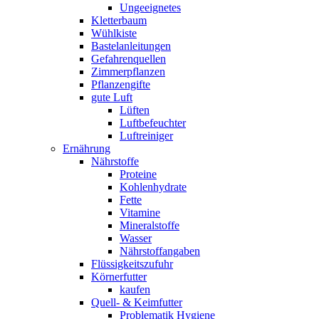
Ungeeignetes
Kletterbaum
Wühlkiste
Bastelanleitungen
Gefahrenquellen
Zimmerpflanzen
Pflanzengifte
gute Luft
Lüften
Luftbefeuchter
Luftreiniger
Ernährung
Nährstoffe
Proteine
Kohlenhydrate
Fette
Vitamine
Mineralstoffe
Wasser
Nährstoffangaben
Flüssigkeitszufuhr
Körnerfutter
kaufen
Quell- & Keimfutter
Problematik Hygiene