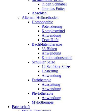
in den Schnabel
über das Futter
Abschied
Alternat. Heilmethoden
Homöopathie
Potenzierung
Komplexmittel
Anwendung
Erste Hilfe
Bachblütentherapie
38 Blüten
Anwendung
Kombinationsmittel
Schüßler Salze
12 Schüßler Salze
Dosierung
Anwendung
Farbtherapie
Ausstattung
Anwendung
Phytotherapie
Anwendung
Mykotherapie
Patenschaft