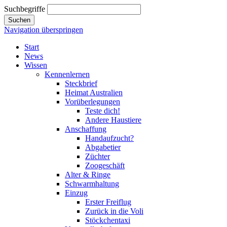
Suchbegriffe
Suchen
Navigation überspringen
Start
News
Wissen
Kennenlernen
Steckbrief
Heimat Australien
Vorüberlegungen
Teste dich!
Andere Haustiere
Anschaffung
Handaufzucht?
Abgabetier
Züchter
Zoogeschäft
Alter & Ringe
Schwarmhaltung
Einzug
Erster Freiflug
Zurück in die Voli
Stöckchentaxi