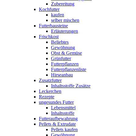
Zubereitung
Kochfutter
kaufen
selber mischen
Futterbausteine
Erläuterungen
Frischkost
Beliebtes
Gewöhnung
Obst & Gemüse
Grünfutter
Futterpflanzen
Futterpflanzenliste
Hirseanbau
Zusatzfutter
Inhaltsstoffe Zusätze
Leckerchen
Rezepte
ungesundes Futter
Lebensmittel
Inhaltsstoffe
Futteraufbewahrung
Pellets & Extrudate
Pellets kaufen
Gewöhnung