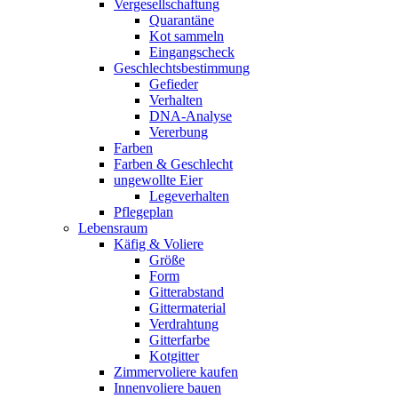
Vergesellschaftung
Quarantäne
Kot sammeln
Eingangscheck
Geschlechtsbestimmung
Gefieder
Verhalten
DNA-Analyse
Vererbung
Farben
Farben & Geschlecht
ungewollte Eier
Legeverhalten
Pflegeplan
Lebensraum
Käfig & Voliere
Größe
Form
Gitterabstand
Gittermaterial
Verdrahtung
Gitterfarbe
Kotgitter
Zimmervoliere kaufen
Innenvoliere bauen