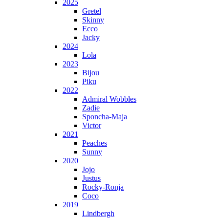
2025
Gretel
Skinny
Ecco
Jacky
2024
Lola
2023
Bijou
Piku
2022
Admiral Wobbles
Zadie
Sponcha-Maja
Victor
2021
Peaches
Sunny
2020
Jojo
Justus
Rocky-Ronja
Coco
2019
Lindbergh