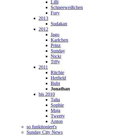
Lilli
Schneeweißchen
Fury
2013
Sudakan
2012
Jago
Karlchen
Prinz
Sunday
Nicki
Tiffy
2011
Ritchie
Hetfield
Bubi
Jonathan
bis 2010
Talia
Sophie
Maja
Tweety
Anton
so funktioniert's
Sunday City News