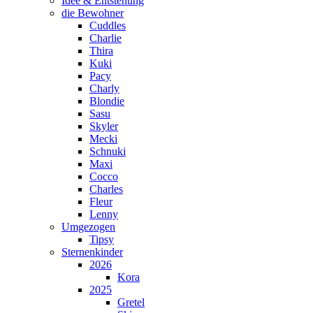
Idee & Entstehung
die Bewohner
Cuddles
Charlie
Thira
Kuki
Pacy
Charly
Blondie
Sasu
Skyler
Mecki
Schnuki
Maxi
Cocco
Charles
Fleur
Lenny
Umgezogen
Tipsy
Sternenkinder
2026
Kora
2025
Gretel