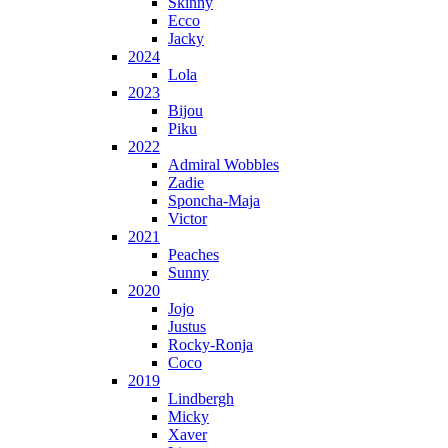
Skinny
Ecco
Jacky
2024
Lola
2023
Bijou
Piku
2022
Admiral Wobbles
Zadie
Sponcha-Maja
Victor
2021
Peaches
Sunny
2020
Jojo
Justus
Rocky-Ronja
Coco
2019
Lindbergh
Micky
Xaver