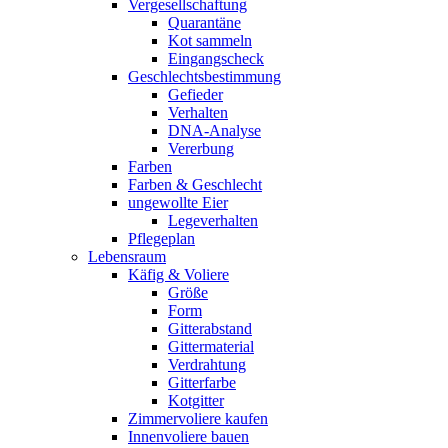
Vergesellschaftung
Quarantäne
Kot sammeln
Eingangscheck
Geschlechtsbestimmung
Gefieder
Verhalten
DNA-Analyse
Vererbung
Farben
Farben & Geschlecht
ungewollte Eier
Legeverhalten
Pflegeplan
Lebensraum
Käfig & Voliere
Größe
Form
Gitterabstand
Gittermaterial
Verdrahtung
Gitterfarbe
Kotgitter
Zimmervoliere kaufen
Innenvoliere bauen