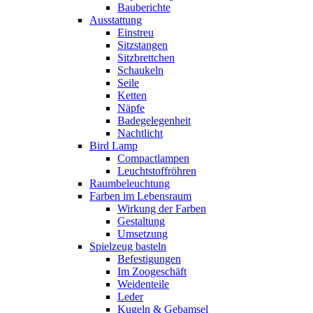
Bauberichte
Ausstattung
Einstreu
Sitzstangen
Sitzbrettchen
Schaukeln
Seile
Ketten
Näpfe
Badegelegenheit
Nachtlicht
Bird Lamp
Compactlampen
Leuchtstoffröhren
Raumbeleuchtung
Farben im Lebensraum
Wirkung der Farben
Gestaltung
Umsetzung
Spielzeug basteln
Befestigungen
Im Zoogeschäft
Weidenteile
Leder
Kugeln & Gebamsel