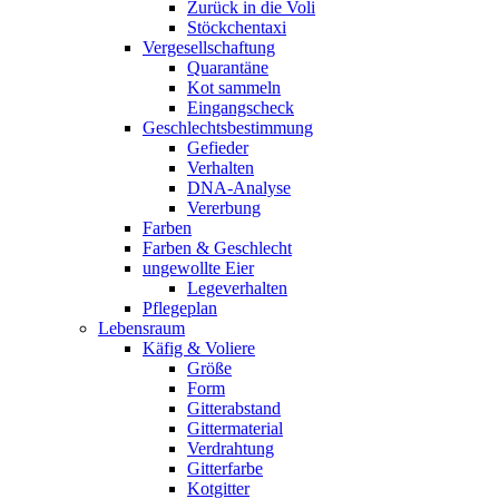
Zurück in die Voli
Stöckchentaxi
Vergesellschaftung
Quarantäne
Kot sammeln
Eingangscheck
Geschlechtsbestimmung
Gefieder
Verhalten
DNA-Analyse
Vererbung
Farben
Farben & Geschlecht
ungewollte Eier
Legeverhalten
Pflegeplan
Lebensraum
Käfig & Voliere
Größe
Form
Gitterabstand
Gittermaterial
Verdrahtung
Gitterfarbe
Kotgitter