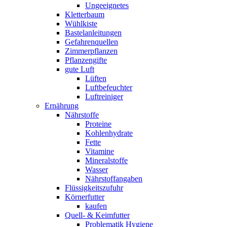
Ungeeignetes
Kletterbaum
Wühlkiste
Bastelanleitungen
Gefahrenquellen
Zimmerpflanzen
Pflanzengifte
gute Luft
Lüften
Luftbefeuchter
Luftreiniger
Ernährung
Nährstoffe
Proteine
Kohlenhydrate
Fette
Vitamine
Mineralstoffe
Wasser
Nährstoffangaben
Flüssigkeitszufuhr
Körnerfutter
kaufen
Quell- & Keimfutter
Problematik Hygiene