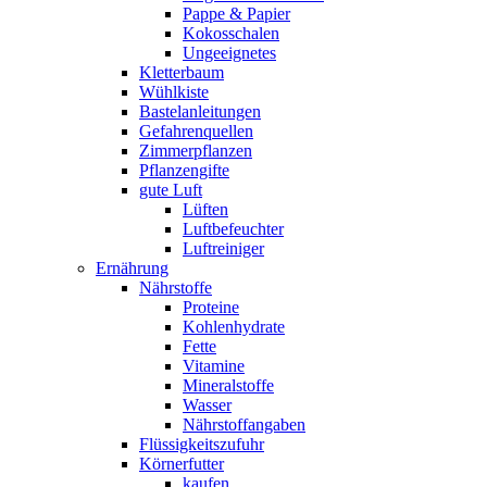
Pappe & Papier
Kokosschalen
Ungeeignetes
Kletterbaum
Wühlkiste
Bastelanleitungen
Gefahrenquellen
Zimmerpflanzen
Pflanzengifte
gute Luft
Lüften
Luftbefeuchter
Luftreiniger
Ernährung
Nährstoffe
Proteine
Kohlenhydrate
Fette
Vitamine
Mineralstoffe
Wasser
Nährstoffangaben
Flüssigkeitszufuhr
Körnerfutter
kaufen