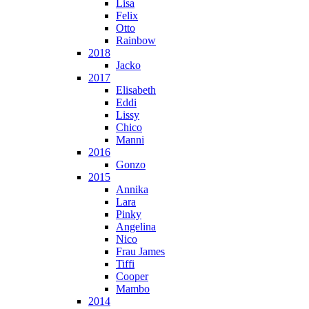
Lisa
Felix
Otto
Rainbow
2018
Jacko
2017
Elisabeth
Eddi
Lissy
Chico
Manni
2016
Gonzo
2015
Annika
Lara
Pinky
Angelina
Nico
Frau James
Tiffi
Cooper
Mambo
2014