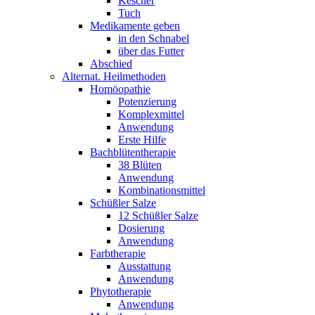
Kescher
Tuch
Medikamente geben
in den Schnabel
über das Futter
Abschied
Alternat. Heilmethoden
Homöopathie
Potenzierung
Komplexmittel
Anwendung
Erste Hilfe
Bachblütentherapie
38 Blüten
Anwendung
Kombinationsmittel
Schüßler Salze
12 Schüßler Salze
Dosierung
Anwendung
Farbtherapie
Ausstattung
Anwendung
Phytotherapie
Anwendung