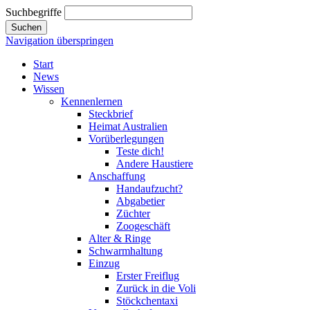
Suchbegriffe
Suchen
Navigation überspringen
Start
News
Wissen
Kennenlernen
Steckbrief
Heimat Australien
Vorüberlegungen
Teste dich!
Andere Haustiere
Anschaffung
Handaufzucht?
Abgabetier
Züchter
Zoogeschäft
Alter & Ringe
Schwarmhaltung
Einzug
Erster Freiflug
Zurück in die Voli
Stöckchentaxi