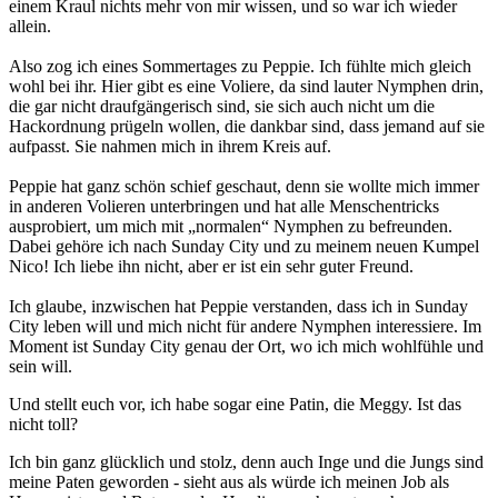
einem Kraul nichts mehr von mir wissen, und so war ich wieder
allein.
Also zog ich eines Sommertages zu Peppie. Ich fühlte mich gleich
wohl bei ihr. Hier gibt es eine Voliere, da sind lauter Nymphen drin,
die gar nicht draufgängerisch sind, sie sich auch nicht um die
Hackordnung prügeln wollen, die dankbar sind, dass jemand auf sie
aufpasst. Sie nahmen mich in ihrem Kreis auf.
Peppie hat ganz schön schief geschaut, denn sie wollte mich immer
in anderen Volieren unterbringen und hat alle Menschentricks
ausprobiert, um mich mit „normalen“ Nymphen zu befreunden.
Dabei gehöre ich nach Sunday City und zu meinem neuen Kumpel
Nico! Ich liebe ihn nicht, aber er ist ein sehr guter Freund.
Ich glaube, inzwischen hat Peppie verstanden, dass ich in Sunday
City leben will und mich nicht für andere Nymphen interessiere. Im
Moment ist Sunday City genau der Ort, wo ich mich wohlfühle und
sein will.
Und stellt euch vor, ich habe sogar eine Patin, die Meggy. Ist das
nicht toll?
Ich bin ganz glücklich und stolz, denn auch Inge und die Jungs sind
meine Paten geworden - sieht aus als würde ich meinen Job als