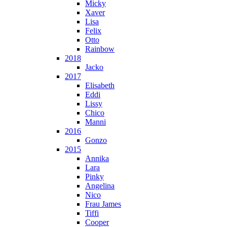
Micky
Xaver
Lisa
Felix
Otto
Rainbow
2018
Jacko
2017
Elisabeth
Eddi
Lissy
Chico
Manni
2016
Gonzo
2015
Annika
Lara
Pinky
Angelina
Nico
Frau James
Tiffi
Cooper