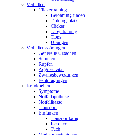
Verhalten
Clickertraining
Belohnung finden
Trainingsplatz
Clicker
Targettraining
Tipps
Übungen
Verhaltensstörungen
Generelle Ursachen
Schreien
Rupfen
Aggressivität
Zwangsbewegungen
Fehlprägungen
Krankheiten
Symptome
Notfallapotheke
Notfallkasse
Transport
Einfangen
Transportkäfig
Kescher
Tuch
Medikamente geben