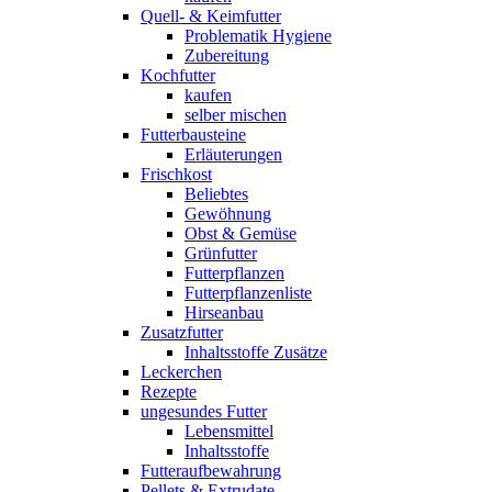
Quell- & Keimfutter
Problematik Hygiene
Zubereitung
Kochfutter
kaufen
selber mischen
Futterbausteine
Erläuterungen
Frischkost
Beliebtes
Gewöhnung
Obst & Gemüse
Grünfutter
Futterpflanzen
Futterpflanzenliste
Hirseanbau
Zusatzfutter
Inhaltsstoffe Zusätze
Leckerchen
Rezepte
ungesundes Futter
Lebensmittel
Inhaltsstoffe
Futteraufbewahrung
Pellets & Extrudate