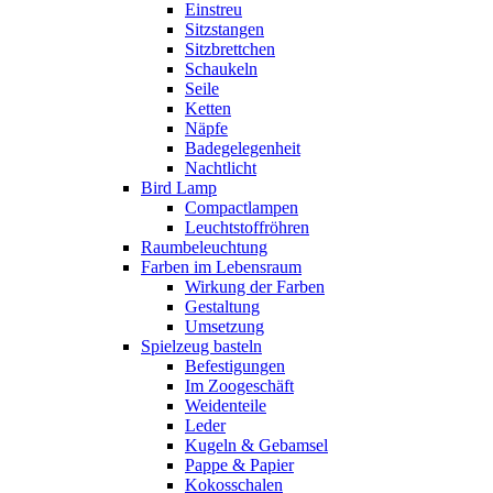
Einstreu
Sitzstangen
Sitzbrettchen
Schaukeln
Seile
Ketten
Näpfe
Badegelegenheit
Nachtlicht
Bird Lamp
Compactlampen
Leuchtstoffröhren
Raumbeleuchtung
Farben im Lebensraum
Wirkung der Farben
Gestaltung
Umsetzung
Spielzeug basteln
Befestigungen
Im Zoogeschäft
Weidenteile
Leder
Kugeln & Gebamsel
Pappe & Papier
Kokosschalen