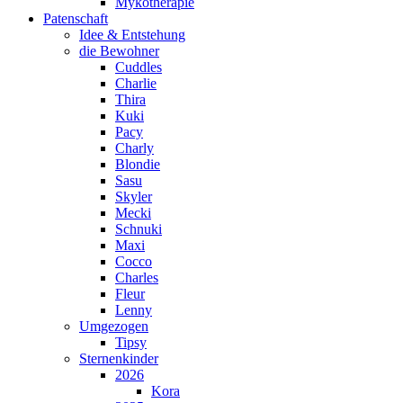
Mykotherapie
Patenschaft
Idee & Entstehung
die Bewohner
Cuddles
Charlie
Thira
Kuki
Pacy
Charly
Blondie
Sasu
Skyler
Mecki
Schnuki
Maxi
Cocco
Charles
Fleur
Lenny
Umgezogen
Tipsy
Sternenkinder
2026
Kora