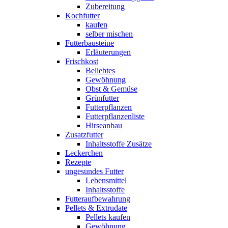
Zubereitung
Kochfutter
kaufen
selber mischen
Futterbausteine
Erläuterungen
Frischkost
Beliebtes
Gewöhnung
Obst & Gemüse
Grünfutter
Futterpflanzen
Futterpflanzenliste
Hirseanbau
Zusatzfutter
Inhaltsstoffe Zusätze
Leckerchen
Rezepte
ungesundes Futter
Lebensmittel
Inhaltsstoffe
Futteraufbewahrung
Pellets & Extrudate
Pellets kaufen
Gewöhnung