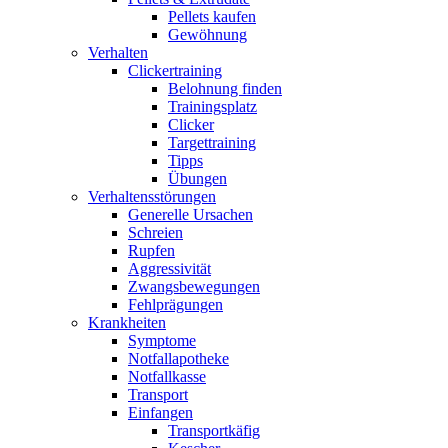
Pellets kaufen
Gewöhnung
Verhalten
Clickertraining
Belohnung finden
Trainingsplatz
Clicker
Targettraining
Tipps
Übungen
Verhaltensstörungen
Generelle Ursachen
Schreien
Rupfen
Aggressivität
Zwangsbewegungen
Fehlprägungen
Krankheiten
Symptome
Notfallapotheke
Notfallkasse
Transport
Einfangen
Transportkäfig