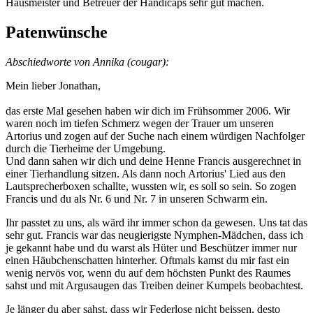
Hausmeister und Betreuer der Handicaps sehr gut machen.
Patenwünsche
Abschiedworte von Annika (cougar):
Mein lieber Jonathan,
das erste Mal gesehen haben wir dich im Frühsommer 2006. Wir
waren noch im tiefen Schmerz wegen der Trauer um unseren
Artorius und zogen auf der Suche nach einem würdigen Nachfolger
durch die Tierheime der Umgebung.
Und dann sahen wir dich und deine Henne Francis ausgerechnet in
einer Tierhandlung sitzen. Als dann noch Artorius' Lied aus den
Lautsprecherboxen schallte, wussten wir, es soll so sein. So zogen
Francis und du als Nr. 6 und Nr. 7 in unseren Schwarm ein.
Ihr passtet zu uns, als wärd ihr immer schon da gewesen. Uns tat das
sehr gut. Francis war das neugierigste Nymphen-Mädchen, dass ich
je gekannt habe und du warst als Hüter und Beschützer immer nur
einen Häubchenschatten hinterher. Oftmals kamst du mir fast ein
wenig nervös vor, wenn du auf dem höchsten Punkt des Raumes
sahst und mit Argusaugen das Treiben deiner Kumpels beobachtest.
Je länger du aber sahst, dass wir Federlose nicht beissen, desto