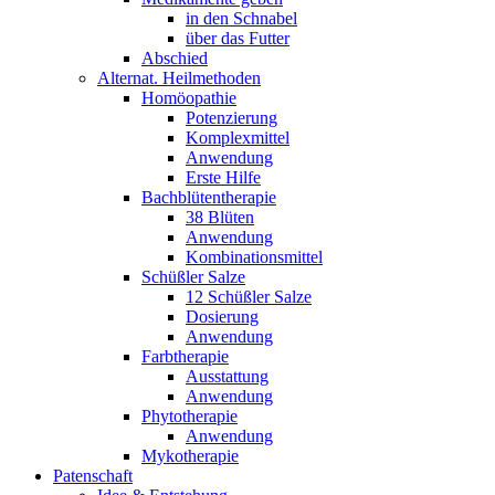
in den Schnabel
über das Futter
Abschied
Alternat. Heilmethoden
Homöopathie
Potenzierung
Komplexmittel
Anwendung
Erste Hilfe
Bachblütentherapie
38 Blüten
Anwendung
Kombinationsmittel
Schüßler Salze
12 Schüßler Salze
Dosierung
Anwendung
Farbtherapie
Ausstattung
Anwendung
Phytotherapie
Anwendung
Mykotherapie
Patenschaft