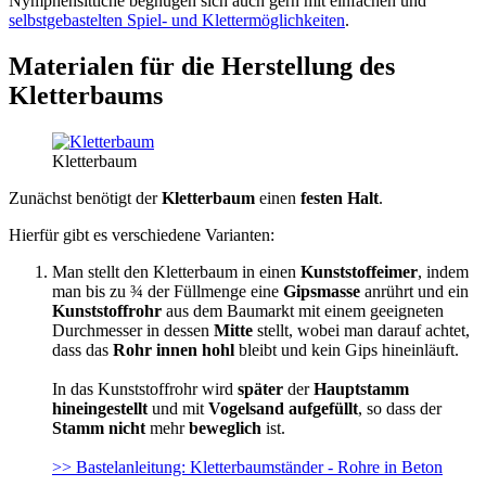
Nymphensittiche begnügen sich auch gern mit einfachen und
selbstgebastelten Spiel- und Klettermöglichkeiten
.
Materialen für die Herstellung des
Kletterbaums
Kletterbaum
Zunächst benötigt der
Kletterbaum
einen
festen Halt
.
Hierfür gibt es verschiedene Varianten:
Man stellt den Kletterbaum in einen
Kunststoffeimer
, indem
man bis zu ¾ der Füllmenge eine
Gipsmasse
anrührt und ein
Kunststoffrohr
aus dem Baumarkt mit einem geeigneten
Durchmesser in dessen
Mitte
stellt, wobei man darauf achtet,
dass das
Rohr innen hohl
bleibt und kein Gips hineinläuft.
In das Kunststoffrohr wird
später
der
Hauptstamm
hineingestellt
und mit
Vogelsand aufgefüllt
, so dass der
Stamm nicht
mehr
beweglich
ist.
>> Bastelanleitung: Kletterbaumständer - Rohre in Beton