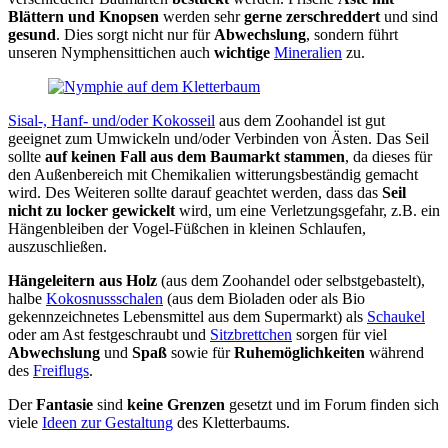
Blättern und Knopsen
werden sehr
gerne zerschreddert
und sind
gesund
. Dies sorgt nicht nur für
Abwechslung
, sondern führt
unseren Nymphensittichen auch
wichtige
Mineralien
zu.
Sisal-, Hanf- und/oder Kokosseil
aus dem Zoohandel ist gut
geeignet zum Umwickeln und/oder Verbinden von Ästen. Das Seil
sollte
auf keinen Fall aus dem Baumarkt stammen
, da dieses für
den Außenbereich mit Chemikalien witterungsbeständig gemacht
wird. Des Weiteren sollte darauf geachtet werden, dass das
Seil
nicht zu locker gewickelt
wird, um eine Verletzungsgefahr, z.B. ein
Hängenbleiben der Vogel-Füßchen in kleinen Schlaufen,
auszuschließen.
Hängeleitern aus Holz
(aus dem Zoohandel oder selbstgebastelt),
halbe
Kokosnussschalen
(aus dem Bioladen oder als Bio
gekennzeichnetes Lebensmittel aus dem Supermarkt) als
Schaukel
oder am Ast festgeschraubt und
Sitzbrettchen
sorgen für viel
Abwechslung
und
Spaß
sowie für
Ruhemöglichkeiten
während
des
Freiflugs
.
Der
Fantasie
sind
keine Grenzen
gesetzt und im Forum finden sich
viele
Ideen zur Gestaltung
des Kletterbaums.