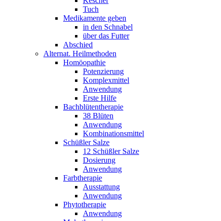
Kescher
Tuch
Medikamente geben
in den Schnabel
über das Futter
Abschied
Alternat. Heilmethoden
Homöopathie
Potenzierung
Komplexmittel
Anwendung
Erste Hilfe
Bachblütentherapie
38 Blüten
Anwendung
Kombinationsmittel
Schüßler Salze
12 Schüßler Salze
Dosierung
Anwendung
Farbtherapie
Ausstattung
Anwendung
Phytotherapie
Anwendung