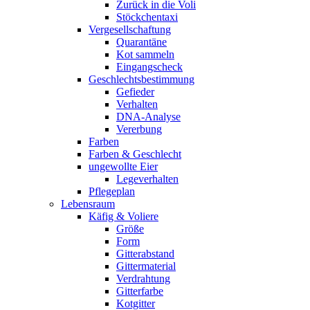
Zurück in die Voli
Stöckchentaxi
Vergesellschaftung
Quarantäne
Kot sammeln
Eingangscheck
Geschlechtsbestimmung
Gefieder
Verhalten
DNA-Analyse
Vererbung
Farben
Farben & Geschlecht
ungewollte Eier
Legeverhalten
Pflegeplan
Lebensraum
Käfig & Voliere
Größe
Form
Gitterabstand
Gittermaterial
Verdrahtung
Gitterfarbe
Kotgitter