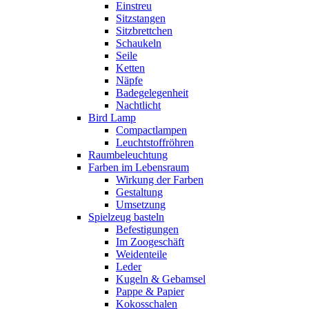
Einstreu
Sitzstangen
Sitzbrettchen
Schaukeln
Seile
Ketten
Näpfe
Badegelegenheit
Nachtlicht
Bird Lamp
Compactlampen
Leuchtstoffröhren
Raumbeleuchtung
Farben im Lebensraum
Wirkung der Farben
Gestaltung
Umsetzung
Spielzeug basteln
Befestigungen
Im Zoogeschäft
Weidenteile
Leder
Kugeln & Gebamsel
Pappe & Papier
Kokosschalen