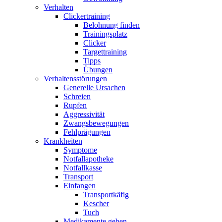
Verhalten
Clickertraining
Belohnung finden
Trainingsplatz
Clicker
Targettraining
Tipps
Übungen
Verhaltensstörungen
Generelle Ursachen
Schreien
Rupfen
Aggressivität
Zwangsbewegungen
Fehlprägungen
Krankheiten
Symptome
Notfallapotheke
Notfallkasse
Transport
Einfangen
Transportkäfig
Kescher
Tuch
Medikamente geben