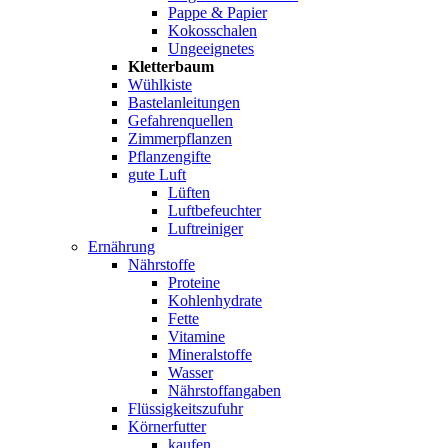
Pappe & Papier
Kokosschalen
Ungeeignetes
Kletterbaum
Wühlkiste
Bastelanleitungen
Gefahrenquellen
Zimmerpflanzen
Pflanzengifte
gute Luft
Lüften
Luftbefeuchter
Luftreiniger
Ernährung
Nährstoffe
Proteine
Kohlenhydrate
Fette
Vitamine
Mineralstoffe
Wasser
Nährstoffangaben
Flüssigkeitszufuhr
Körnerfutter
kaufen