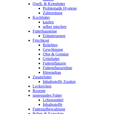
Quell- & Keimfutter
Problematik Hygiene
Zubereitung
Kochfutter
kaufen
selber mischen
Futterbausteine
Erläuterungen
Frischkost
Beliebtes
Gewöhnung
Obst & Gemüse
Grünfutter
Futterpflanzen
Futterpflanzenliste
Hirseanbau
Zusatzfutter
Inhaltsstoffe Zusätze
Leckerchen
Rezepte
ungesundes Futter
Lebensmittel
Inhaltsstoffe
Futteraufbewahrung
Pellets & Extrudate