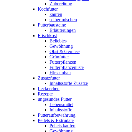
Zubereitung
Kochfutter
kaufen
selber mischen
Futterbausteine
Erläuterungen
Frischkost
Beliebtes
Gewöhnung
Obst & Gemüse
Grünfutter
Futterpflanzen
Futterpflanzenliste
Hirseanbau
Zusatzfutter
Inhaltsstoffe Zusätze
Leckerchen
Rezepte
ungesundes Futter
Lebensmittel
Inhaltsstoffe
Futteraufbewahrung
Pellets & Extrudate
Pellets kaufen
Gewöhnung