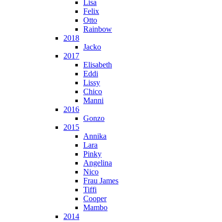
Lisa
Felix
Otto
Rainbow
2018
Jacko
2017
Elisabeth
Eddi
Lissy
Chico
Manni
2016
Gonzo
2015
Annika
Lara
Pinky
Angelina
Nico
Frau James
Tiffi
Cooper
Mambo
2014