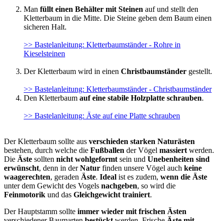
Man
füllt einen Behälter mit Steinen
auf und stellt den
Kletterbaum in die Mitte. Die Steine geben dem Baum einen
sicheren Halt.
>> Bastelanleitung: Kletterbaumständer - Rohre in
Kieselsteinen
Der Kletterbaum wird in einen
Christbaumständer
gestellt.
>> Bastelanleitung: Kletterbaumständer - Christbaumständer
Den Kletterbaum
auf eine stabile Holzplatte schrauben
.
>> Bastelanleitung: Äste auf eine Platte schrauben
Der Kletterbaum sollte aus
verschieden starken Naturästen
bestehen, durch welche die
Fußballen
der Vögel
massiert
werden.
Die
Äste
sollten
nicht wohlgeformt
sein und
Unebenheiten sind
erwünscht
, denn in der
Natur
finden unsere Vögel auch
keine
waagerechten
, geraden
Äste
.
Ideal
ist es zudem,
wenn die Äste
unter dem Gewicht des Vogels
nachgeben
, so wird die
Feinmotorik
und das
Gleichgewicht trainiert
.
Der Hauptstamm sollte
immer wieder mit frischen Ästen
verschiedener Baumarten
bestückt
werden. Frische
Äste mit