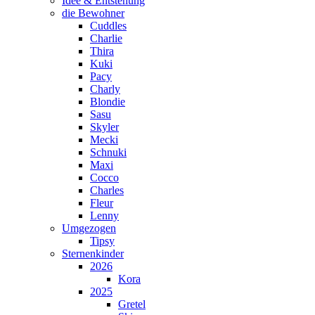
Idee & Entstehung
die Bewohner
Cuddles
Charlie
Thira
Kuki
Pacy
Charly
Blondie
Sasu
Skyler
Mecki
Schnuki
Maxi
Cocco
Charles
Fleur
Lenny
Umgezogen
Tipsy
Sternenkinder
2026
Kora
2025
Gretel