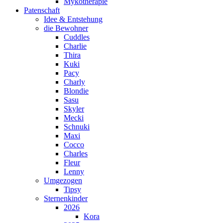
Mykotherapie
Patenschaft
Idee & Entstehung
die Bewohner
Cuddles
Charlie
Thira
Kuki
Pacy
Charly
Blondie
Sasu
Skyler
Mecki
Schnuki
Maxi
Cocco
Charles
Fleur
Lenny
Umgezogen
Tipsy
Sternenkinder
2026
Kora