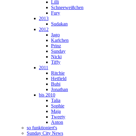
Lilli
Schneeweißchen
Fury
2013
Sudakan
2012
Jago
Karlchen
Prinz
Sunday
Nicki
Tiffy
2011
Ritchie
Hetfield
Bubi
Jonathan
bis 2010
Talia
Sophie
Maja
Tweety
Anton
so funktioniert's
Sunday City News