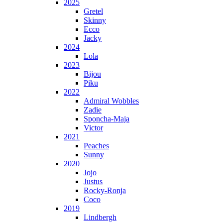
2025
Gretel
Skinny
Ecco
Jacky
2024
Lola
2023
Bijou
Piku
2022
Admiral Wobbles
Zadie
Sponcha-Maja
Victor
2021
Peaches
Sunny
2020
Jojo
Justus
Rocky-Ronja
Coco
2019
Lindbergh