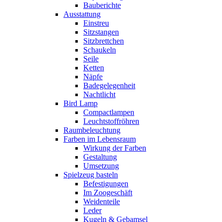
Bauberichte
Ausstattung
Einstreu
Sitzstangen
Sitzbrettchen
Schaukeln
Seile
Ketten
Näpfe
Badegelegenheit
Nachtlicht
Bird Lamp
Compactlampen
Leuchtstoffröhren
Raumbeleuchtung
Farben im Lebensraum
Wirkung der Farben
Gestaltung
Umsetzung
Spielzeug basteln
Befestigungen
Im Zoogeschäft
Weidenteile
Leder
Kugeln & Gebamsel