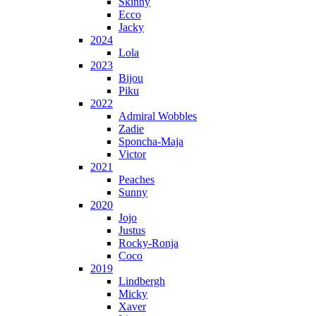
Skinny
Ecco
Jacky
2024
Lola
2023
Bijou
Piku
2022
Admiral Wobbles
Zadie
Sponcha-Maja
Victor
2021
Peaches
Sunny
2020
Jojo
Justus
Rocky-Ronja
Coco
2019
Lindbergh
Micky
Xaver