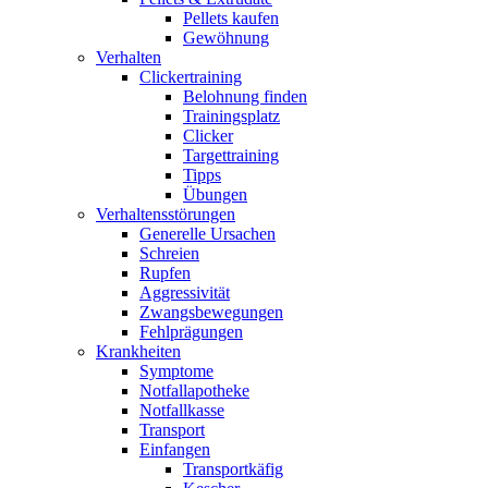
Pellets kaufen
Gewöhnung
Verhalten
Clickertraining
Belohnung finden
Trainingsplatz
Clicker
Targettraining
Tipps
Übungen
Verhaltensstörungen
Generelle Ursachen
Schreien
Rupfen
Aggressivität
Zwangsbewegungen
Fehlprägungen
Krankheiten
Symptome
Notfallapotheke
Notfallkasse
Transport
Einfangen
Transportkäfig