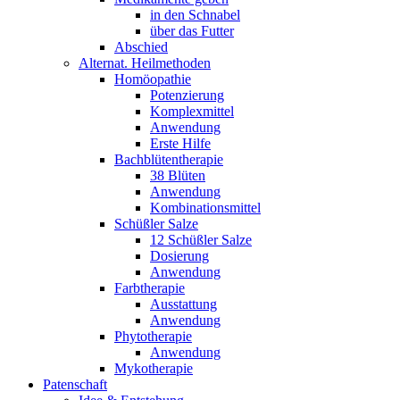
in den Schnabel
über das Futter
Abschied
Alternat. Heilmethoden
Homöopathie
Potenzierung
Komplexmittel
Anwendung
Erste Hilfe
Bachblütentherapie
38 Blüten
Anwendung
Kombinationsmittel
Schüßler Salze
12 Schüßler Salze
Dosierung
Anwendung
Farbtherapie
Ausstattung
Anwendung
Phytotherapie
Anwendung
Mykotherapie
Patenschaft