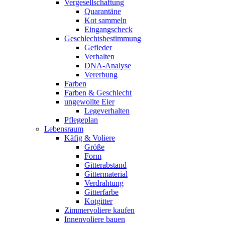
Vergesellschaftung
Quarantäne
Kot sammeln
Eingangscheck
Geschlechtsbestimmung
Gefieder
Verhalten
DNA-Analyse
Vererbung
Farben
Farben & Geschlecht
ungewollte Eier
Legeverhalten
Pflegeplan
Lebensraum
Käfig & Voliere
Größe
Form
Gitterabstand
Gittermaterial
Verdrahtung
Gitterfarbe
Kotgitter
Zimmervoliere kaufen
Innenvoliere bauen