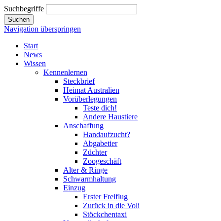
Suchbegriffe
Suchen
Navigation überspringen
Start
News
Wissen
Kennenlernen
Steckbrief
Heimat Australien
Vorüberlegungen
Teste dich!
Andere Haustiere
Anschaffung
Handaufzucht?
Abgabetier
Züchter
Zoogeschäft
Alter & Ringe
Schwarmhaltung
Einzug
Erster Freiflug
Zurück in die Voli
Stöckchentaxi