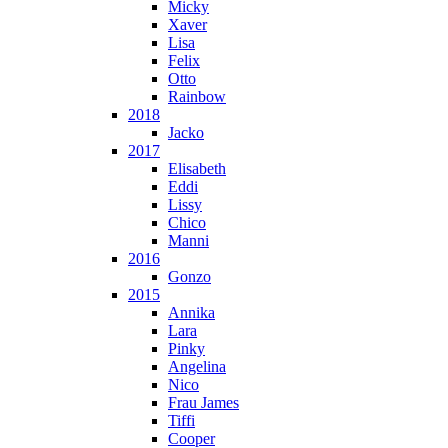
Micky
Xaver
Lisa
Felix
Otto
Rainbow
2018
Jacko
2017
Elisabeth
Eddi
Lissy
Chico
Manni
2016
Gonzo
2015
Annika
Lara
Pinky
Angelina
Nico
Frau James
Tiffi
Cooper