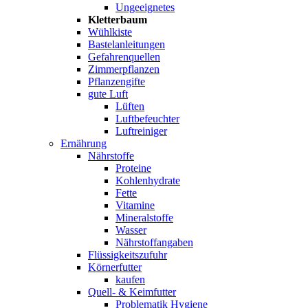
Ungeeignetes
Kletterbaum
Wühlkiste
Bastelanleitungen
Gefahrenquellen
Zimmerpflanzen
Pflanzengifte
gute Luft
Lüften
Luftbefeuchter
Luftreiniger
Ernährung
Nährstoffe
Proteine
Kohlenhydrate
Fette
Vitamine
Mineralstoffe
Wasser
Nährstoffangaben
Flüssigkeitszufuhr
Körnerfutter
kaufen
Quell- & Keimfutter
Problematik Hygiene