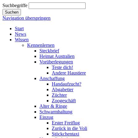
Suchbegriffe
Suchen
Navigation überspringen
Start
News
Wissen
Kennenlernen
Steckbrief
Heimat Australien
Vorüberlegungen
Teste dich!
Andere Haustiere
Anschaffung
Handaufzucht?
Abgabetier
Züchter
Zoogeschäft
Alter & Ringe
Schwarmhaltung
Einzug
Erster Freiflug
Zurück in die Voli
Stöckchentaxi