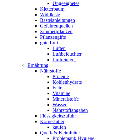
Ungeeignetes
Kletterbaum
Wühlkiste
Bastelanleitungen
Gefahrenquellen
Zimmerpflanzen
Pflanzengifte
gute Luft
Lüften
Luftbefeuchter
Luftreiniger
Ernährung
Nährstoffe
Proteine
Kohlenhydrate
Fette
Vitamine
Mineralstoffe
Wasser
Nährstoffangaben
Flüssigkeitszufuhr
Körnerfutter
kaufen
Quell- & Keimfutter
Problematik Hygiene