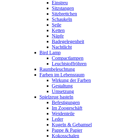
Einstreu
Sitzstangen
Sitzbrettchen
Schaukeln
Seile
Ketten
Näpfe
Badegelegenheit
Nachtlicht
Bird Lamp
Compactlampen
Leuchtstoffröhren
Raumbeleuchtung
Farben im Lebensraum
Wirkung der Farben
Gestaltung
Umsetzung
Spielzeug basteln
Befestigungen
Im Zoogeschäft
Weidenteile
Leder
Kugeln & Gebamsel
Pappe & Papier
Kokosschalen