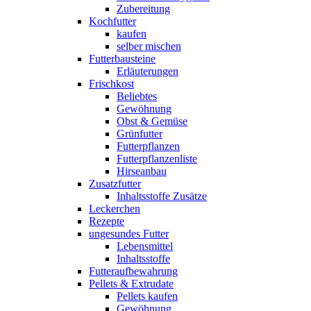
Zubereitung
Kochfutter
kaufen
selber mischen
Futterbausteine
Erläuterungen
Frischkost
Beliebtes
Gewöhnung
Obst & Gemüse
Grünfutter
Futterpflanzen
Futterpflanzenliste
Hirseanbau
Zusatzfutter
Inhaltsstoffe Zusätze
Leckerchen
Rezepte
ungesundes Futter
Lebensmittel
Inhaltsstoffe
Futteraufbewahrung
Pellets & Extrudate
Pellets kaufen
Gewöhnung