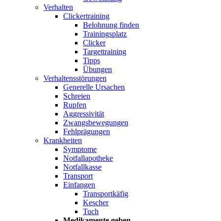
Verhalten
Clickertraining
Belohnung finden
Trainingsplatz
Clicker
Targettraining
Tipps
Übungen
Verhaltensstörungen
Generelle Ursachen
Schreien
Rupfen
Aggressivität
Zwangsbewegungen
Fehlprägungen
Krankheiten
Symptome
Notfallapotheke
Notfallkasse
Transport
Einfangen
Transportkäfig
Kescher
Tuch
Medikamente geben