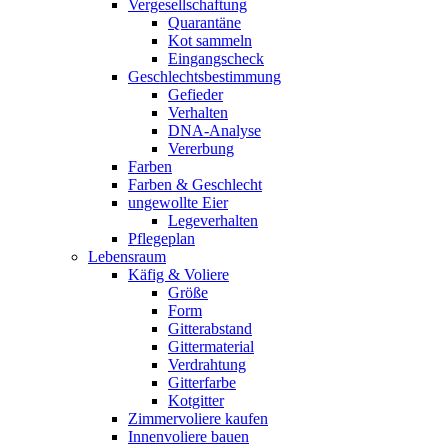
Vergesellschaftung
Quarantäne
Kot sammeln
Eingangscheck
Geschlechtsbestimmung
Gefieder
Verhalten
DNA-Analyse
Vererbung
Farben
Farben & Geschlecht
ungewollte Eier
Legeverhalten
Pflegeplan
Lebensraum
Käfig & Voliere
Größe
Form
Gitterabstand
Gittermaterial
Verdrahtung
Gitterfarbe
Kotgitter
Zimmervoliere kaufen
Innenvoliere bauen