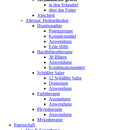
in den Schnabel
über das Futter
Abschied
Alternat. Heilmethoden
Homöopathie
Potenzierung
Komplexmittel
Anwendung
Erste Hilfe
Bachblütentherapie
38 Blüten
Anwendung
Kombinationsmittel
Schüßler Salze
12 Schüßler Salze
Dosierung
Anwendung
Farbtherapie
Ausstattung
Anwendung
Phytotherapie
Anwendung
Mykotherapie
Patenschaft