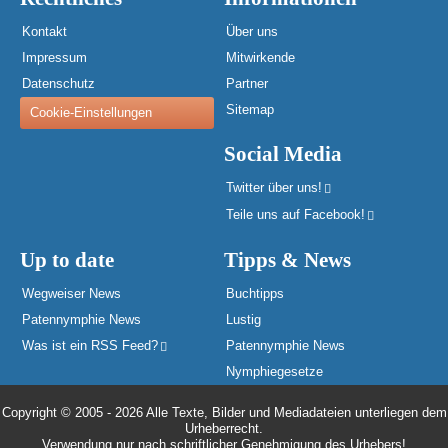
Kontakt
Über uns
Impressum
Mitwirkende
Datenschutz
Partner
Sitemap
Cookie-Einstellungen
Social Media
Twitter über uns!
Teile uns auf Facebook!
Up to date
Tipps & News
Wegweiser News
Buchtipps
Patennymphie News
Lustig
Was ist ein RSS Feed?
Patennymphie News
Nymphiegesetze
Copyright © 2005 - 2026 Alle Texte, Bilder und Mediadateien unterliegen dem
Urheberrecht.
Verwendung nur nach schriftlicher Genehmigung des Urhebers!