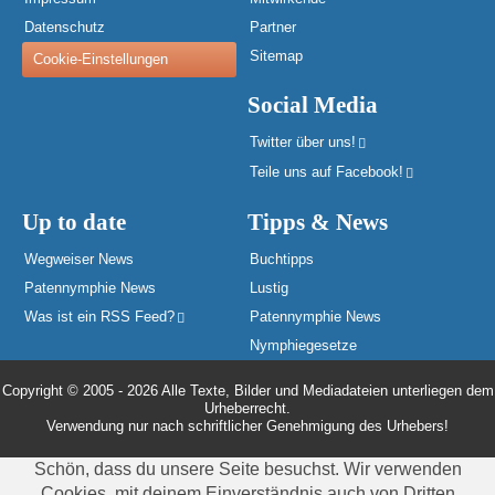
Datenschutz
Partner
Sitemap
Cookie-Einstellungen
Social Media
Twitter über uns!
Teile uns auf Facebook!
Up to date
Tipps & News
Wegweiser News
Buchtipps
Patennymphie News
Lustig
Was ist ein RSS Feed?
Patennymphie News
Nymphiegesetze
Copyright © 2005 - 2026 Alle Texte, Bilder und Mediadateien unterliegen dem
Urheberrecht.
Verwendung nur nach schriftlicher Genehmigung des Urhebers!
Schön, dass du unsere Seite besuchst. Wir verwenden
Cookies, mit deinem Einverständnis auch von Dritten