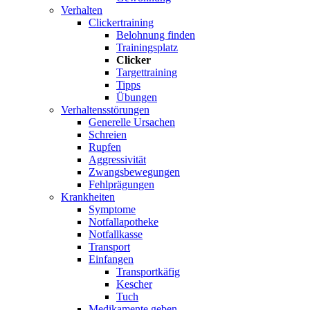
Verhalten
Clickertraining
Belohnung finden
Trainingsplatz
Clicker
Targettraining
Tipps
Übungen
Verhaltensstörungen
Generelle Ursachen
Schreien
Rupfen
Aggressivität
Zwangsbewegungen
Fehlprägungen
Krankheiten
Symptome
Notfallapotheke
Notfallkasse
Transport
Einfangen
Transportkäfig
Kescher
Tuch
Medikamente geben