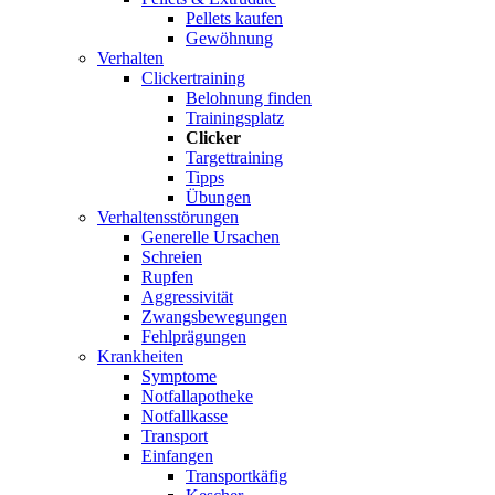
Pellets kaufen
Gewöhnung
Verhalten
Clickertraining
Belohnung finden
Trainingsplatz
Clicker
Targettraining
Tipps
Übungen
Verhaltensstörungen
Generelle Ursachen
Schreien
Rupfen
Aggressivität
Zwangsbewegungen
Fehlprägungen
Krankheiten
Symptome
Notfallapotheke
Notfallkasse
Transport
Einfangen
Transportkäfig