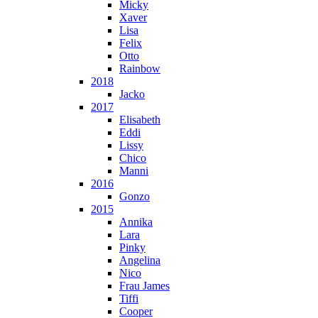
Micky
Xaver
Lisa
Felix
Otto
Rainbow
2018
Jacko
2017
Elisabeth
Eddi
Lissy
Chico
Manni
2016
Gonzo
2015
Annika
Lara
Pinky
Angelina
Nico
Frau James
Tiffi
Cooper