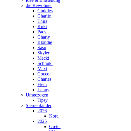
Idee & Entstehung
die Bewohner
Cuddles
Charlie
Thira
Kuki
Pacy
Charly
Blondie
Sasu
Skyler
Mecki
Schnuki
Maxi
Cocco
Charles
Fleur
Lenny
Umgezogen
Tipsy
Sternenkinder
2026
Kora
2025
Gretel