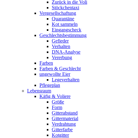
Zurück in die Voli
Stöckchentaxi
Vergesellschaftung
Quarantäne
Kot sammeln
Eingangscheck
Geschlechtsbestimmung
Gefieder
Verhalten
DNA-Analyse
Vererbung
Farben
Farben & Geschlecht
ungewollte Eier
Legeverhalten
Pflegeplan
Lebensraum
Käfig & Voliere
Größe
Form
Gitterabstand
Gittermaterial
Verdrahtung
Gitterfarbe
Kotgitter