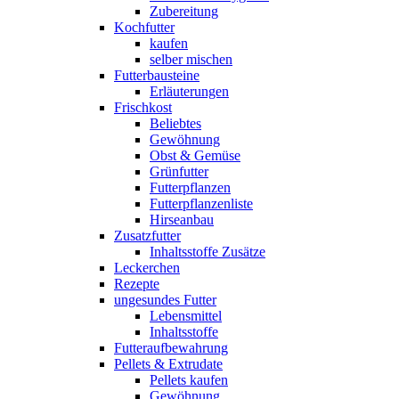
Zubereitung
Kochfutter
kaufen
selber mischen
Futterbausteine
Erläuterungen
Frischkost
Beliebtes
Gewöhnung
Obst & Gemüse
Grünfutter
Futterpflanzen
Futterpflanzenliste
Hirseanbau
Zusatzfutter
Inhaltsstoffe Zusätze
Leckerchen
Rezepte
ungesundes Futter
Lebensmittel
Inhaltsstoffe
Futteraufbewahrung
Pellets & Extrudate
Pellets kaufen
Gewöhnung