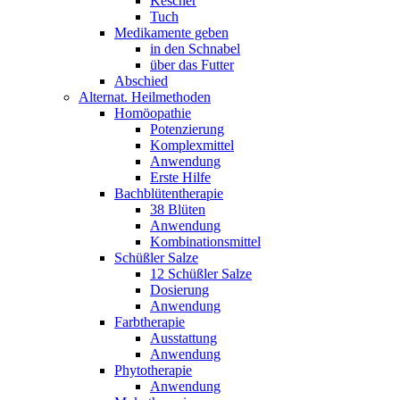
Kescher
Tuch
Medikamente geben
in den Schnabel
über das Futter
Abschied
Alternat. Heilmethoden
Homöopathie
Potenzierung
Komplexmittel
Anwendung
Erste Hilfe
Bachblütentherapie
38 Blüten
Anwendung
Kombinationsmittel
Schüßler Salze
12 Schüßler Salze
Dosierung
Anwendung
Farbtherapie
Ausstattung
Anwendung
Phytotherapie
Anwendung