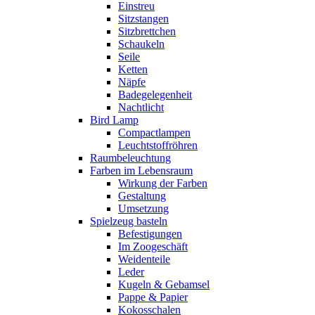
Einstreu
Sitzstangen
Sitzbrettchen
Schaukeln
Seile
Ketten
Näpfe
Badegelegenheit
Nachtlicht
Bird Lamp
Compactlampen
Leuchtstoffröhren
Raumbeleuchtung
Farben im Lebensraum
Wirkung der Farben
Gestaltung
Umsetzung
Spielzeug basteln
Befestigungen
Im Zoogeschäft
Weidenteile
Leder
Kugeln & Gebamsel
Pappe & Papier
Kokosschalen