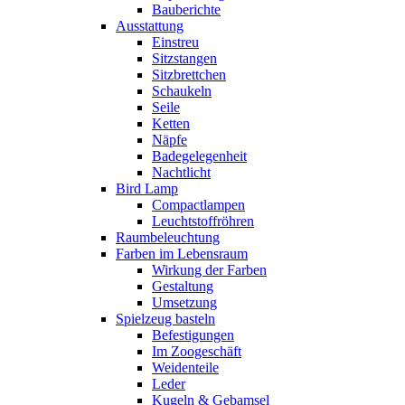
Bauberichte
Ausstattung
Einstreu
Sitzstangen
Sitzbrettchen
Schaukeln
Seile
Ketten
Näpfe
Badegelegenheit
Nachtlicht
Bird Lamp
Compactlampen
Leuchtstoffröhren
Raumbeleuchtung
Farben im Lebensraum
Wirkung der Farben
Gestaltung
Umsetzung
Spielzeug basteln
Befestigungen
Im Zoogeschäft
Weidenteile
Leder
Kugeln & Gebamsel