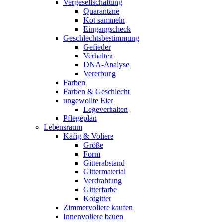
Vergesellschaftung
Quarantäne
Kot sammeln
Eingangscheck
Geschlechtsbestimmung
Gefieder
Verhalten
DNA-Analyse
Vererbung
Farben
Farben & Geschlecht
ungewollte Eier
Legeverhalten
Pflegeplan
Lebensraum
Käfig & Voliere
Größe
Form
Gitterabstand
Gittermaterial
Verdrahtung
Gitterfarbe
Kotgitter
Zimmervoliere kaufen
Innenvoliere bauen