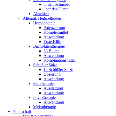
in den Schnabel
über das Futter
Abschied
Alternat. Heilmethoden
Homöopathie
Potenzierung
Komplexmittel
Anwendung
Erste Hilfe
Bachblütentherapie
38 Blüten
Anwendung
Kombinationsmittel
Schüßler Salze
12 Schüßler Salze
Dosierung
Anwendung
Farbtherapie
Ausstattung
Anwendung
Phytotherapie
Anwendung
Mykotherapie
Patenschaft