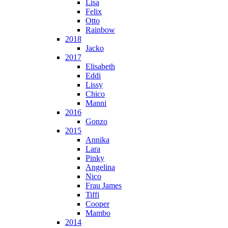
Lisa
Felix
Otto
Rainbow
2018
Jacko
2017
Elisabeth
Eddi
Lissy
Chico
Manni
2016
Gonzo
2015
Annika
Lara
Pinky
Angelina
Nico
Frau James
Tiffi
Cooper
Mambo
2014