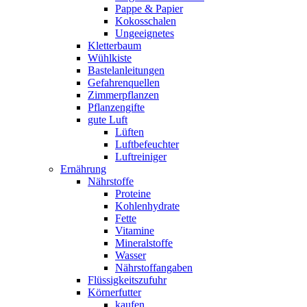
Pappe & Papier
Kokosschalen
Ungeeignetes
Kletterbaum
Wühlkiste
Bastelanleitungen
Gefahrenquellen
Zimmerpflanzen
Pflanzengifte
gute Luft
Lüften
Luftbefeuchter
Luftreiniger
Ernährung
Nährstoffe
Proteine
Kohlenhydrate
Fette
Vitamine
Mineralstoffe
Wasser
Nährstoffangaben
Flüssigkeitszufuhr
Körnerfutter
kaufen