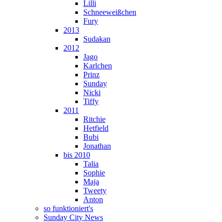
Lilli
Schneeweißchen
Fury
2013
Sudakan
2012
Jago
Karlchen
Prinz
Sunday
Nicki
Tiffy
2011
Ritchie
Hetfield
Bubi
Jonathan
bis 2010
Talia
Sophie
Maja
Tweety
Anton
so funktioniert's
Sunday City News