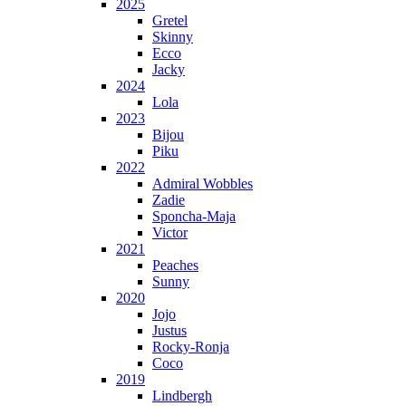
2025
Gretel
Skinny
Ecco
Jacky
2024
Lola
2023
Bijou
Piku
2022
Admiral Wobbles
Zadie
Sponcha-Maja
Victor
2021
Peaches
Sunny
2020
Jojo
Justus
Rocky-Ronja
Coco
2019
Lindbergh