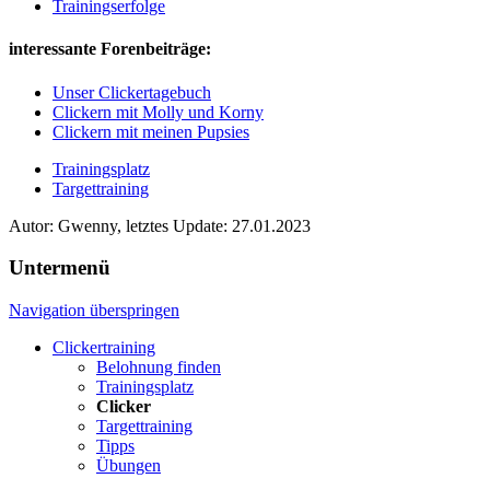
Trainingserfolge
interessante Forenbeiträge:
Unser Clickertagebuch
Clickern mit Molly und Korny
Clickern mit meinen Pupsies
Trainingsplatz
Targettraining
Autor: Gwenny, letztes Update: 27.01.2023
Untermenü
Navigation überspringen
Clickertraining
Belohnung finden
Trainingsplatz
Clicker
Targettraining
Tipps
Übungen