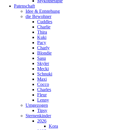
Mykotherapie
Patenschaft
Idee & Entstehung
die Bewohner
Cuddles
Charlie
Thira
Kuki
Pacy
Charly
Blondie
Sasu
Skyler
Mecki
Schnuki
Maxi
Cocco
Charles
Fleur
Lenny
Umgezogen
Tipsy
Sternenkinder
2026
Kora