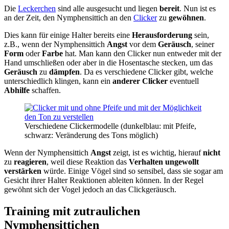
Die
Leckerchen
sind alle ausgesucht und liegen
bereit
. Nun ist es
an der Zeit, den Nymphensittich an den
Clicker
zu
gewöhnen
.
Dies kann für einige Halter bereits eine
Herausforderung
sein,
z.B., wenn der Nymphensittich
Angst
vor dem
Geräusch
, seiner
Form
oder
Farbe
hat. Man kann den Clicker nun entweder mit der
Hand umschließen oder aber in die Hosentasche stecken, um das
Geräusch
zu
dämpfen
. Da es verschiedene Clicker gibt, welche
unterschiedlich klingen, kann ein
anderer Clicker
eventuell
Abhilfe
schaffen.
Verschiedene Clickermodelle (dunkelblau: mit Pfeife,
schwarz: Veränderung des Tons möglich)
Wenn der Nymphensittich
Angst
zeigt, ist es wichtig, hierauf
nicht
zu
reagieren
, weil diese Reaktion das
Verhalten ungewollt
verstärken
würde. Einige Vögel sind so sensibel, dass sie sogar am
Gesicht ihrer Halter Reaktionen ableiten können. In der Regel
gewöhnt sich der Vogel jedoch an das Clickgeräusch.
Training mit zutraulichen
Nymphensittichen