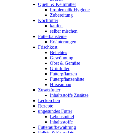
Quell- & Keimfutter
Problematik Hygiene
Zubereitung
Kochfutter
kaufen
selber mischen
Futterbausteine
Erläuterungen
Frischkost
Beliebtes
Gewöhnung
Obst & Gemüse
Grünfutter
Futterpflanzen
Futterpflanzenliste
Hirseanbau
Zusatzfutter
Inhaltsstoffe Zusätze
Leckerchen
Rezepte
ungesundes Futter
Lebensmittel
Inhaltsstoffe
Futteraufbewahrung
Pellets & Extrudate