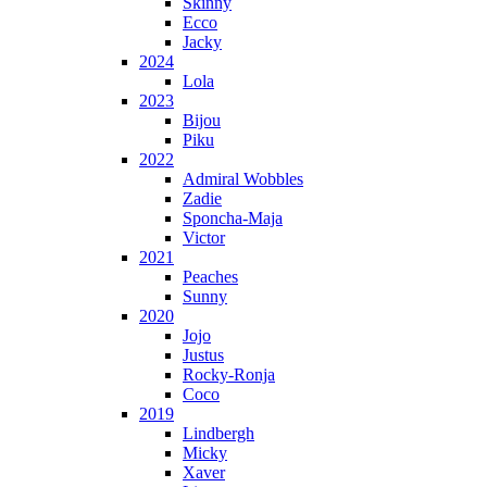
Skinny
Ecco
Jacky
2024
Lola
2023
Bijou
Piku
2022
Admiral Wobbles
Zadie
Sponcha-Maja
Victor
2021
Peaches
Sunny
2020
Jojo
Justus
Rocky-Ronja
Coco
2019
Lindbergh
Micky
Xaver