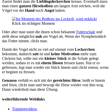
Zuerst findet man die
Lieblingsleckerchen
heraus. Eventuell muss
man einen
ganzen
Hirsekolben
am langen Arm reichen, weil die
Vögel vor der
Hand
noch
Angst
haben.
Klick im richtigen Moment
Oder aber man nutzt die ihnen schon bekannte
Futterschale
und
stellt diese möglichst
nah
am Vogel ab. Wenn der Nymphensittich
das Futter nimmt, clickt man.
Damit der Vogel nicht zu viel auf einmal vom
Leckerchen
bekommt, dadurch
satt
ist und
keine Motivation
mehr zum
Clickern hat, sollte nur ein
kleines Stück
in die Schale gelegt
werden, sodass er es mit
einem Bissen
fressen kann. Hat er es
gefressen, legt man wieder ein Stück hinein und clickt erneut, wenn
er beginnt zu fressen.
Genauso
verhält es sich mit der
gereichten Hirse
, beißt er hinein
und frisst, clickt man und bewegt die Hirse wieder von ihm weg.
Dann wiederholt man diese Übung.
weiterführende Weblinks
Trainingsvideos