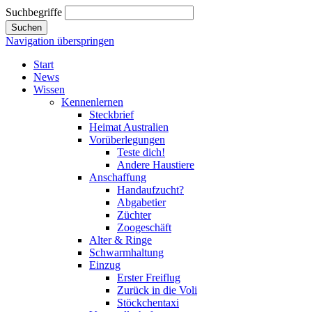
Suchbegriffe
Suchen
Navigation überspringen
Start
News
Wissen
Kennenlernen
Steckbrief
Heimat Australien
Vorüberlegungen
Teste dich!
Andere Haustiere
Anschaffung
Handaufzucht?
Abgabetier
Züchter
Zoogeschäft
Alter & Ringe
Schwarmhaltung
Einzug
Erster Freiflug
Zurück in die Voli
Stöckchentaxi