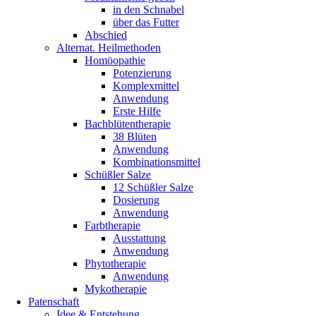
in den Schnabel
über das Futter
Abschied
Alternat. Heilmethoden
Homöopathie
Potenzierung
Komplexmittel
Anwendung
Erste Hilfe
Bachblütentherapie
38 Blüten
Anwendung
Kombinationsmittel
Schüßler Salze
12 Schüßler Salze
Dosierung
Anwendung
Farbtherapie
Ausstattung
Anwendung
Phytotherapie
Anwendung
Mykotherapie
Patenschaft
Idee & Entstehung