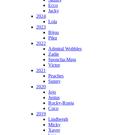
Ecco
Jacky
2024
Lola
2023
Bijou
Piku
2022
Admiral Wobbles
Zadie
Sponcha-Maja
Victor
2021
Peaches
Sunny
2020
Jojo
Justus
Rocky-Ronja
Coco
2019
Lindbergh
Micky
Xaver