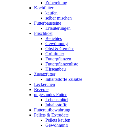
Zubereitung
Kochfutter
kaufen
selber mischen
Futterbausteine
Erläuterungen
Frischkost
Beliebtes
Gewöhnung
Obst & Gemüse
Grünfutter
Futterpflanzen
Futterpflanzenliste
Hirseanbau
Zusatzfutter
Inhaltsstoffe Zusätze
Leckerchen
Rezepte
ungesundes Futter
Lebensmittel
Inhaltsstoffe
Futteraufbewahrung
Pellets & Extrudate
Pellets kaufen
Gewöhnung