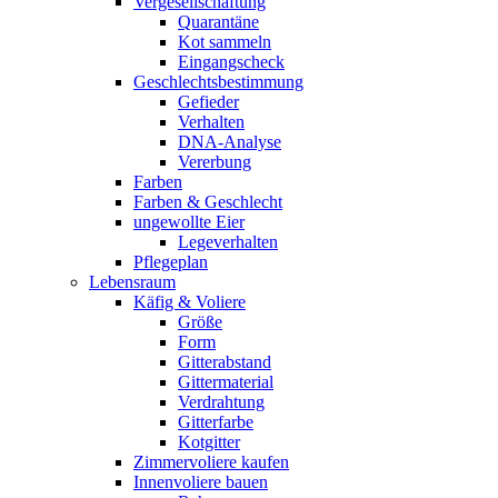
Vergesellschaftung
Quarantäne
Kot sammeln
Eingangscheck
Geschlechtsbestimmung
Gefieder
Verhalten
DNA-Analyse
Vererbung
Farben
Farben & Geschlecht
ungewollte Eier
Legeverhalten
Pflegeplan
Lebensraum
Käfig & Voliere
Größe
Form
Gitterabstand
Gittermaterial
Verdrahtung
Gitterfarbe
Kotgitter
Zimmervoliere kaufen
Innenvoliere bauen