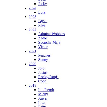
Jacky
2024
Lola
2023
Bijou
Piku
2022
Admiral Wobbles
Zadie
Sponcha-Maja
Victor
2021
Peaches
Sunny
2020
Jojo
Justus
Rocky-Ronja
Coco
2019
Lindbergh
Micky
Xaver
Lisa
Felix