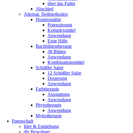
über das Futter
Abschied
Alternat. Heilmethoden
Homöopathie
Potenzierung
Komplexmittel
Anwendung
Erste Hilfe
Bachblütentherapie
38 Blüten
Anwendung
Kombinationsmittel
Schüßler Salze
12 Schüßler Salze
Dosierung
Anwendung
Farbtherapie
Ausstattung
Anwendung
Phytotherapie
Anwendung
Mykotherapie
Patenschaft
Idee & Entstehung
die Bewohner