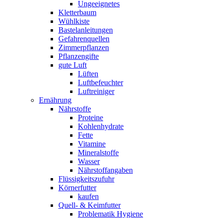
Ungeeignetes
Kletterbaum
Wühlkiste
Bastelanleitungen
Gefahrenquellen
Zimmerpflanzen
Pflanzengifte
gute Luft
Lüften
Luftbefeuchter
Luftreiniger
Ernährung
Nährstoffe
Proteine
Kohlenhydrate
Fette
Vitamine
Mineralstoffe
Wasser
Nährstoffangaben
Flüssigkeitszufuhr
Körnerfutter
kaufen
Quell- & Keimfutter
Problematik Hygiene