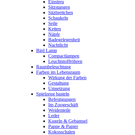
Einstreu
Sitzstangen
Sitzbrettchen
Schaukeln
Seile
Ketten
Näpfe
Badegelegenheit
Nachtlicht
Bird Lamp
Compactlampen
Leuchtstoffröhren
Raumbeleuchtung
Farben im Lebensraum
Wirkung der Farben
Gestaltung
Umsetzung
Spielzeug basteln
Befestigungen
Im Zoogeschäft
Weidenteile
Leder
Kugeln & Gebamsel
Pappe & Papier
Kokosschalen