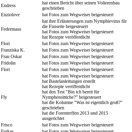
hat einen Bericht über seinen Volierenbau
Endress
geschrieben
Enziolove
hat Fotos zum Wegweiser beigesteuert
hat ihre Erläuterungen zum Nymphievirus für
die Funseite beigesteuert
Federmaus
hat Fotos zum Wegweiser beigesteuert
hat Rezepte veröffentlicht
Flori
hat Fotos zum Wegweiser beigesteuert
Franziska K.
hat Fotos zum Wegweiser beigesteuert
Frau Oskar
hat Fotos zum Wegweiser beigesteuert
Fridolin
hat Fotos zum Wegweiser beigesteuert
Flori
hat Fotos zum Wegweiser beigesteuert
hat Fotos zum Wegweiser beigesteuert
hat Bastelanleitungen erstellt
hat Rezepte veröffentlicht
hat den Test "Bin ich bereit für
Fly
Nymphensittiche?" beigesteuert
hat die Kolumne "Was ist eigentlich groß?"
geschrieben
hat die Forentreffen 2013 und 2015
ausgerichtet
Frisco
hat Fotos zum Wegweiser beigesteuert
Furkas
hat Fotos zum Wegweiser beigesteuert