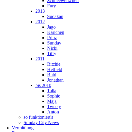
Schneeweißchen
Fury
2013
Sudakan
2012
Jago
Karlchen
Prinz
Sunday
Nicki
Tiffy
2011
Ritchie
Hetfield
Bubi
Jonathan
bis 2010
Talia
Sophie
Maja
Tweety
Anton
so funktioniert's
Sunday City News
Vermittlung