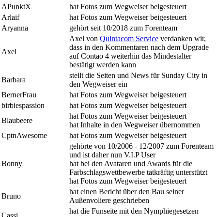
APunktX
hat Fotos zum Wegweiser beigesteuert
Arlaif
hat Fotos zum Wegweiser beigesteuert
Aryanna
gehört seit 10/2018 zum Forenteam
Axel von
Quintacom Service
verdanken wir,
dass in den Kommentaren nach dem Upgrade
Axel
auf Contao 4 weiterhin das Mindestalter
bestätigt werden kann
stellt die Seiten und News für Sunday City in
Barbara
den Wegweiser ein
BernerFrau
hat Fotos zum Wegweiser beigesteuert
birbiespassion
hat Fotos zum Wegweiser beigesteuert
hat Fotos zum Wegweiser beigesteuert
Blaubeere
hat Inhalte in den Wegweiser übernommen
CptnAwesome
hat Fotos zum Wegweiser beigesteuert
gehörte von 10/2006 - 12/2007 zum Forenteam
und ist daher nun V.I.P User
Bonny
hat bei den Avataren und Awards für die
Farbschlagswettbewerbe tatkräftig unterstützt
hat Fotos zum Wegweiser beigesteuert
hat einen Bericht über den Bau seiner
Bruno
Außenvoliere geschrieben
hat die Funseite mit den Nymphiegesetzen
Cassi