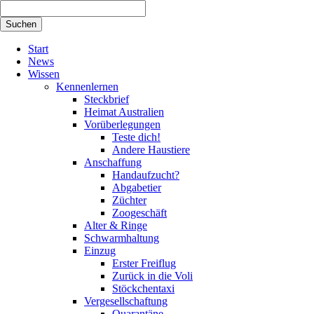
Suchbegriffe
Suchen
Navigation
Start
überspringen
News
Wissen
Kennenlernen
Steckbrief
Heimat Australien
Vorüberlegungen
Teste dich!
Andere Haustiere
Anschaffung
Handaufzucht?
Abgabetier
Züchter
Zoogeschäft
Alter & Ringe
Schwarmhaltung
Einzug
Erster Freiflug
Zurück in die Voli
Stöckchentaxi
Vergesellschaftung
Quarantäne