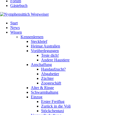
Forum
Gästebuch
Navigation
Start
überspringen
News
Wissen
Kennenlernen
Steckbrief
Heimat Australien
Vorüberlegungen
Teste dich!
Andere Haustiere
Anschaffung
Handaufzucht?
Abgabetier
Züchter
Zoogeschäft
Alter & Ringe
Schwarmhaltung
Einzug
Erster Freiflug
Zurück in die Voli
Stöckchentaxi