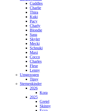
Cuddles
Charlie
Thira
Kuki
Pacy
Charly
Blondie
Sasu
Skyler
Mecki
Schnuki
Maxi
Cocco
Charles
Fleur
Lenny
Umgezogen
Tipsy
Sternenkinder
2026
Kora
2025
Gretel
Skinny
Ecco