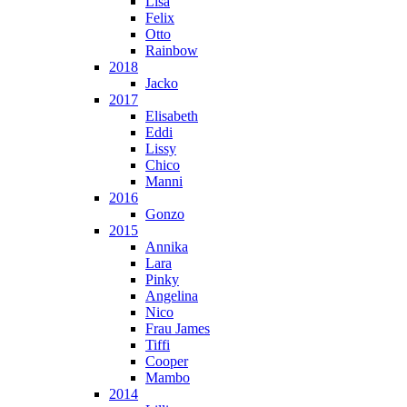
Lisa
Felix
Otto
Rainbow
2018
Jacko
2017
Elisabeth
Eddi
Lissy
Chico
Manni
2016
Gonzo
2015
Annika
Lara
Pinky
Angelina
Nico
Frau James
Tiffi
Cooper
Mambo
2014