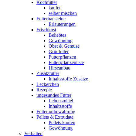
Kochfutter
kaufen
selber mischen
Futterbausteine
Erläuterungen
Frischkost
Beliebtes
Gewöhnung
Obst & Gemüse
Grünfutter
Futterpflanzen
Futterpflanzenliste
Hirseanbau
Zusatzfutter
Inhaltsstoffe Zusätze
Leckerchen
Rezepte
ungesundes Futter
Lebensmittel
Inhaltsstoffe
Futteraufbewahrung
Pellets & Extrudate
Pellets kaufen
Gewöhnung
Verhalten