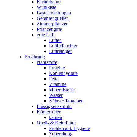
Kletterbaum
Wühlkiste
Bastelanleitungen
Gefahrenquellen
Zimmerpflanzen
Pflanzengifte
gute Luft
Lüften
Luftbefeuchter
Luftreiniger
Ernährung
Nährstoffe
Proteine
Kohlenhydrate
Fette
Vitamine
Mineralstoffe
Wasser
Nährstoffangaben
Flüssigkeitszufuhr
Körnerfutter
kaufen
Quell- & Keimfutter
Problematik Hygiene
Zubereitung