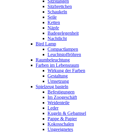
Sitzstangen
Sitzbrettchen
Schaukeln
Seile
Ketten
Näpfe
Badegelegenheit
Nachtlicht
Bird Lamp
Compactlampen
Leuchtstoffröhren
Raumbeleuchtung
Farben im Lebensraum
Wirkung der Farben
Gestaltung
Umsetzung
Spielzeug basteln
Befestigungen
Im Zoogeschäft
Weidenteile
Leder
Kugeln & Gebamsel
Pappe & Papier
Kokosschalen
Ungeeignetes