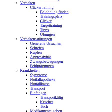
Verhalten
Clickertraining
Belohnung finden
Trainingsplatz
Clicker
Targettraining
Tipps
Übungen
Verhaltensstörungen
Generelle Ursachen
Schreien
Rupfen
Aggressivität
Zwangsbewegungen
Fehlprägungen
Krankheiten
Symptome
Notfallapotheke
Notfallkasse
Transport
Einfangen
Transportkäfig
Kescher
Tuch
Medikamente geben