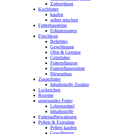
Zubereitung
Kochfutter
kaufen
selber mischen
Futterbausteine
Erläuterungen
Frischkost
Beliebtes
Gewöhnung
Obst & Gemüse
Grünfutter
Futterpflanzen
Futterpflanzenliste
Hirseanbau
Zusatzfutter
Inhaltsstoffe Zusätze
Leckerchen
Rezepte
ungesundes Futter
Lebensmittel
Inhaltsstoffe
Futteraufbewahrung
Pellets & Extrudate
Pellets kaufen
Gewöhnung