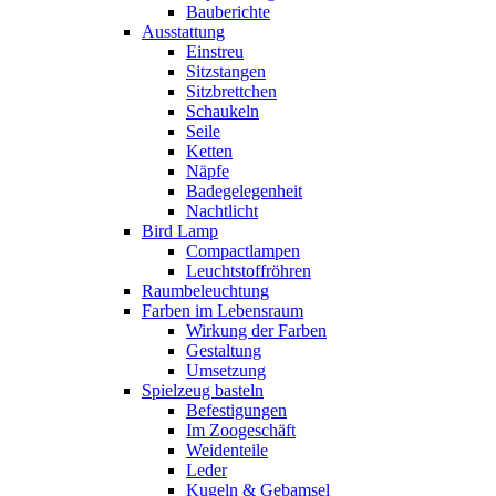
Bauberichte
Ausstattung
Einstreu
Sitzstangen
Sitzbrettchen
Schaukeln
Seile
Ketten
Näpfe
Badegelegenheit
Nachtlicht
Bird Lamp
Compactlampen
Leuchtstoffröhren
Raumbeleuchtung
Farben im Lebensraum
Wirkung der Farben
Gestaltung
Umsetzung
Spielzeug basteln
Befestigungen
Im Zoogeschäft
Weidenteile
Leder
Kugeln & Gebamsel