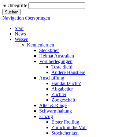
Suchbegriffe
Suchen
Navigation überspringen
Start
News
Wissen
Kennenlernen
Steckbrief
Heimat Australien
Vorüberlegungen
Teste dich!
Andere Haustiere
Anschaffung
Handaufzucht?
Abgabetier
Züchter
Zoogeschäft
Alter & Ringe
Schwarmhaltung
Einzug
Erster Freiflug
Zurück in die Voli
Stöckchentaxi