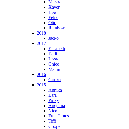
Micky
Xaver
Lisa
Felix
Otto
Rainbow
2018
Jacko
2017
Elisabeth
Eddi
Lissy
Chico
Manni
2016
Gonzo
2015
Annika
Lara
Pinky
Angelina
Nico
Frau James
Tiffi
Cooper