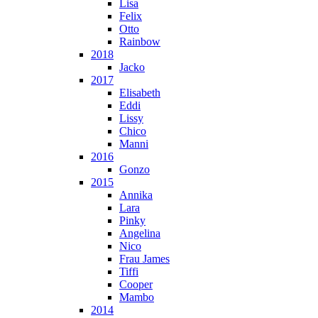
Lisa
Felix
Otto
Rainbow
2018
Jacko
2017
Elisabeth
Eddi
Lissy
Chico
Manni
2016
Gonzo
2015
Annika
Lara
Pinky
Angelina
Nico
Frau James
Tiffi
Cooper
Mambo
2014