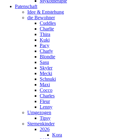
Mykotherapie
Patenschaft
Idee & Entstehung
die Bewohner
Cuddles
Charlie
Thira
Kuki
Pacy
Charly
Blondie
Sasu
Skyler
Mecki
Schnuki
Maxi
Cocco
Charles
Fleur
Lenny
Umgezogen
Tipsy
Sternenkinder
2026
Kora