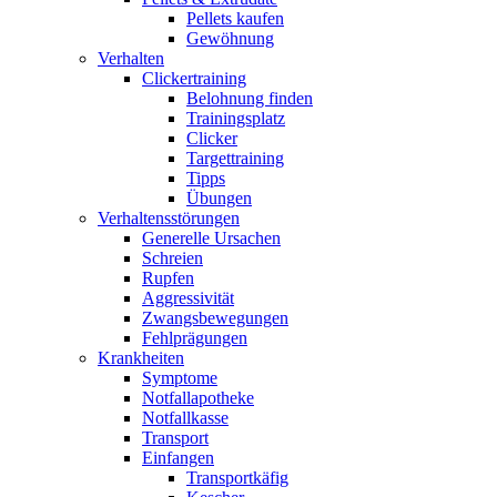
Pellets kaufen
Gewöhnung
Verhalten
Clickertraining
Belohnung finden
Trainingsplatz
Clicker
Targettraining
Tipps
Übungen
Verhaltensstörungen
Generelle Ursachen
Schreien
Rupfen
Aggressivität
Zwangsbewegungen
Fehlprägungen
Krankheiten
Symptome
Notfallapotheke
Notfallkasse
Transport
Einfangen
Transportkäfig