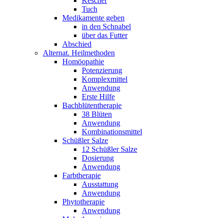
Kescher
Tuch
Medikamente geben
in den Schnabel
über das Futter
Abschied
Alternat. Heilmethoden
Homöopathie
Potenzierung
Komplexmittel
Anwendung
Erste Hilfe
Bachblütentherapie
38 Blüten
Anwendung
Kombinationsmittel
Schüßler Salze
12 Schüßler Salze
Dosierung
Anwendung
Farbtherapie
Ausstattung
Anwendung
Phytotherapie
Anwendung