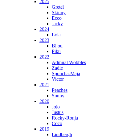
2025
Gretel
Skinny
Ecco
Jacky
2024
Lola
2023
Bijou
Piku
2022
Admiral Wobbles
Zadie
Sponcha-Maja
Victor
2021
Peaches
Sunny
2020
Jojo
Justus
Rocky-Ronja
Coco
2019
Lindbergh