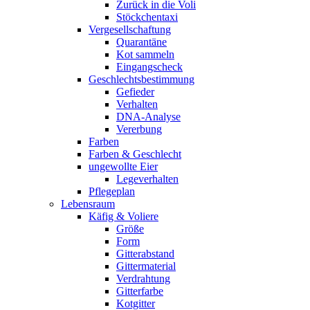
Zurück in die Voli
Stöckchentaxi
Vergesellschaftung
Quarantäne
Kot sammeln
Eingangscheck
Geschlechtsbestimmung
Gefieder
Verhalten
DNA-Analyse
Vererbung
Farben
Farben & Geschlecht
ungewollte Eier
Legeverhalten
Pflegeplan
Lebensraum
Käfig & Voliere
Größe
Form
Gitterabstand
Gittermaterial
Verdrahtung
Gitterfarbe
Kotgitter