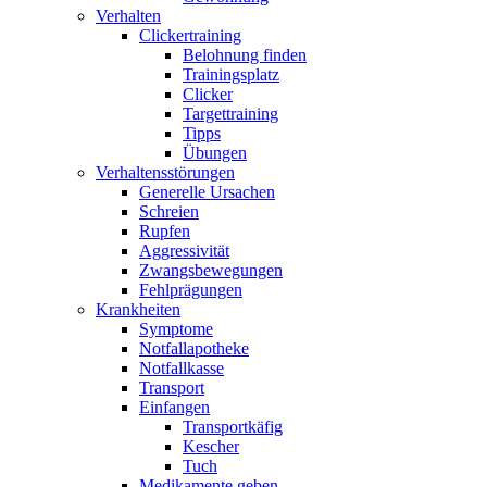
Verhalten
Clickertraining
Belohnung finden
Trainingsplatz
Clicker
Targettraining
Tipps
Übungen
Verhaltensstörungen
Generelle Ursachen
Schreien
Rupfen
Aggressivität
Zwangsbewegungen
Fehlprägungen
Krankheiten
Symptome
Notfallapotheke
Notfallkasse
Transport
Einfangen
Transportkäfig
Kescher
Tuch
Medikamente geben