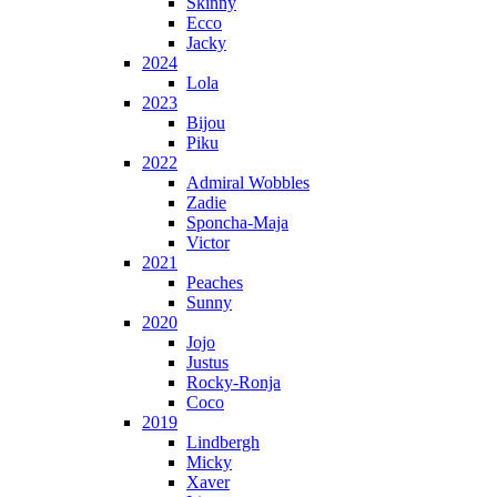
Skinny
Ecco
Jacky
2024
Lola
2023
Bijou
Piku
2022
Admiral Wobbles
Zadie
Sponcha-Maja
Victor
2021
Peaches
Sunny
2020
Jojo
Justus
Rocky-Ronja
Coco
2019
Lindbergh
Micky
Xaver