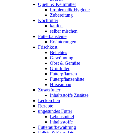
Quell- & Keimfutter
Problematik Hygiene
Zubereitung
Kochfutter
kaufen
selber mischen
Futterbausteine
Erläuterungen
Frischkost
Beliebtes
Gewöhnung
Obst & Gemüse
Grünfutter
Futterpflanzen
Futterpflanzenliste
Hirseanbau
Zusatzfutter
Inhaltsstoffe Zusätze
Leckerchen
Rezepte
ungesundes Futter
Lebensmittel
Inhaltsstoffe
Futteraufbewahrung
Pellets & Extrudate