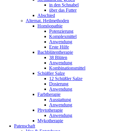
in den Schnabel
über das Futter
Abschied
Alternat. Heilmethoden
Homöopathie
Potenzierung
Komplexmittel
Anwendung
Erste Hilfe
Bachblütentherapie
38 Blüten
Anwendung
Kombinationsmittel
Schüßler Salze
12 Schüßler Salze
Dosierung
Anwendung
Farbtherapie
Ausstattung
Anwendung
Phytotherapie
Anwendung
Mykotherapie
Patenschaft