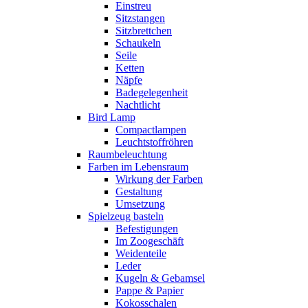
Einstreu
Sitzstangen
Sitzbrettchen
Schaukeln
Seile
Ketten
Näpfe
Badegelegenheit
Nachtlicht
Bird Lamp
Compactlampen
Leuchtstoffröhren
Raumbeleuchtung
Farben im Lebensraum
Wirkung der Farben
Gestaltung
Umsetzung
Spielzeug basteln
Befestigungen
Im Zoogeschäft
Weidenteile
Leder
Kugeln & Gebamsel
Pappe & Papier
Kokosschalen