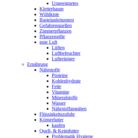
Ungeeignetes
Kletterbaum
Wühlkiste
Bastelanleitungen
Gefahrenquellen
Zimmerpflanzen
Pflanzengifte
gute Luft
Lüften
Luftbefeuchter
Luftreiniger
Ernährung
Nährstoffe
Proteine
Kohlenhydrate
Fette
Vitamine
Mineralstoffe
Wasser
Nährstoffangaben
Flüssigkeitszufuhr
Körnerfutter
kaufen
Quell- & Keimfutter
Problematik Hygiene