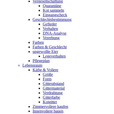
Vergesellschaftung
Quarantäne
Kot sammeln
Eingangscheck
Geschlechtsbestimmung
Gefieder
Verhalten
DNA-Analyse
Vererbung
Farben
Farben & Geschlecht
ungewollte Eier
Legeverhalten
Pflegeplan
Lebensraum
Käfig & Voliere
Größe
Form
Gitterabstand
Gittermaterial
Verdrahtung
Gitterfarbe
Kotgitter
Zimmervoliere kaufen
Innenvoliere bauen