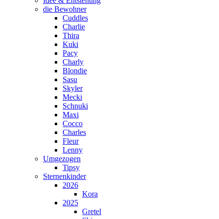
Idee & Entstehung
die Bewohner
Cuddles
Charlie
Thira
Kuki
Pacy
Charly
Blondie
Sasu
Skyler
Mecki
Schnuki
Maxi
Cocco
Charles
Fleur
Lenny
Umgezogen
Tipsy
Sternenkinder
2026
Kora
2025
Gretel