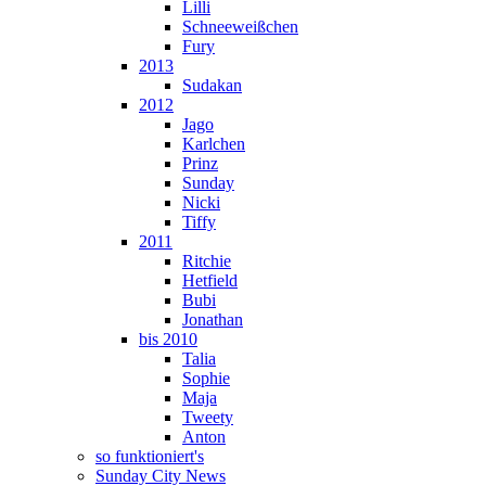
Lilli
Schneeweißchen
Fury
2013
Sudakan
2012
Jago
Karlchen
Prinz
Sunday
Nicki
Tiffy
2011
Ritchie
Hetfield
Bubi
Jonathan
bis 2010
Talia
Sophie
Maja
Tweety
Anton
so funktioniert's
Sunday City News