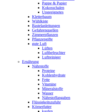
Pappe & Papier
Kokosschalen
Ungeeignetes
Kletterbaum
Wühlkiste
Bastelanleitungen
Gefahrenquellen
Zimmerpflanzen
Pflanzengifte
gute Luft
Lüften
Luftbefeuchter
Luftreiniger
Ernährung
Nährstoffe
Proteine
Kohlenhydrate
Fette
Vitamine
Mineralstoffe
Wasser
Nährstoffangaben
Flüssigkeitszufuhr
Körnerfutter
kaufen