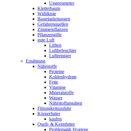
Ungeeignetes
Kletterbaum
Wühlkiste
Bastelanleitungen
Gefahrenquellen
Zimmerpflanzen
Pflanzengifte
gute Luft
Lüften
Luftbefeuchter
Luftreiniger
Ernährung
Nährstoffe
Proteine
Kohlenhydrate
Fette
Vitamine
Mineralstoffe
Wasser
Nährstoffangaben
Flüssigkeitszufuhr
Körnerfutter
kaufen
Quell- & Keimfutter
Problematik Hygiene