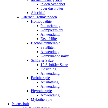
in den Schnabel
über das Futter
Abschied
Alternat. Heilmethoden
Homöopathie
Potenzierung
Komplexmittel
Anwendung
Erste Hilfe
Bachblütentherapie
38 Blüten
Anwendung
Kombinationsmittel
Schüßler Salze
12 Schüßler Salze
Dosierung
Anwendung
Farbtherapie
Ausstattung
Anwendung
Phytotherapie
Anwendung
Mykotherapie
Patenschaft