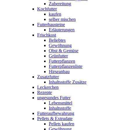
Zubereitung
Kochfutter
kaufen
selber mischen
Futterbausteine
Erläuterungen
Frischkost
Beliebtes
Gewöhnung
Obst & Gemüse
Grünfutter
Futterpflanzen
Futterpflanzenliste
Hirseanbau
Zusatzfutter
Inhaltsstoffe Zusätze
Leckerchen
Rezepte
ungesundes Futter
Lebensmittel
Inhaltsstoffe
Futteraufbewahrung
Pellets & Extrudate
Pellets kaufen
Gewöhnung