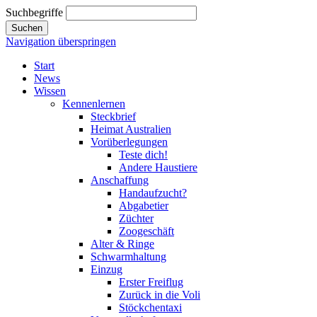
Suchbegriffe
Suchen
Navigation überspringen
Start
News
Wissen
Kennenlernen
Steckbrief
Heimat Australien
Vorüberlegungen
Teste dich!
Andere Haustiere
Anschaffung
Handaufzucht?
Abgabetier
Züchter
Zoogeschäft
Alter & Ringe
Schwarmhaltung
Einzug
Erster Freiflug
Zurück in die Voli
Stöckchentaxi