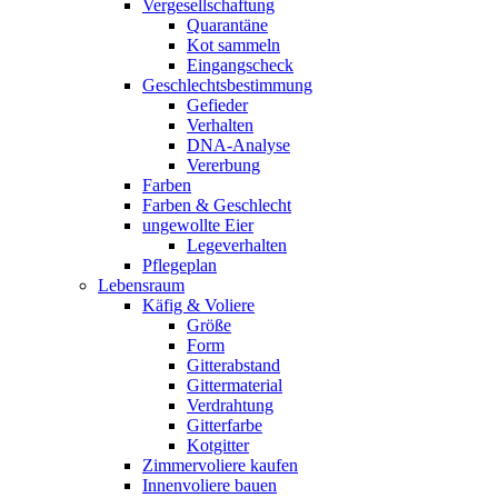
Vergesellschaftung
Quarantäne
Kot sammeln
Eingangscheck
Geschlechtsbestimmung
Gefieder
Verhalten
DNA-Analyse
Vererbung
Farben
Farben & Geschlecht
ungewollte Eier
Legeverhalten
Pflegeplan
Lebensraum
Käfig & Voliere
Größe
Form
Gitterabstand
Gittermaterial
Verdrahtung
Gitterfarbe
Kotgitter
Zimmervoliere kaufen
Innenvoliere bauen