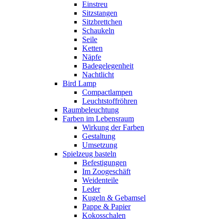
Einstreu
Sitzstangen
Sitzbrettchen
Schaukeln
Seile
Ketten
Näpfe
Badegelegenheit
Nachtlicht
Bird Lamp
Compactlampen
Leuchtstoffröhren
Raumbeleuchtung
Farben im Lebensraum
Wirkung der Farben
Gestaltung
Umsetzung
Spielzeug basteln
Befestigungen
Im Zoogeschäft
Weidenteile
Leder
Kugeln & Gebamsel
Pappe & Papier
Kokosschalen