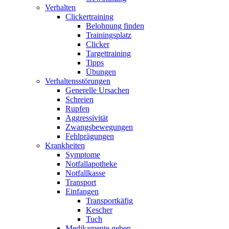
Verhalten
Clickertraining
Belohnung finden
Trainingsplatz
Clicker
Targettraining
Tipps
Übungen
Verhaltensstörungen
Generelle Ursachen
Schreien
Rupfen
Aggressivität
Zwangsbewegungen
Fehlprägungen
Krankheiten
Symptome
Notfallapotheke
Notfallkasse
Transport
Einfangen
Transportkäfig
Kescher
Tuch
Medikamente geben