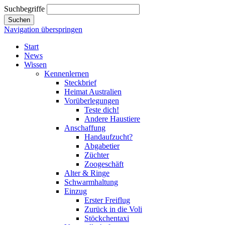
Suchbegriffe
Suchen
Navigation überspringen
Start
News
Wissen
Kennenlernen
Steckbrief
Heimat Australien
Vorüberlegungen
Teste dich!
Andere Haustiere
Anschaffung
Handaufzucht?
Abgabetier
Züchter
Zoogeschäft
Alter & Ringe
Schwarmhaltung
Einzug
Erster Freiflug
Zurück in die Voli
Stöckchentaxi