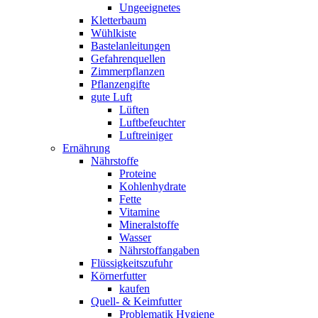
Ungeeignetes
Kletterbaum
Wühlkiste
Bastelanleitungen
Gefahrenquellen
Zimmerpflanzen
Pflanzengifte
gute Luft
Lüften
Luftbefeuchter
Luftreiniger
Ernährung
Nährstoffe
Proteine
Kohlenhydrate
Fette
Vitamine
Mineralstoffe
Wasser
Nährstoffangaben
Flüssigkeitszufuhr
Körnerfutter
kaufen
Quell- & Keimfutter
Problematik Hygiene