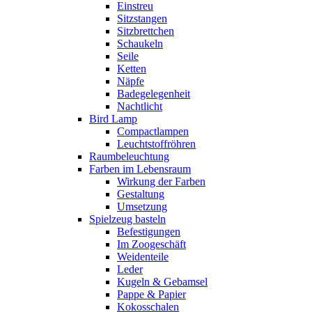
Einstreu
Sitzstangen
Sitzbrettchen
Schaukeln
Seile
Ketten
Näpfe
Badegelegenheit
Nachtlicht
Bird Lamp
Compactlampen
Leuchtstoffröhren
Raumbeleuchtung
Farben im Lebensraum
Wirkung der Farben
Gestaltung
Umsetzung
Spielzeug basteln
Befestigungen
Im Zoogeschäft
Weidenteile
Leder
Kugeln & Gebamsel
Pappe & Papier
Kokosschalen