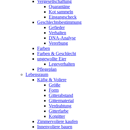
Vergesellschaftung
Quarantäne
Kot sammeln
Eingangscheck
Geschlechtsbestimmung
Gefieder
Verhalten
DNA-Analyse
Vererbung
Farben
Farben & Geschlecht
ungewollte Eier
Legeverhalten
Pflegeplan
Lebensraum
Käfig & Voliere
Größe
Form
Gitterabstand
Gittermaterial
Verdrahtung
Gitterfarbe
Kotgitter
Zimmervoliere kaufen
Innenvoliere bauen