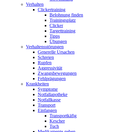
Verhalten
Clickertraining
Belohnung finden
Trainingsplatz
Clicker
Targettraining
Tipps
Übungen
Verhaltensstörungen
Generelle Ursachen
Schreien
Rupfen
Aggressivität
Zwangsbewegungen
Fehlprägungen
Krankheiten
Symptome
Notfallapotheke
Notfallkasse
Transport
Einfangen
Transportkäfig
Kescher
Tuch
Medikamente geben