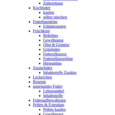
Zubereitung
Kochfutter
kaufen
selber mischen
Futterbausteine
Erläuterungen
Frischkost
Beliebtes
Gewöhnung
Obst & Gemüse
Grünfutter
Futterpflanzen
Futterpflanzenliste
Hirseanbau
Zusatzfutter
Inhaltsstoffe Zusätze
Leckerchen
Rezepte
ungesundes Futter
Lebensmittel
Inhaltsstoffe
Futteraufbewahrung
Pellets & Extrudate
Pellets kaufen
Gewöhnung