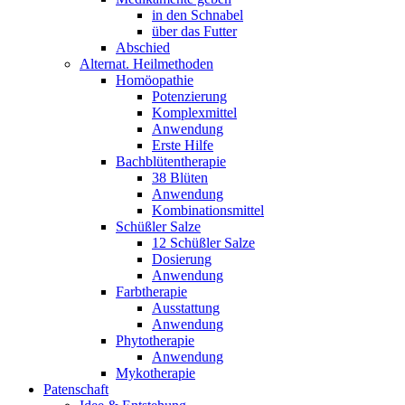
in den Schnabel
über das Futter
Abschied
Alternat. Heilmethoden
Homöopathie
Potenzierung
Komplexmittel
Anwendung
Erste Hilfe
Bachblütentherapie
38 Blüten
Anwendung
Kombinationsmittel
Schüßler Salze
12 Schüßler Salze
Dosierung
Anwendung
Farbtherapie
Ausstattung
Anwendung
Phytotherapie
Anwendung
Mykotherapie
Patenschaft