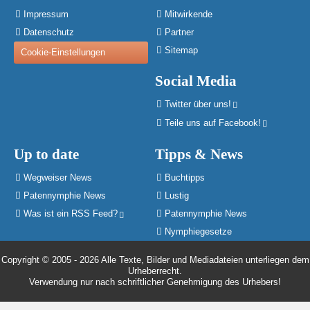
Impressum
Mitwirkende
Datenschutz
Partner
Sitemap
Cookie-Einstellungen
Social Media
Twitter über uns!
Teile uns auf Facebook!
Up to date
Tipps & News
Wegweiser News
Buchtipps
Patennymphie News
Lustig
Was ist ein RSS Feed?
Patennymphie News
Nymphiegesetze
Copyright © 2005 - 2026 Alle Texte, Bilder und Mediadateien unterliegen dem
Urheberrecht.
Verwendung nur nach schriftlicher Genehmigung des Urhebers!