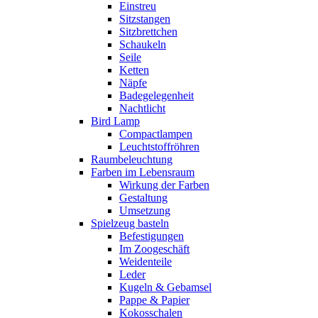
Einstreu
Sitzstangen
Sitzbrettchen
Schaukeln
Seile
Ketten
Näpfe
Badegelegenheit
Nachtlicht
Bird Lamp
Compactlampen
Leuchtstoffröhren
Raumbeleuchtung
Farben im Lebensraum
Wirkung der Farben
Gestaltung
Umsetzung
Spielzeug basteln
Befestigungen
Im Zoogeschäft
Weidenteile
Leder
Kugeln & Gebamsel
Pappe & Papier
Kokosschalen