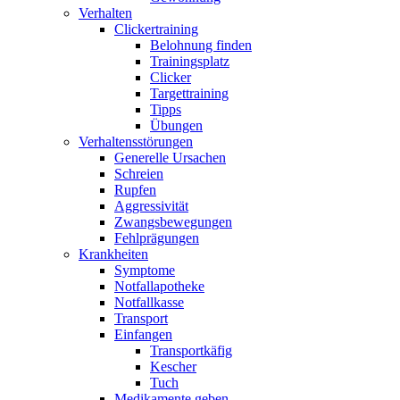
Verhalten
Clickertraining
Belohnung finden
Trainingsplatz
Clicker
Targettraining
Tipps
Übungen
Verhaltensstörungen
Generelle Ursachen
Schreien
Rupfen
Aggressivität
Zwangsbewegungen
Fehlprägungen
Krankheiten
Symptome
Notfallapotheke
Notfallkasse
Transport
Einfangen
Transportkäfig
Kescher
Tuch
Medikamente geben