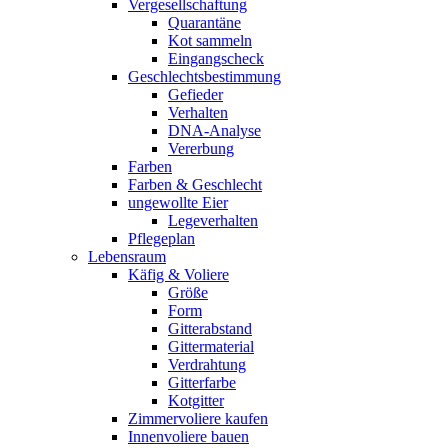
Vergesellschaftung
Quarantäne
Kot sammeln
Eingangscheck
Geschlechtsbestimmung
Gefieder
Verhalten
DNA-Analyse
Vererbung
Farben
Farben & Geschlecht
ungewollte Eier
Legeverhalten
Pflegeplan
Lebensraum
Käfig & Voliere
Größe
Form
Gitterabstand
Gittermaterial
Verdrahtung
Gitterfarbe
Kotgitter
Zimmervoliere kaufen
Innenvoliere bauen