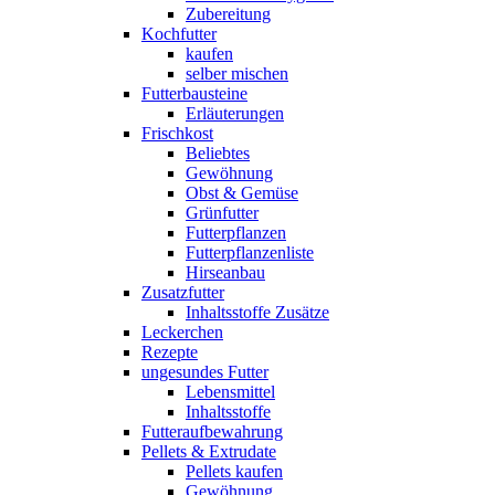
Zubereitung
Kochfutter
kaufen
selber mischen
Futterbausteine
Erläuterungen
Frischkost
Beliebtes
Gewöhnung
Obst & Gemüse
Grünfutter
Futterpflanzen
Futterpflanzenliste
Hirseanbau
Zusatzfutter
Inhaltsstoffe Zusätze
Leckerchen
Rezepte
ungesundes Futter
Lebensmittel
Inhaltsstoffe
Futteraufbewahrung
Pellets & Extrudate
Pellets kaufen
Gewöhnung