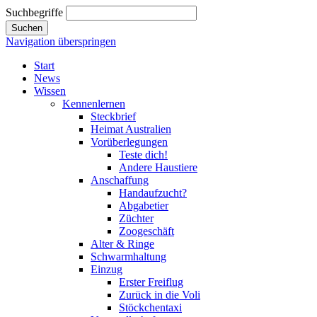
Suchbegriffe
Suchen
Navigation überspringen
Start
News
Wissen
Kennenlernen
Steckbrief
Heimat Australien
Vorüberlegungen
Teste dich!
Andere Haustiere
Anschaffung
Handaufzucht?
Abgabetier
Züchter
Zoogeschäft
Alter & Ringe
Schwarmhaltung
Einzug
Erster Freiflug
Zurück in die Voli
Stöckchentaxi