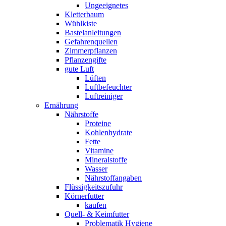
Ungeeignetes
Kletterbaum
Wühlkiste
Bastelanleitungen
Gefahrenquellen
Zimmerpflanzen
Pflanzengifte
gute Luft
Lüften
Luftbefeuchter
Luftreiniger
Ernährung
Nährstoffe
Proteine
Kohlenhydrate
Fette
Vitamine
Mineralstoffe
Wasser
Nährstoffangaben
Flüssigkeitszufuhr
Körnerfutter
kaufen
Quell- & Keimfutter
Problematik Hygiene