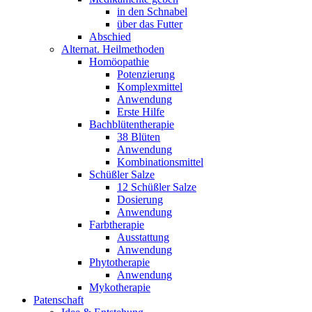
in den Schnabel
über das Futter
Abschied
Alternat. Heilmethoden
Homöopathie
Potenzierung
Komplexmittel
Anwendung
Erste Hilfe
Bachblütentherapie
38 Blüten
Anwendung
Kombinationsmittel
Schüßler Salze
12 Schüßler Salze
Dosierung
Anwendung
Farbtherapie
Ausstattung
Anwendung
Phytotherapie
Anwendung
Mykotherapie
Patenschaft