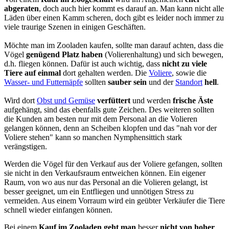
abgeraten
, doch auch hier kommt es darauf an. Man kann nicht alle
Läden über einen Kamm scheren, doch gibt es leider noch immer zu
viele traurige Szenen in einigen Geschäften.
Möchte man im Zooladen kaufen, sollte man darauf achten, dass die
Vögel
genügend Platz haben
(Volierenhaltung) und sich bewegen,
d.h. fliegen können. Dafür ist auch wichtig, dass
nicht zu viele
Tiere auf einmal
dort gehalten werden. Die
Voliere
, sowie die
Wasser- und Futternäpfe
sollten
sauber sein
und der
Standort
hell
.
Wird dort
Obst und Gemüse
verfüttert
und werden
frische Äste
aufgehängt, sind das ebenfalls gute Zeichen. Des weiteren sollten
die Kunden am besten nur mit dem Personal an die Volieren
gelangen können, denn an Scheiben klopfen und das "nah vor der
Voliere stehen" kann so manchen Nymphensittich stark
verängstigen.
Werden die Vögel für den Verkauf aus der Voliere gefangen, sollten
sie nicht in den Verkaufsraum entweichen können. Ein eigener
Raum, von wo aus nur das Personal an die Volieren gelangt, ist
besser geeignet, um ein Entfliegen und unnötigen Stress zu
vermeiden. Aus einem Vorraum wird ein geübter Verkäufer die Tiere
schnell wieder einfangen können.
Bei einem
Kauf im Zooladen
geht man
besser
nicht von hoher