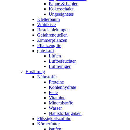
Pappe & Papier
Kokosschalen
Ungeeignetes
Kletterbaum
Wühlkiste
Bastelanleitungen
Gefahrenquellen
Zimmerpflanzen
Pflanzengifte
gute Luft
Lüften
Luftbefeuchter
Luftreiniger
Ernährung
Nährstoffe
Proteine
Kohlenhydrate
Fette
Vitamine
Mineralstoffe
Wasser
Nährstoffangaben
Flüssigkeitszufuhr
Körnerfutter
kaufen