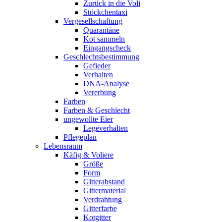
Zurück in die Voli
Stöckchentaxi
Vergesellschaftung
Quarantäne
Kot sammeln
Eingangscheck
Geschlechtsbestimmung
Gefieder
Verhalten
DNA-Analyse
Vererbung
Farben
Farben & Geschlecht
ungewollte Eier
Legeverhalten
Pflegeplan
Lebensraum
Käfig & Voliere
Größe
Form
Gitterabstand
Gittermaterial
Verdrahtung
Gitterfarbe
Kotgitter