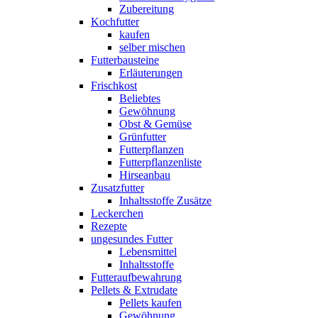
Zubereitung
Kochfutter
kaufen
selber mischen
Futterbausteine
Erläuterungen
Frischkost
Beliebtes
Gewöhnung
Obst & Gemüse
Grünfutter
Futterpflanzen
Futterpflanzenliste
Hirseanbau
Zusatzfutter
Inhaltsstoffe Zusätze
Leckerchen
Rezepte
ungesundes Futter
Lebensmittel
Inhaltsstoffe
Futteraufbewahrung
Pellets & Extrudate
Pellets kaufen
Gewöhnung