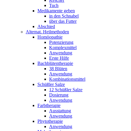
Kescher
Tuch
Medikamente geben
in den Schnabel
über das Futter
Abschied
Alternat. Heilmethoden
Homöopathie
Potenzierung
Komplexmittel
Anwendung
Erste Hilfe
Bachblütentherapie
38 Blüten
Anwendung
Kombinationsmittel
Schüßler Salze
12 Schüßler Salze
Dosierung
Anwendung
Farbtherapie
Ausstattung
Anwendung
Phytotherapie
Anwendung