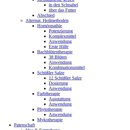
in den Schnabel
über das Futter
Abschied
Alternat. Heilmethoden
Homöopathie
Potenzierung
Komplexmittel
Anwendung
Erste Hilfe
Bachblütentherapie
38 Blüten
Anwendung
Kombinationsmittel
Schüßler Salze
12 Schüßler Salze
Dosierung
Anwendung
Farbtherapie
Ausstattung
Anwendung
Phytotherapie
Anwendung
Mykotherapie
Patenschaft