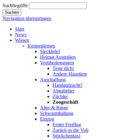
Suchbegriffe
Suchen
Navigation überspringen
Start
News
Wissen
Kennenlernen
Steckbrief
Heimat Australien
Vorüberlegungen
Teste dich!
Andere Haustiere
Anschaffung
Handaufzucht?
Abgabetier
Züchter
Zoogeschäft
Alter & Ringe
Schwarmhaltung
Einzug
Erster Freiflug
Zurück in die Voli
Stöckchentaxi