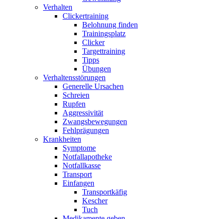
Verhalten
Clickertraining
Belohnung finden
Trainingsplatz
Clicker
Targettraining
Tipps
Übungen
Verhaltensstörungen
Generelle Ursachen
Schreien
Rupfen
Aggressivität
Zwangsbewegungen
Fehlprägungen
Krankheiten
Symptome
Notfallapotheke
Notfallkasse
Transport
Einfangen
Transportkäfig
Kescher
Tuch
Medikamente geben