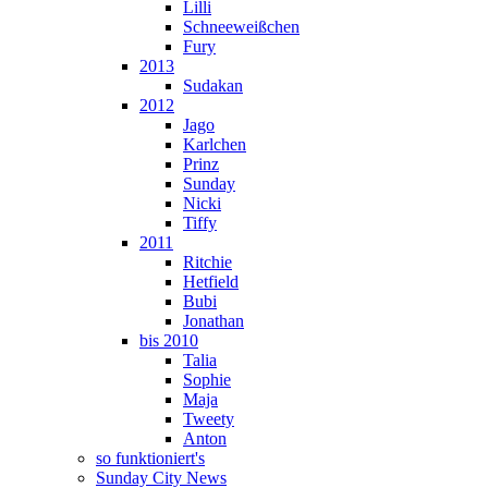
Lilli
Schneeweißchen
Fury
2013
Sudakan
2012
Jago
Karlchen
Prinz
Sunday
Nicki
Tiffy
2011
Ritchie
Hetfield
Bubi
Jonathan
bis 2010
Talia
Sophie
Maja
Tweety
Anton
so funktioniert's
Sunday City News