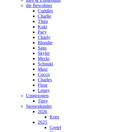
Idee & Entstehung
die Bewohner
Cuddles
Charlie
Thira
Kuki
Pacy
Charly
Blondie
Sasu
Skyler
Mecki
Schnuki
Maxi
Cocco
Charles
Fleur
Lenny
Umgezogen
Tipsy
Sternenkinder
2026
Kora
2025
Gretel