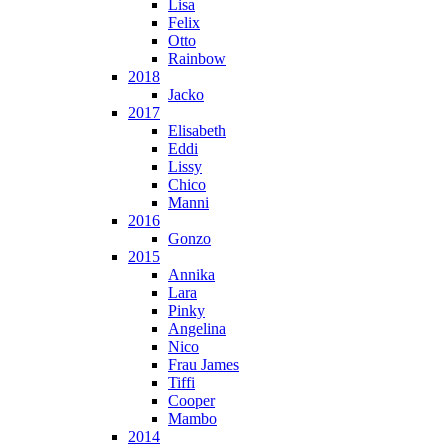
Lisa
Felix
Otto
Rainbow
2018
Jacko
2017
Elisabeth
Eddi
Lissy
Chico
Manni
2016
Gonzo
2015
Annika
Lara
Pinky
Angelina
Nico
Frau James
Tiffi
Cooper
Mambo
2014