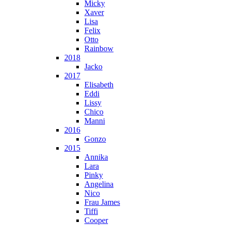
Micky
Xaver
Lisa
Felix
Otto
Rainbow
2018
Jacko
2017
Elisabeth
Eddi
Lissy
Chico
Manni
2016
Gonzo
2015
Annika
Lara
Pinky
Angelina
Nico
Frau James
Tiffi
Cooper