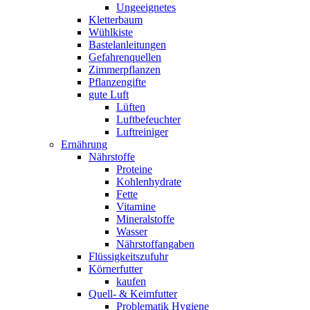
Ungeeignetes
Kletterbaum
Wühlkiste
Bastelanleitungen
Gefahrenquellen
Zimmerpflanzen
Pflanzengifte
gute Luft
Lüften
Luftbefeuchter
Luftreiniger
Ernährung
Nährstoffe
Proteine
Kohlenhydrate
Fette
Vitamine
Mineralstoffe
Wasser
Nährstoffangaben
Flüssigkeitszufuhr
Körnerfutter
kaufen
Quell- & Keimfutter
Problematik Hygiene