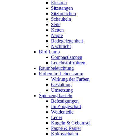
Einstreu
Sitzstangen
Sitzbrettchen
Schaukeln
Seile
Ketten
Näpfe
Badegelegenheit
Nachtlicht
Bird Lamp
Compactlampen
Leuchtstoffröhren
Raumbeleuchtung
Farben im Lebensraum
Wirkung der Farben
Gestaltung
Umsetzung
Spielzeug basteln
Befestigungen
Im Zoogeschäft
Weidenteile
Leder
Kugeln & Gebamsel
Pappe & Papier
Kokosschalen