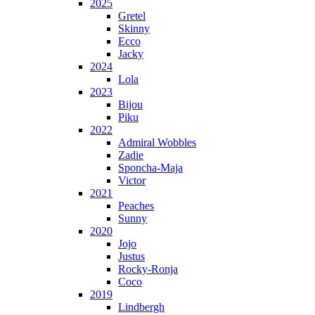
2025
Gretel
Skinny
Ecco
Jacky
2024
Lola
2023
Bijou
Piku
2022
Admiral Wobbles
Zadie
Sponcha-Maja
Victor
2021
Peaches
Sunny
2020
Jojo
Justus
Rocky-Ronja
Coco
2019
Lindbergh