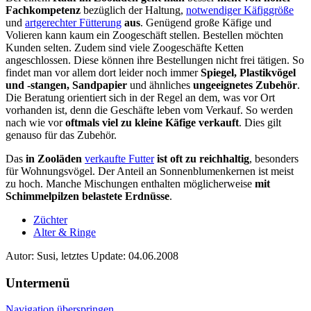
Fachkompetenz
bezüglich der Haltung,
notwendiger Käfiggröße
und
artgerechter Fütterung
aus
. Genügend große Käfige und
Volieren kann kaum ein Zoogeschäft stellen. Bestellen möchten
Kunden selten. Zudem sind viele Zoogeschäfte Ketten
angeschlossen. Diese können ihre Bestellungen nicht frei tätigen. So
findet man vor allem dort leider noch immer
Spiegel, Plastikvögel
und -stangen, Sandpapier
und ähnliches
ungeeignetes Zubehör
.
Die Beratung orientiert sich in der Regel an dem, was vor Ort
vorhanden ist, denn die Geschäfte leben vom Verkauf. So werden
nach wie vor
oftmals viel zu kleine Käfige verkauft
. Dies gilt
genauso für das Zubehör.
Das
in Zooläden
verkaufte Futter
ist oft zu reichhaltig
, besonders
für Wohnungsvögel. Der Anteil an Sonnenblumenkernen ist meist
zu hoch. Manche Mischungen enthalten möglicherweise
mit
Schimmelpilzen belastete Erdnüsse
.
Züchter
Alter & Ringe
Autor: Susi, letztes Update: 04.06.2008
Untermenü
Navigation überspringen