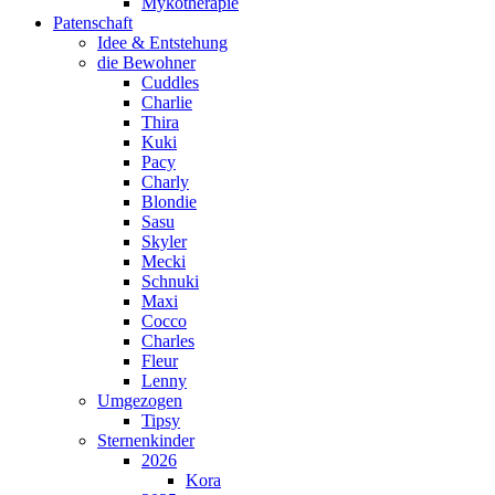
Mykotherapie
Patenschaft
Idee & Entstehung
die Bewohner
Cuddles
Charlie
Thira
Kuki
Pacy
Charly
Blondie
Sasu
Skyler
Mecki
Schnuki
Maxi
Cocco
Charles
Fleur
Lenny
Umgezogen
Tipsy
Sternenkinder
2026
Kora