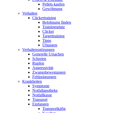
Pellets kaufen
Gewöhnung
Verhalten
Clickertraining
Belohnung finden
Trainingsplatz
Clicker
Targettraining
Tipps
Übungen
Verhaltensstörungen
Generelle Ursachen
Schreien
Rupfen
Aggressivität
Zwangsbewegungen
Fehlprägungen
Krankheiten
Symptome
Notfallapotheke
Notfallkasse
Transport
Einfangen
Transportkäfig