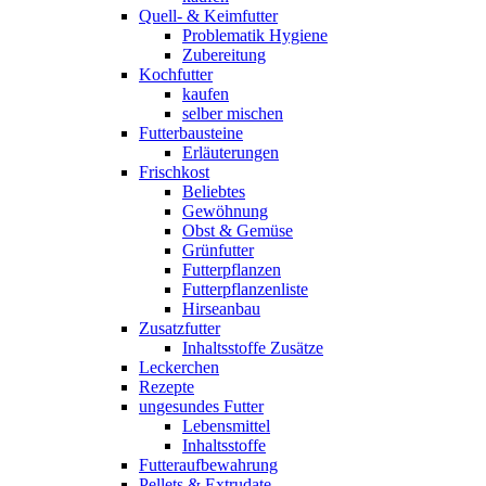
Quell- & Keimfutter
Problematik Hygiene
Zubereitung
Kochfutter
kaufen
selber mischen
Futterbausteine
Erläuterungen
Frischkost
Beliebtes
Gewöhnung
Obst & Gemüse
Grünfutter
Futterpflanzen
Futterpflanzenliste
Hirseanbau
Zusatzfutter
Inhaltsstoffe Zusätze
Leckerchen
Rezepte
ungesundes Futter
Lebensmittel
Inhaltsstoffe
Futteraufbewahrung
Pellets & Extrudate