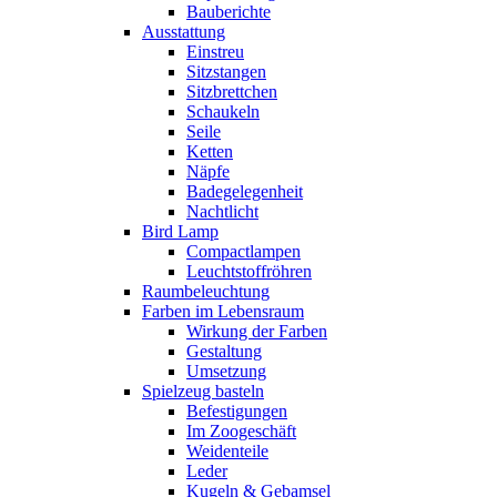
Bauberichte
Ausstattung
Einstreu
Sitzstangen
Sitzbrettchen
Schaukeln
Seile
Ketten
Näpfe
Badegelegenheit
Nachtlicht
Bird Lamp
Compactlampen
Leuchtstoffröhren
Raumbeleuchtung
Farben im Lebensraum
Wirkung der Farben
Gestaltung
Umsetzung
Spielzeug basteln
Befestigungen
Im Zoogeschäft
Weidenteile
Leder
Kugeln & Gebamsel