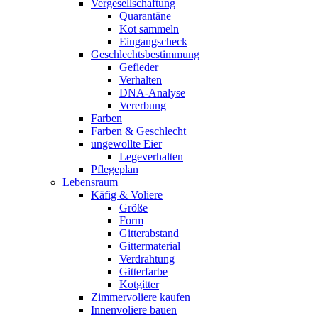
Vergesellschaftung
Quarantäne
Kot sammeln
Eingangscheck
Geschlechtsbestimmung
Gefieder
Verhalten
DNA-Analyse
Vererbung
Farben
Farben & Geschlecht
ungewollte Eier
Legeverhalten
Pflegeplan
Lebensraum
Käfig & Voliere
Größe
Form
Gitterabstand
Gittermaterial
Verdrahtung
Gitterfarbe
Kotgitter
Zimmervoliere kaufen
Innenvoliere bauen