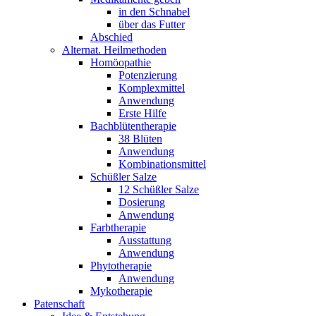
in den Schnabel
über das Futter
Abschied
Alternat. Heilmethoden
Homöopathie
Potenzierung
Komplexmittel
Anwendung
Erste Hilfe
Bachblütentherapie
38 Blüten
Anwendung
Kombinationsmittel
Schüßler Salze
12 Schüßler Salze
Dosierung
Anwendung
Farbtherapie
Ausstattung
Anwendung
Phytotherapie
Anwendung
Mykotherapie
Patenschaft