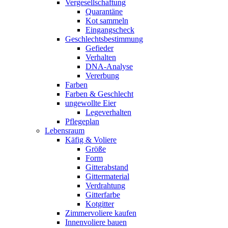
Vergesellschaftung
Quarantäne
Kot sammeln
Eingangscheck
Geschlechtsbestimmung
Gefieder
Verhalten
DNA-Analyse
Vererbung
Farben
Farben & Geschlecht
ungewollte Eier
Legeverhalten
Pflegeplan
Lebensraum
Käfig & Voliere
Größe
Form
Gitterabstand
Gittermaterial
Verdrahtung
Gitterfarbe
Kotgitter
Zimmervoliere kaufen
Innenvoliere bauen