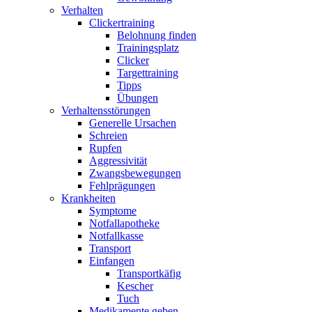
Verhalten
Clickertraining
Belohnung finden
Trainingsplatz
Clicker
Targettraining
Tipps
Übungen
Verhaltensstörungen
Generelle Ursachen
Schreien
Rupfen
Aggressivität
Zwangsbewegungen
Fehlprägungen
Krankheiten
Symptome
Notfallapotheke
Notfallkasse
Transport
Einfangen
Transportkäfig
Kescher
Tuch
Medikamente geben