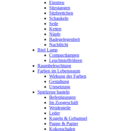
Einstreu
Sitzstangen
Sitzbrettchen
Schaukeln
Seile
Ketten
Näpfe
Badegelegenheit
Nachtlicht
Bird Lamp
Compactlampen
Leuchtstoffröhren
Raumbeleuchtung
Farben im Lebensraum
Wirkung der Farben
Gestaltung
Umsetzung
Spielzeug basteln
Befestigungen
Im Zoogeschäft
Weidenteile
Leder
Kugeln & Gebamsel
Pappe & Papier
Kokosschalen