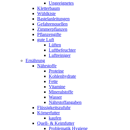
Ungeeignetes
Kletterbaum
Wühlkiste
Bastelanleitungen
Gefahrenquellen
Zimmerpflanzen
Pflanzengifte
gute Luft
Lüften
Luftbefeuchter
Luftreiniger
Ernährung
Nährstoffe
Proteine
Kohlenhydrate
Fette
Vitamine
Mineralstoffe
Wasser
Nährstoffangaben
Flüssigkeitszufuhr
Körnerfutter
kaufen
Quell- & Keimfutter
Problematik Hygiene