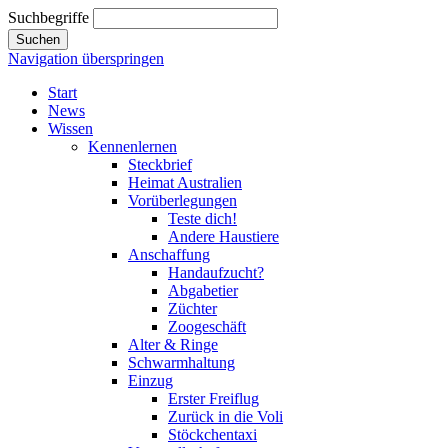
Suchbegriffe
Suchen
Navigation überspringen
Start
News
Wissen
Kennenlernen
Steckbrief
Heimat Australien
Vorüberlegungen
Teste dich!
Andere Haustiere
Anschaffung
Handaufzucht?
Abgabetier
Züchter
Zoogeschäft
Alter & Ringe
Schwarmhaltung
Einzug
Erster Freiflug
Zurück in die Voli
Stöckchentaxi