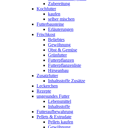
Zubereitung
Kochfutter
kaufen
selber mischen
Futterbausteine
Erläuterungen
Frischkost
Beliebtes
Gewöhnung
Obst & Gemüse
Grünfutter
Futterpflanzen
Futterpflanzenliste
Hirseanbau
Zusatzfutter
Inhaltsstoffe Zusätze
Leckerchen
Rezepte
ungesundes Futter
Lebensmittel
Inhaltsstoffe
Futteraufbewahrung
Pellets & Extrudate
Pellets kaufen
Gewöhnung