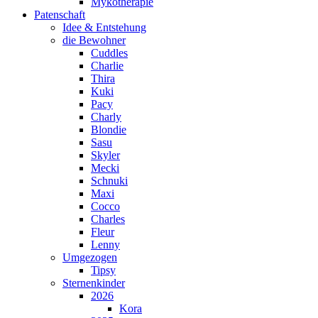
Mykotherapie
Patenschaft
Idee & Entstehung
die Bewohner
Cuddles
Charlie
Thira
Kuki
Pacy
Charly
Blondie
Sasu
Skyler
Mecki
Schnuki
Maxi
Cocco
Charles
Fleur
Lenny
Umgezogen
Tipsy
Sternenkinder
2026
Kora