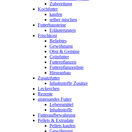
Zubereitung
Kochfutter
kaufen
selber mischen
Futterbausteine
Erläuterungen
Frischkost
Beliebtes
Gewöhnung
Obst & Gemüse
Grünfutter
Futterpflanzen
Futterpflanzenliste
Hirseanbau
Zusatzfutter
Inhaltsstoffe Zusätze
Leckerchen
Rezepte
ungesundes Futter
Lebensmittel
Inhaltsstoffe
Futteraufbewahrung
Pellets & Extrudate
Pellets kaufen
Gewöhnung