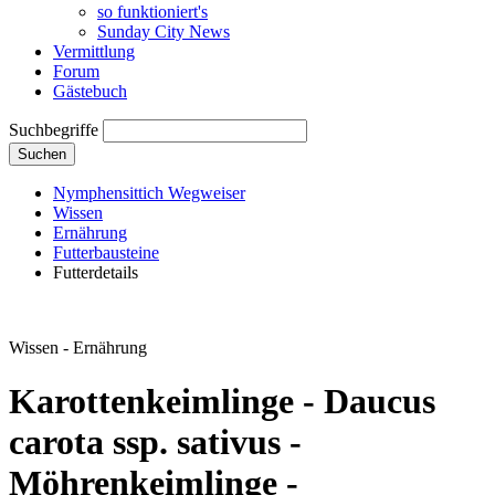
so funktioniert's
Sunday City News
Vermittlung
Forum
Gästebuch
Suchbegriffe
Suchen
Nymphensittich Wegweiser
Wissen
Ernährung
Futterbausteine
Futterdetails
Wissen - Ernährung
Karottenkeimlinge - Daucus
carota ssp. sativus -
Möhrenkeimlinge -