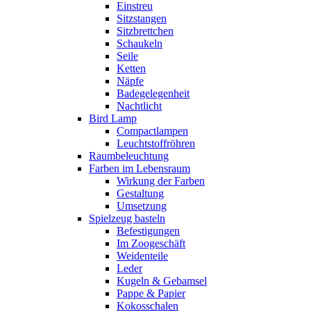
Einstreu
Sitzstangen
Sitzbrettchen
Schaukeln
Seile
Ketten
Näpfe
Badegelegenheit
Nachtlicht
Bird Lamp
Compactlampen
Leuchtstoffröhren
Raumbeleuchtung
Farben im Lebensraum
Wirkung der Farben
Gestaltung
Umsetzung
Spielzeug basteln
Befestigungen
Im Zoogeschäft
Weidenteile
Leder
Kugeln & Gebamsel
Pappe & Papier
Kokosschalen