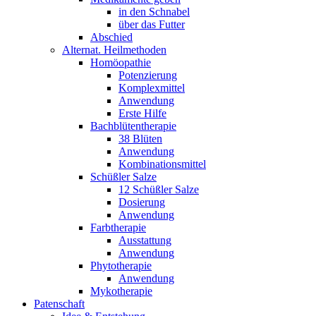
in den Schnabel
über das Futter
Abschied
Alternat. Heilmethoden
Homöopathie
Potenzierung
Komplexmittel
Anwendung
Erste Hilfe
Bachblütentherapie
38 Blüten
Anwendung
Kombinationsmittel
Schüßler Salze
12 Schüßler Salze
Dosierung
Anwendung
Farbtherapie
Ausstattung
Anwendung
Phytotherapie
Anwendung
Mykotherapie
Patenschaft