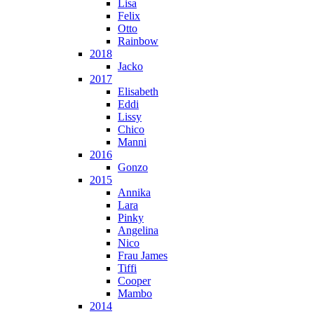
Lisa
Felix
Otto
Rainbow
2018
Jacko
2017
Elisabeth
Eddi
Lissy
Chico
Manni
2016
Gonzo
2015
Annika
Lara
Pinky
Angelina
Nico
Frau James
Tiffi
Cooper
Mambo
2014