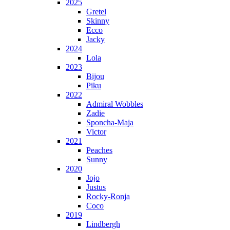
2025
Gretel
Skinny
Ecco
Jacky
2024
Lola
2023
Bijou
Piku
2022
Admiral Wobbles
Zadie
Sponcha-Maja
Victor
2021
Peaches
Sunny
2020
Jojo
Justus
Rocky-Ronja
Coco
2019
Lindbergh