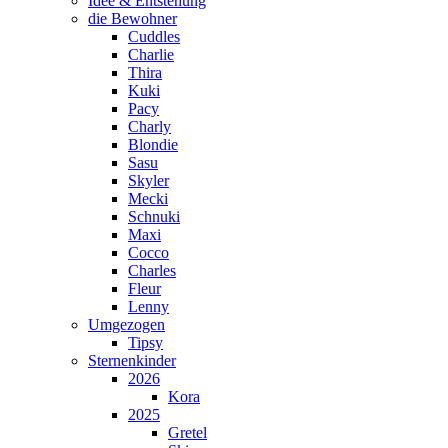
Idee & Entstehung
die Bewohner
Cuddles
Charlie
Thira
Kuki
Pacy
Charly
Blondie
Sasu
Skyler
Mecki
Schnuki
Maxi
Cocco
Charles
Fleur
Lenny
Umgezogen
Tipsy
Sternenkinder
2026
Kora
2025
Gretel