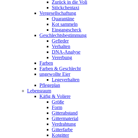
Zurück in die Voli
Stöckchentaxi
Vergesellschaftung
Quarantäne
Kot sammeln
Eingangscheck
Geschlechtsbestimmung
Gefieder
Verhalten
DNA-Analyse
Vererbung
Farben
Farben & Geschlecht
ungewollte Eier
Legeverhalten
Pflegeplan
Lebensraum
Käfig & Voliere
Größe
Form
Gitterabstand
Gittermaterial
Verdrahtung
Gitterfarbe
Kotgitter