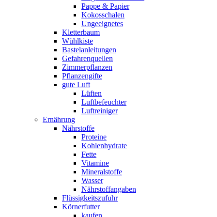
Pappe & Papier
Kokosschalen
Ungeeignetes
Kletterbaum
Wühlkiste
Bastelanleitungen
Gefahrenquellen
Zimmerpflanzen
Pflanzengifte
gute Luft
Lüften
Luftbefeuchter
Luftreiniger
Ernährung
Nährstoffe
Proteine
Kohlenhydrate
Fette
Vitamine
Mineralstoffe
Wasser
Nährstoffangaben
Flüssigkeitszufuhr
Körnerfutter
kaufen