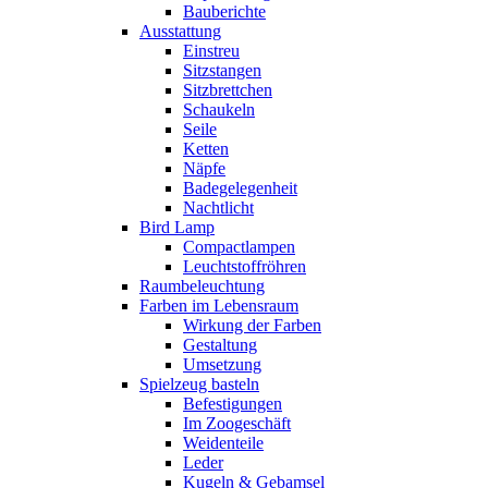
Bauberichte
Ausstattung
Einstreu
Sitzstangen
Sitzbrettchen
Schaukeln
Seile
Ketten
Näpfe
Badegelegenheit
Nachtlicht
Bird Lamp
Compactlampen
Leuchtstoffröhren
Raumbeleuchtung
Farben im Lebensraum
Wirkung der Farben
Gestaltung
Umsetzung
Spielzeug basteln
Befestigungen
Im Zoogeschäft
Weidenteile
Leder
Kugeln & Gebamsel