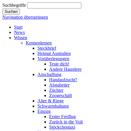
Suchbegriffe
Suchen
Navigation überspringen
Start
News
Wissen
Kennenlernen
Steckbrief
Heimat Australien
Vorüberlegungen
Teste dich!
Andere Haustiere
Anschaffung
Handaufzucht?
Abgabetier
Züchter
Zoogeschäft
Alter & Ringe
Schwarmhaltung
Einzug
Erster Freiflug
Zurück in die Voli
Stöckchentaxi