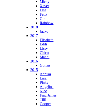
Micky
Xaver
Lisa
Felix
Otto
Rainbow
2018
Jacko
2017
Elisabeth
Eddi
Lissy
Chico
Manni
2016
Gonzo
2015
Annika
Lara
Pinky
Angelina
Nico
Frau James
Tiffi
Cooper