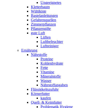
Ungeeignetes
Kletterbaum
Wühlkiste
Bastelanleitungen
Gefahrenquellen
Zimmerpflanzen
Pflanzengifte
gute Luft
Lüften
Luftbefeuchter
Luftreiniger
Ernährung
Nährstoffe
Proteine
Kohlenhydrate
Fette
Vitamine
Mineralstoffe
Wasser
Nährstoffangaben
Flüssigkeitszufuhr
Körnerfutter
kaufen
Quell- & Keimfutter
Problematik Hygiene