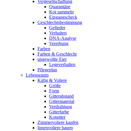
Vergesellschaftung
Quarantäne
Kot sammeln
Eingangscheck
Geschlechtsbestimmung
Gefieder
Verhalten
DNA-Analyse
Vererbung
Farben
Farben & Geschlecht
ungewollte Eier
Legeverhalten
Pflegeplan
Lebensraum
Käfig & Voliere
Größe
Form
Gitterabstand
Gittermaterial
Verdrahtung
Gitterfarbe
Kotgitter
Zimmervoliere kaufen
Innenvoliere bauen