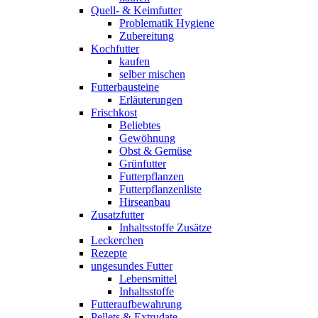
Quell- & Keimfutter
Problematik Hygiene
Zubereitung
Kochfutter
kaufen
selber mischen
Futterbausteine
Erläuterungen
Frischkost
Beliebtes
Gewöhnung
Obst & Gemüse
Grünfutter
Futterpflanzen
Futterpflanzenliste
Hirseanbau
Zusatzfutter
Inhaltsstoffe Zusätze
Leckerchen
Rezepte
ungesundes Futter
Lebensmittel
Inhaltsstoffe
Futteraufbewahrung
Pellets & Extrudate