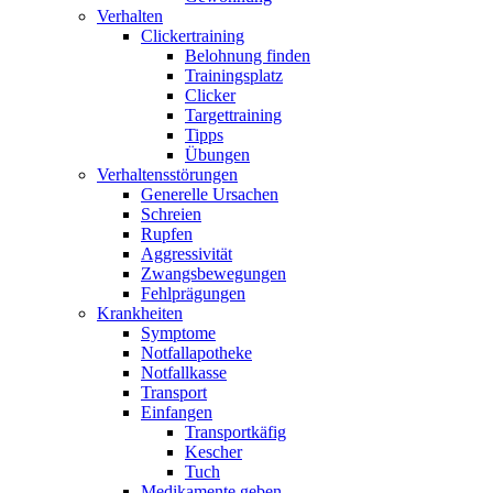
Verhalten
Clickertraining
Belohnung finden
Trainingsplatz
Clicker
Targettraining
Tipps
Übungen
Verhaltensstörungen
Generelle Ursachen
Schreien
Rupfen
Aggressivität
Zwangsbewegungen
Fehlprägungen
Krankheiten
Symptome
Notfallapotheke
Notfallkasse
Transport
Einfangen
Transportkäfig
Kescher
Tuch
Medikamente geben