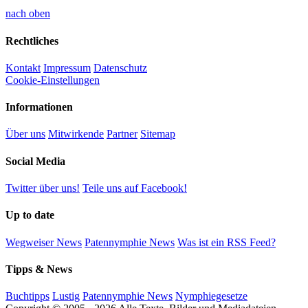
nach oben
Rechtliches
Kontakt
Impressum
Datenschutz
Cookie-Einstellungen
Informationen
Über uns
Mitwirkende
Partner
Sitemap
Social Media
Twitter über uns!
Teile uns auf Facebook!
Up to date
Wegweiser News
Patennymphie News
Was ist ein RSS Feed?
Tipps & News
Buchtipps
Lustig
Patennymphie News
Nymphiegesetze