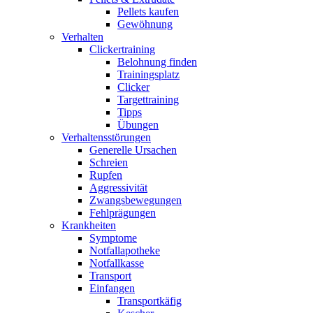
Pellets kaufen
Gewöhnung
Verhalten
Clickertraining
Belohnung finden
Trainingsplatz
Clicker
Targettraining
Tipps
Übungen
Verhaltensstörungen
Generelle Ursachen
Schreien
Rupfen
Aggressivität
Zwangsbewegungen
Fehlprägungen
Krankheiten
Symptome
Notfallapotheke
Notfallkasse
Transport
Einfangen
Transportkäfig