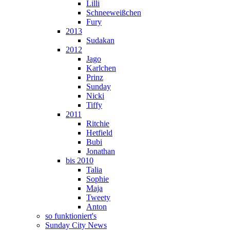
Lilli
Schneeweißchen
Fury
2013
Sudakan
2012
Jago
Karlchen
Prinz
Sunday
Nicki
Tiffy
2011
Ritchie
Hetfield
Bubi
Jonathan
bis 2010
Talia
Sophie
Maja
Tweety
Anton
so funktioniert's
Sunday City News