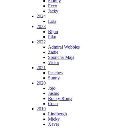
Skinny
Ecco
Jacky
2024
Lola
2023
Bijou
Piku
2022
Admiral Wobbles
Zadie
Sponcha-Maja
Victor
2021
Peaches
Sunny
2020
Jojo
Justus
Rocky-Ronja
Coco
2019
Lindbergh
Micky
Xaver