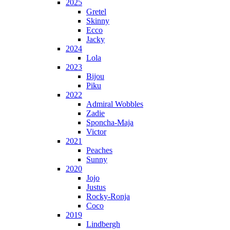
2025
Gretel
Skinny
Ecco
Jacky
2024
Lola
2023
Bijou
Piku
2022
Admiral Wobbles
Zadie
Sponcha-Maja
Victor
2021
Peaches
Sunny
2020
Jojo
Justus
Rocky-Ronja
Coco
2019
Lindbergh