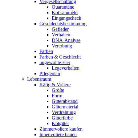
Vergesellschaftung
Quarantäne
Kot sammeln
Eingangscheck
Geschlechtsbestimmung
Gefieder
Verhalten
DNA-Analyse
Vererbung
Farben
Farben & Geschlecht
ungewollte Eier
Legeverhalten
Pflegeplan
Lebensraum
Käfig & Voliere
Größe
Form
Gitterabstand
Gittermaterial
Verdrahtung
Gitterfarbe
Kotgitter
Zimmervoliere kaufen
Innenvoliere bauen