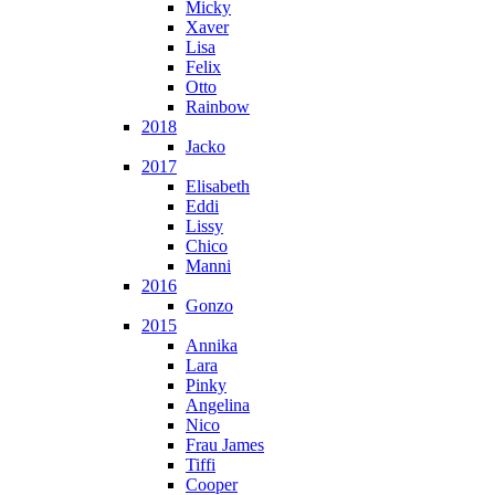
Micky
Xaver
Lisa
Felix
Otto
Rainbow
2018
Jacko
2017
Elisabeth
Eddi
Lissy
Chico
Manni
2016
Gonzo
2015
Annika
Lara
Pinky
Angelina
Nico
Frau James
Tiffi
Cooper