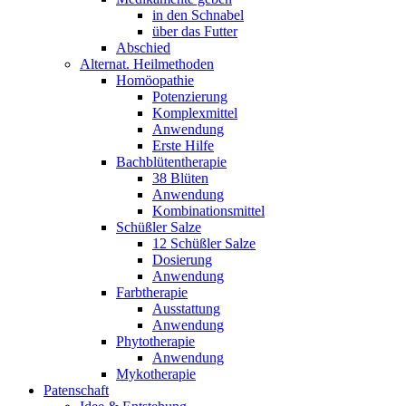
in den Schnabel
über das Futter
Abschied
Alternat. Heilmethoden
Homöopathie
Potenzierung
Komplexmittel
Anwendung
Erste Hilfe
Bachblütentherapie
38 Blüten
Anwendung
Kombinationsmittel
Schüßler Salze
12 Schüßler Salze
Dosierung
Anwendung
Farbtherapie
Ausstattung
Anwendung
Phytotherapie
Anwendung
Mykotherapie
Patenschaft