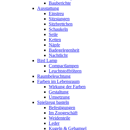
Bauberichte
Ausstattung
Einstreu
Sitzstangen
Sitzbrettchen
Schaukeln
Seile
Ketten
Näpfe
Badegelegenheit
Nachtlicht
Bird Lamp
Compactlampen
Leuchtstoffröhren
Raumbeleuchtung
Farben im Lebensraum
Wirkung der Farben
Gestaltung
Umsetzung
Spielzeug basteln
Befestigungen
Im Zoogeschäft
Weidenteile
Leder
Kugeln & Gebamsel