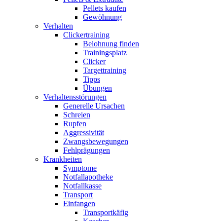
Pellets kaufen
Gewöhnung
Verhalten
Clickertraining
Belohnung finden
Trainingsplatz
Clicker
Targettraining
Tipps
Übungen
Verhaltensstörungen
Generelle Ursachen
Schreien
Rupfen
Aggressivität
Zwangsbewegungen
Fehlprägungen
Krankheiten
Symptome
Notfallapotheke
Notfallkasse
Transport
Einfangen
Transportkäfig