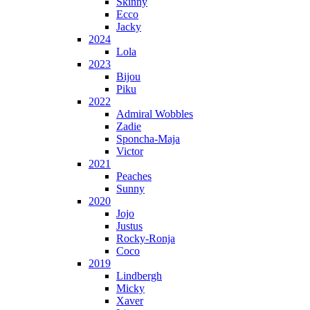
Skinny
Ecco
Jacky
2024
Lola
2023
Bijou
Piku
2022
Admiral Wobbles
Zadie
Sponcha-Maja
Victor
2021
Peaches
Sunny
2020
Jojo
Justus
Rocky-Ronja
Coco
2019
Lindbergh
Micky
Xaver