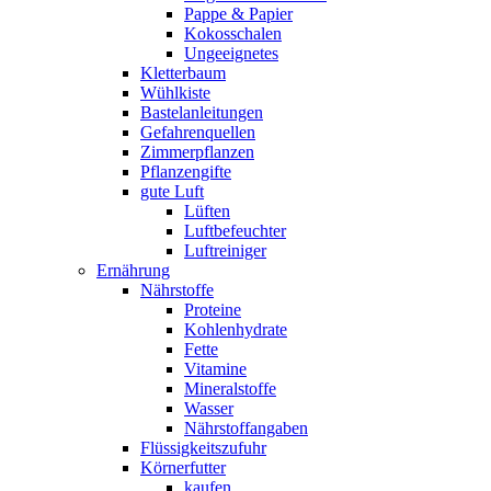
Pappe & Papier
Kokosschalen
Ungeeignetes
Kletterbaum
Wühlkiste
Bastelanleitungen
Gefahrenquellen
Zimmerpflanzen
Pflanzengifte
gute Luft
Lüften
Luftbefeuchter
Luftreiniger
Ernährung
Nährstoffe
Proteine
Kohlenhydrate
Fette
Vitamine
Mineralstoffe
Wasser
Nährstoffangaben
Flüssigkeitszufuhr
Körnerfutter
kaufen