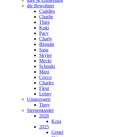
Idee & Entstehung
die Bewohner
Cuddles
Charlie
Thira
Kuki
Pacy
Charly
Blondie
Sasu
Skyler
Mecki
Schnuki
Maxi
Cocco
Charles
Fleur
Lenny
Umgezogen
Tipsy
Sternenkinder
2026
Kora
2025
Gretel