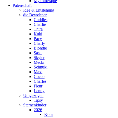
Mykotherapie
Patenschaft
Idee & Entstehung
die Bewohner
Cuddles
Charlie
Thira
Kuki
Pacy
Charly
Blondie
Sasu
Skyler
Mecki
Schnuki
Maxi
Cocco
Charles
Fleur
Lenny
Umgezogen
Tipsy
Sternenkinder
2026
Kora