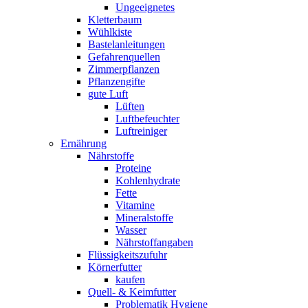
Ungeeignetes
Kletterbaum
Wühlkiste
Bastelanleitungen
Gefahrenquellen
Zimmerpflanzen
Pflanzengifte
gute Luft
Lüften
Luftbefeuchter
Luftreiniger
Ernährung
Nährstoffe
Proteine
Kohlenhydrate
Fette
Vitamine
Mineralstoffe
Wasser
Nährstoffangaben
Flüssigkeitszufuhr
Körnerfutter
kaufen
Quell- & Keimfutter
Problematik Hygiene