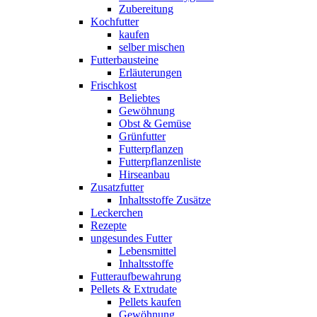
Zubereitung
Kochfutter
kaufen
selber mischen
Futterbausteine
Erläuterungen
Frischkost
Beliebtes
Gewöhnung
Obst & Gemüse
Grünfutter
Futterpflanzen
Futterpflanzenliste
Hirseanbau
Zusatzfutter
Inhaltsstoffe Zusätze
Leckerchen
Rezepte
ungesundes Futter
Lebensmittel
Inhaltsstoffe
Futteraufbewahrung
Pellets & Extrudate
Pellets kaufen
Gewöhnung