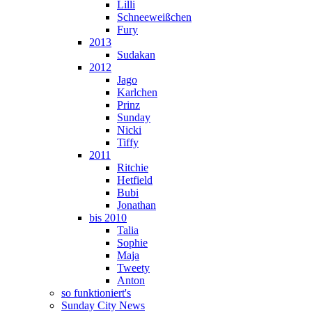
Lilli
Schneeweißchen
Fury
2013
Sudakan
2012
Jago
Karlchen
Prinz
Sunday
Nicki
Tiffy
2011
Ritchie
Hetfield
Bubi
Jonathan
bis 2010
Talia
Sophie
Maja
Tweety
Anton
so funktioniert's
Sunday City News