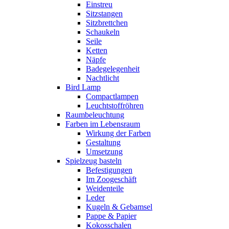
Einstreu
Sitzstangen
Sitzbrettchen
Schaukeln
Seile
Ketten
Näpfe
Badegelegenheit
Nachtlicht
Bird Lamp
Compactlampen
Leuchtstoffröhren
Raumbeleuchtung
Farben im Lebensraum
Wirkung der Farben
Gestaltung
Umsetzung
Spielzeug basteln
Befestigungen
Im Zoogeschäft
Weidenteile
Leder
Kugeln & Gebamsel
Pappe & Papier
Kokosschalen