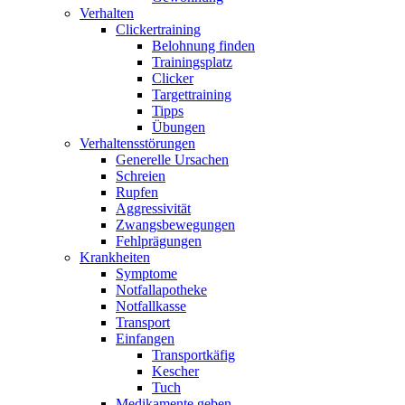
Verhalten
Clickertraining
Belohnung finden
Trainingsplatz
Clicker
Targettraining
Tipps
Übungen
Verhaltensstörungen
Generelle Ursachen
Schreien
Rupfen
Aggressivität
Zwangsbewegungen
Fehlprägungen
Krankheiten
Symptome
Notfallapotheke
Notfallkasse
Transport
Einfangen
Transportkäfig
Kescher
Tuch
Medikamente geben