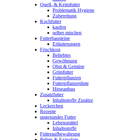
Quell- & Keimfutter
Problematik Hygiene
Zubereitung
Kochfutter
kaufen
selber mischen
Futterbausteine
Erläuterungen
Frischkost
Beliebtes
Gewöhnung
Obst & Gemüse
Grünfutter
Futterpflanzen
Futterpflanzenliste
Hirseanbau
Zusatzfutter
Inhaltsstoffe Zusätze
Leckerchen
Rezepte
ungesundes Futter
Lebensmittel
Inhaltsstoffe
Futteraufbewahrung
Pellets & Extrudate