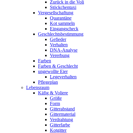
Zurück in die Voli
Stöckchentaxi
Vergesellschaftung
Quarantäne
Kot sammeln
Eingangscheck
Geschlechtsbestimmung
Gefieder
Verhalten
DNA-Analyse
Vererbung
Farben
Farben & Geschlecht
ungewollte Eier
Legeverhalten
Pflegeplan
Lebensraum
Käfig & Voliere
Größe
Form
Gitterabstand
Gittermaterial
Verdrahtung
Gitterfarbe
Kotgitter