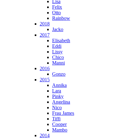
Lisa
Felix
Otto
Rainbow
2018
Jacko
2017
Elisabeth
Eddi
Lissy
Chico
Manni
2016
Gonzo
2015
Annika
Lara
Pinky
Angelina
Nico
Frau James
Tiffi
Cooper
Mambo
2014