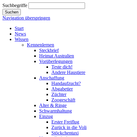
Suchbegriffe
Suchen
Navigation überspringen
Start
News
Wissen
Kennenlernen
Steckbrief
Heimat Australien
Vorüberlegungen
Teste dich!
Andere Haustiere
Anschaffung
Handaufzucht?
Abgabetier
Züchter
Zoogeschäft
Alter & Ringe
Schwarmhaltung
Einzug
Erster Freiflug
Zurück in die Voli
Stöckchentaxi