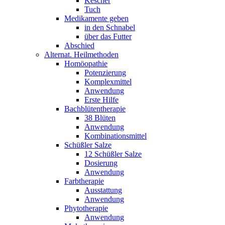
Kescher
Tuch
Medikamente geben
in den Schnabel
über das Futter
Abschied
Alternat. Heilmethoden
Homöopathie
Potenzierung
Komplexmittel
Anwendung
Erste Hilfe
Bachblütentherapie
38 Blüten
Anwendung
Kombinationsmittel
Schüßler Salze
12 Schüßler Salze
Dosierung
Anwendung
Farbtherapie
Ausstattung
Anwendung
Phytotherapie
Anwendung