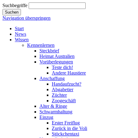
Suchbegriffe
Suchen
Navigation überspringen
Start
News
Wissen
Kennenlernen
Steckbrief
Heimat Australien
Vorüberlegungen
Teste dich!
Andere Haustiere
Anschaffung
Handaufzucht?
Abgabetier
Züchter
Zoogeschäft
Alter & Ringe
Schwarmhaltung
Einzug
Erster Freiflug
Zurück in die Voli
Stöckchentaxi