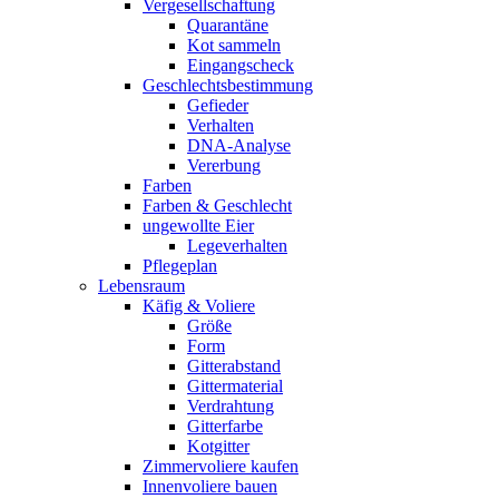
Vergesellschaftung
Quarantäne
Kot sammeln
Eingangscheck
Geschlechtsbestimmung
Gefieder
Verhalten
DNA-Analyse
Vererbung
Farben
Farben & Geschlecht
ungewollte Eier
Legeverhalten
Pflegeplan
Lebensraum
Käfig & Voliere
Größe
Form
Gitterabstand
Gittermaterial
Verdrahtung
Gitterfarbe
Kotgitter
Zimmervoliere kaufen
Innenvoliere bauen