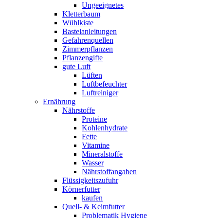
Ungeeignetes
Kletterbaum
Wühlkiste
Bastelanleitungen
Gefahrenquellen
Zimmerpflanzen
Pflanzengifte
gute Luft
Lüften
Luftbefeuchter
Luftreiniger
Ernährung
Nährstoffe
Proteine
Kohlenhydrate
Fette
Vitamine
Mineralstoffe
Wasser
Nährstoffangaben
Flüssigkeitszufuhr
Körnerfutter
kaufen
Quell- & Keimfutter
Problematik Hygiene