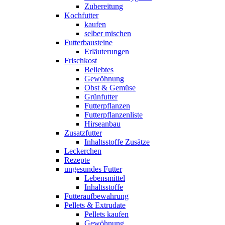
Zubereitung
Kochfutter
kaufen
selber mischen
Futterbausteine
Erläuterungen
Frischkost
Beliebtes
Gewöhnung
Obst & Gemüse
Grünfutter
Futterpflanzen
Futterpflanzenliste
Hirseanbau
Zusatzfutter
Inhaltsstoffe Zusätze
Leckerchen
Rezepte
ungesundes Futter
Lebensmittel
Inhaltsstoffe
Futteraufbewahrung
Pellets & Extrudate
Pellets kaufen
Gewöhnung