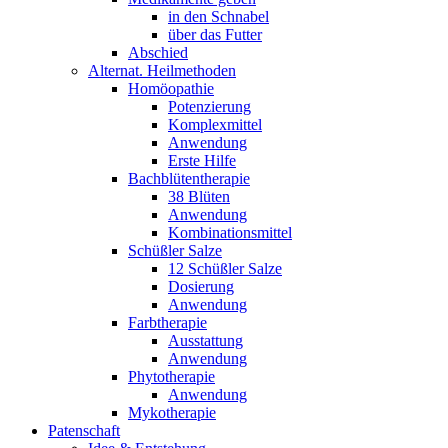
in den Schnabel
über das Futter
Abschied
Alternat. Heilmethoden
Homöopathie
Potenzierung
Komplexmittel
Anwendung
Erste Hilfe
Bachblütentherapie
38 Blüten
Anwendung
Kombinationsmittel
Schüßler Salze
12 Schüßler Salze
Dosierung
Anwendung
Farbtherapie
Ausstattung
Anwendung
Phytotherapie
Anwendung
Mykotherapie
Patenschaft