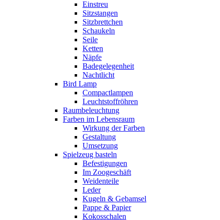
Einstreu
Sitzstangen
Sitzbrettchen
Schaukeln
Seile
Ketten
Näpfe
Badegelegenheit
Nachtlicht
Bird Lamp
Compactlampen
Leuchtstoffröhren
Raumbeleuchtung
Farben im Lebensraum
Wirkung der Farben
Gestaltung
Umsetzung
Spielzeug basteln
Befestigungen
Im Zoogeschäft
Weidenteile
Leder
Kugeln & Gebamsel
Pappe & Papier
Kokosschalen