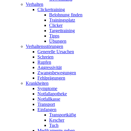
Verhalten
Clickertraining
Belohnung finden
Trainingsplatz
Clicker
Targettraining
Tipps
Übungen
Verhaltensstörungen
Generelle Ursachen
Schreien
Rupfen
Aggressivität
Zwangsbewegungen
Fehlprägungen
Krankheiten
Symptome
Notfallapotheke
Notfallkasse
Transport
Einfangen
Transportkäfig
Kescher
Tuch
Medikamente geben