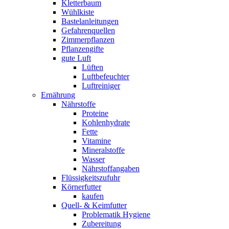
Kletterbaum
Wühlkiste
Bastelanleitungen
Gefahrenquellen
Zimmerpflanzen
Pflanzengifte
gute Luft
Lüften
Luftbefeuchter
Luftreiniger
Ernährung
Nährstoffe
Proteine
Kohlenhydrate
Fette
Vitamine
Mineralstoffe
Wasser
Nährstoffangaben
Flüssigkeitszufuhr
Körnerfutter
kaufen
Quell- & Keimfutter
Problematik Hygiene
Zubereitung