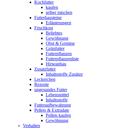
Kochfutter
kaufen
selber mischen
Futterbausteine
Erläuterungen
Frischkost
Beliebtes
Gewöhnung
Obst & Gemüse
Grünfutter
Futterpflanzen
Futterpflanzenliste
Hirseanbau
Zusatzfutter
Inhaltsstoffe Zusätze
Leckerchen
Rezepte
ungesundes Futter
Lebensmittel
Inhaltsstoffe
Futteraufbewahrung
Pellets & Extrudate
Pellets kaufen
Gewöhnung
Verhalten