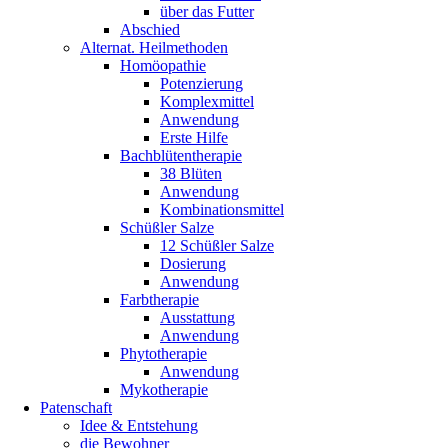
über das Futter
Abschied
Alternat. Heilmethoden
Homöopathie
Potenzierung
Komplexmittel
Anwendung
Erste Hilfe
Bachblütentherapie
38 Blüten
Anwendung
Kombinationsmittel
Schüßler Salze
12 Schüßler Salze
Dosierung
Anwendung
Farbtherapie
Ausstattung
Anwendung
Phytotherapie
Anwendung
Mykotherapie
Patenschaft
Idee & Entstehung
die Bewohner