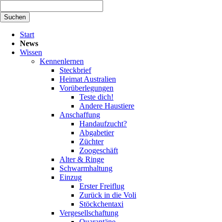
Suchbegriffe
Suchen
Navigation
Start
überspringen
News
Wissen
Kennenlernen
Steckbrief
Heimat Australien
Vorüberlegungen
Teste dich!
Andere Haustiere
Anschaffung
Handaufzucht?
Abgabetier
Züchter
Zoogeschäft
Alter & Ringe
Schwarmhaltung
Einzug
Erster Freiflug
Zurück in die Voli
Stöckchentaxi
Vergesellschaftung
Quarantäne