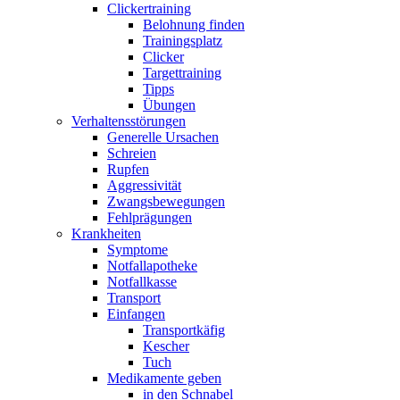
Clickertraining
Belohnung finden
Trainingsplatz
Clicker
Targettraining
Tipps
Übungen
Verhaltensstörungen
Generelle Ursachen
Schreien
Rupfen
Aggressivität
Zwangsbewegungen
Fehlprägungen
Krankheiten
Symptome
Notfallapotheke
Notfallkasse
Transport
Einfangen
Transportkäfig
Kescher
Tuch
Medikamente geben
in den Schnabel