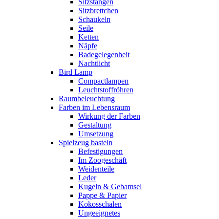
Sitzstangen
Sitzbrettchen
Schaukeln
Seile
Ketten
Näpfe
Badegelegenheit
Nachtlicht
Bird Lamp
Compactlampen
Leuchtstoffröhren
Raumbeleuchtung
Farben im Lebensraum
Wirkung der Farben
Gestaltung
Umsetzung
Spielzeug basteln
Befestigungen
Im Zoogeschäft
Weidenteile
Leder
Kugeln & Gebamsel
Pappe & Papier
Kokosschalen
Ungeeignetes